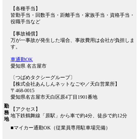
【各種手当】
皆勤手当・回数手当・距離手当・家族手当・資格手当・
役職手当など
【事故補償】
万が一事故が発生した場合、事故費用は会社が負担しま
す。
車通勤OK
愛知県 名古屋市
〔つばめタクシーグループ〕
【株式会社あんしんネットなごや／天白営業所】
〒468-0015
愛知県名古屋市天白区原4丁目1901番地
勤
【アクセス】
務
地下鉄鶴舞線「原駅」から車で約4分、徒歩で約12分
地
■マイカー通勤OK（従業員専用駐車場完備）