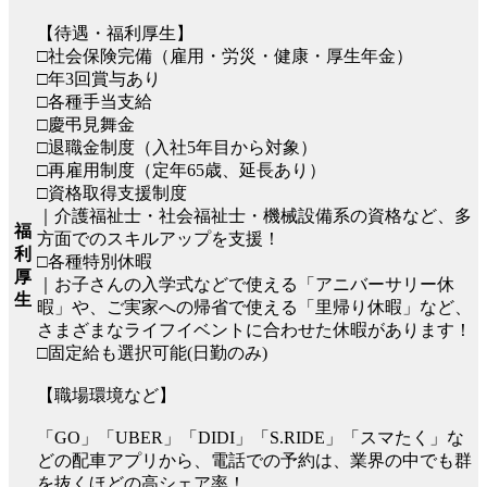
【待遇・福利厚生】
□社会保険完備（雇用・労災・健康・厚生年金）
□年3回賞与あり
□各種手当支給
□慶弔見舞金
□退職金制度（入社5年目から対象）
□再雇用制度（定年65歳、延長あり）
□資格取得支援制度
｜介護福祉士・社会福祉士・機械設備系の資格など、多
福
方面でのスキルアップを支援！
利
□各種特別休暇
厚
｜お子さんの入学式などで使える「アニバーサリー休
生
暇」や、ご実家への帰省で使える「里帰り休暇」など、
さまざまなライフイベントに合わせた休暇があります！
□固定給も選択可能(日勤のみ)
【職場環境など】
「GO」「UBER」「DIDI」「S.RIDE」「スマたく」な
どの配車アプリから、電話での予約は、業界の中でも群
を抜くほどの高シェア率！