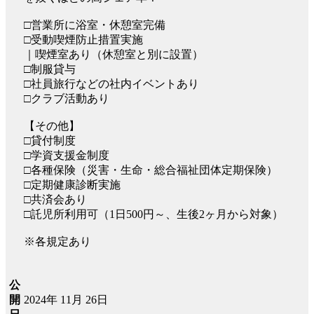
□営業所に浴室・休憩室完備
□受動喫煙防止措置実施
｜喫煙室あり（休憩室と別に設置）
□制服貸与
□社員旅行などの社内イベントあり
□クラブ活動あり
【その他】
□貸付制度
□学資支援金制度
□各種保険（災害・生命・総合福祉団体定期保険）
□定期健康診断実施
□共済会あり
□託児所利用可（1日500円～、生後2ヶ月から対象）
※各規定あり
公
2024年 11月 26日
開