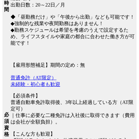
時
出勤日数：20～22日／月
間
◆「昼勤務だけ」や「午後から出勤」なども可能です！
◆強制的な残業や夜間勤務はありません！
◆勤務スケジュールは希望を考慮のうえで設定するた
め、ライフスタイルや家庭の都合に合わせた働き方が可
能です！
【雇用形態補足】期間の定め：無
普通免許（AT限定）
未経験・初心者も歓迎
【必須条件】
普通自動車免許取得後、3年以上経過している方（AT限
定可）
必
｜仕事に必要な二種免許は入社後に取得できます（費用
須
は会社が全額負担）。
資
【こんな方も歓迎】
格