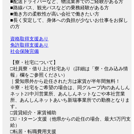
■配送ドライバーなど、物流業界でのご経験がある方
■路線バス、観光バスなどの乗務経験がある方
■働き方の柔軟性が高い会社で働きたい方
■長く安定して、身体への負担が少ないお仕事をお探し
の方
資格取得支援あり
免許取得支援あり
社会保険完備
【寮・社宅について】
□社員寮・借り上げ社宅あり（詳細は「寮・住み込み情
報」欄をご参照ください）
｜愛知県外から赴任された方は家賃が半年間無料！
※寮・社宅をご希望の場合は、同グループ内のあんしん
ネット21中川営業所、あんしんネットなごや本社営業
所、あんしんネットあいち新瑞事業所での勤務となりま
す。
□賃貸紹介・家賃補助
□U・Iターン支援（他県からの赴任の場合、最大5万円支
給）
□転居・転職費用支援