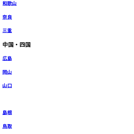
和歌山
奈良
三重
中国・四国
広島
岡山
山口
島根
鳥取