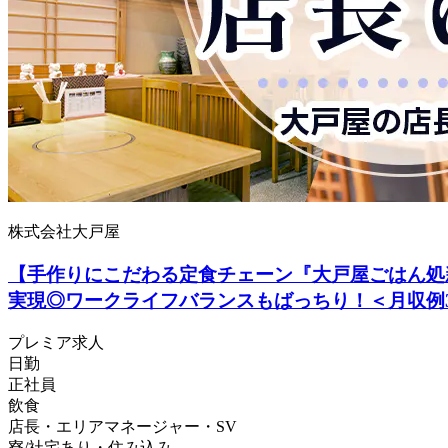
株式会社大戸屋
【手作りにこだわる定食チェーン『大戸屋ごはん処
実現◎ワークライフバランスもばっちり！＜月収例
プレミア求人
日勤
正社員
飲食
店長・エリアマネージャー・SV
寮/社宅あり・住み込み