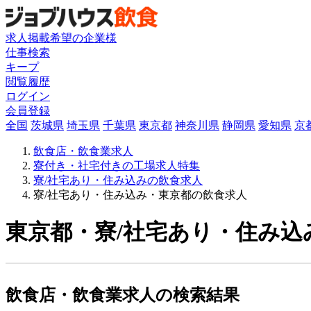
求人掲載希望の企業様
仕事検索
キープ
閲覧履歴
ログイン
会員登録
全国
茨城県
埼玉県
千葉県
東京都
神奈川県
静岡県
愛知県
京
飲食店・飲食業求人
寮付き・社宅付きの工場求人特集
寮/社宅あり・住み込みの飲食求人
寮/社宅あり・住み込み・東京都の飲食求人
東京都・寮/社宅あり・住み込
飲食店・飲食業求人の検索結果