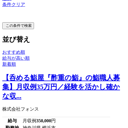
条件クリア
この条件で検索
並び替え
おすすめ順
給与が高い順
新着順
【呑める鮨屋『酢重の鮨』の鮨職人募
集】月収例35万円／経験を活かし確か
な収...
株式会社フォンス
給与
月収例
350,000
円
勤務地
神奈川県 横浜市