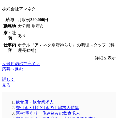
株式会社アマネク
給与
月収例
320,000
円
勤務地
大分県 別府市
寮・社
あり
宅
仕事内
ホテル『アマネク別府ゆらり』の調理スタッフ（料
容
理長候補）
詳細を表示
＼最短45秒で完了／
応募へ進む
詳しく
見る
飲食店・飲食業求人
寮付き・社宅付きの工場求人特集
寮/社宅あり・住み込みの飲食求人