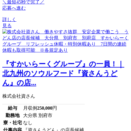
＼最短45秒で完了／
応募へ進む
詳しく
見る
『すかいらーくグループ』の一員！｜
北九州のソウルフード『資さんうど
ん』の店...
株式会社資さん
給与
月収例
250,000
円
勤務地
大分県 別府市
寮・社宅
なし
仕事内容
『資さんうどん』の店長候補