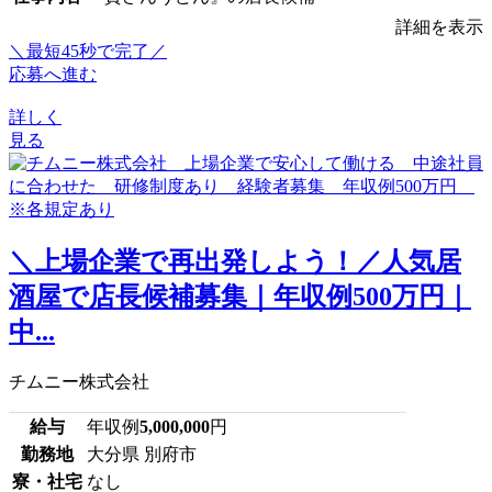
詳細を表示
＼最短45秒で完了／
応募へ進む
詳しく
見る
＼上場企業で再出発しよう！／人気居
酒屋で店長候補募集｜年収例500万円｜
中...
チムニー株式会社
給与
年収例
5,000,000
円
勤務地
大分県 別府市
寮・社宅
なし