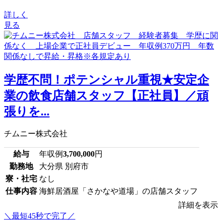
詳しく
見る
学歴不問！ポテンシャル重視★安定企
業の飲食店舗スタッフ【正社員】／頑
張りを...
チムニー株式会社
給与
年収例
3,700,000
円
勤務地
大分県 別府市
寮・社宅
なし
仕事内容
海鮮居酒屋「さかなや道場」の店舗スタッフ
詳細を表示
＼最短45秒で完了／