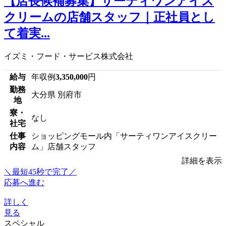
【店長候補募集】サーティワンアイス
クリームの店舗スタッフ｜正社員とし
て着実...
イズミ・フード・サービス株式会社
給与
年収例
3,350,000
円
勤務
大分県 別府市
地
寮・
なし
社宅
仕事
ショッピングモール内「サーティワンアイスクリー
内容
ム」店舗スタッフ
詳細を表示
＼最短45秒で完了／
応募へ進む
詳しく
見る
スペシャル