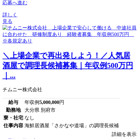
応募へ進む
詳しく
見る
＼上場企業で再出発しよう！／人気居
酒屋で調理長候補募集｜年収例500万円
｜...
チムニー株式会社
給与
年収例
5,000,000
円
勤務地
大分県 別府市
寮・社宅
なし
仕事内容
海鮮居酒屋「さかなや道場」の調理長候補
詳細を表示