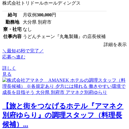
株式会社トリドールホールディングス
給与
月収例
300,000
円
勤務地
大分県 別府市
寮・社宅
なし
仕事内容
うどんチェーン『丸亀製麺』の店長候補
詳細を表示
＼最短45秒で完了／
応募へ進む
詳しく
見る
【旅と街をつなげるホテル『アマネク
別府ゆらり』の調理スタッフ（料理長
候補）...