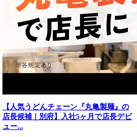
【人気うどんチェーン『丸亀製麺』の
店長候補｜別府】入社5ヶ月で店長デビ
ュー...