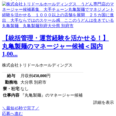
【統括管理・運営経験を活かせる！】
丸亀製麺のマネージャー候補＜国内
1,00...
株式会社トリドールホールディングス
給与
月収例
450,000
円
勤務地
大分県 別府市
寮・社宅
なし
仕事内容
『丸亀製麺』のマネージャー候補
詳細を表示
＼最短45秒で完了／
応募へ進む