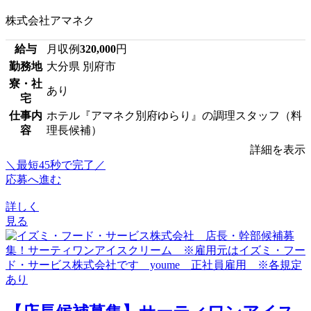
株式会社アマネク
給与
月収例
320,000
円
勤務地
大分県 別府市
寮・社
あり
宅
仕事内
ホテル『アマネク別府ゆらり』の調理スタッフ（料
容
理長候補）
詳細を表示
＼最短45秒で完了／
応募へ進む
詳しく
見る