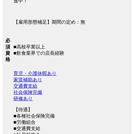
進中！
【雇用形態補足】期間の定め：無
必
■高校卒業以上
須
■飲食業界での店長経験
資
格
育児・介護休暇あり
家賃補助あり
交通費支給
社会保険完備
研修あり
【待遇】
■各種社会保険完備
■労働組合
■交通費支給