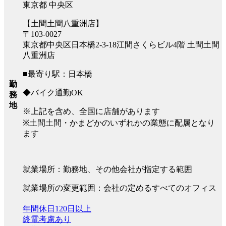
東京都 中央区
【土間土間八重洲店】
〒103-0027
東京都中央区日本橋2-3-18江間さくらビル4階 土間土間
八重洲店
■最寄り駅：日本橋
勤
◆バイク通勤OK
務
地
※上記を含め、全国に店舗があります
※土間土間・かまどかのいずれかの業態に配属となり
ます
就業場所：勤務地、その他会社が指定する範囲
就業場所の変更範囲：会社の定めるすべてのオフィス
年間休日120日以上
終電考慮あり