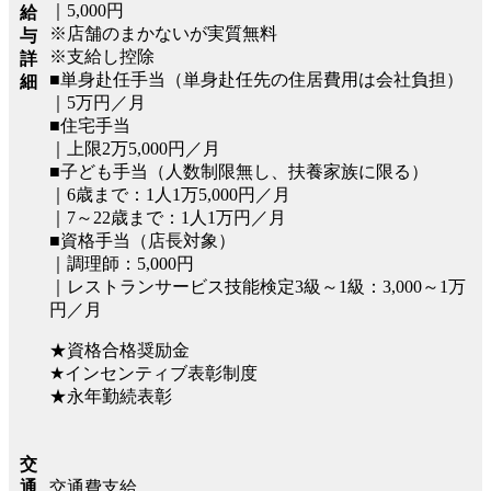
｜5,000円
給
※店舗のまかないが実質無料
与
※支給し控除
詳
■単身赴任手当（単身赴任先の住居費用は会社負担）
細
｜5万円／月
■住宅手当
｜上限2万5,000円／月
■子ども手当（人数制限無し、扶養家族に限る）
｜6歳まで：1人1万5,000円／月
｜7～22歳まで：1人1万円／月
■資格手当（店長対象）
｜調理師：5,000円
｜レストランサービス技能検定3級～1級：3,000～1万
円／月
★資格合格奨励金
★インセンティブ表彰制度
★永年勤続表彰
交
交通費支給
通