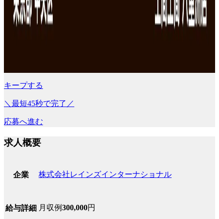
キープする
＼最短45秒で完了／
応募へ進む
求人概要
株式会社レインズインターナショナル
企業
月収例
300,000
円
給与詳細