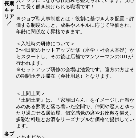
入アップにつながる仕組みも整えられています。安心
長期
して長く働き続けられる職場です！
キャ
リア
※ジョブ型人事制度とは：役割に基づき人を配置・評
／
価する制度のこと。成果やスキルに応じて評価され、
年齢に関係なく昇格できます。
＜入社時の研修について＞
3〜4日間のセットアップ研修（座学・社会人基礎）か
らスタートし、その後は店舗でマンツーマンのOJTが
行われます。
※セットアップ研修の会場は池袋です。遠方の方はそ
の期間ホテル滞在（会社用意）となります。
＜土間土間＞
『土間土間』は、「家族団らん」をイメージした温か
みのある照明と落ち着いた空間で、仲間や恋人とゆっ
たり過ごせる居酒屋。個室感覚の席やお座敷を備え、
多彩な料理とお酒をリーズナブルな価格で提供してい
ます。
各ブ
＜かまどか＞