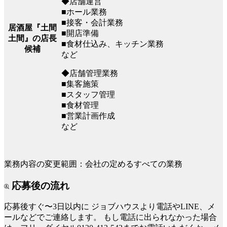
◆店舗運営
■ホール業務
■接客・会計業務
居酒屋『土間
■開店準備
土間』の店長
■食材仕込み、キッチン業務
候補
など
◆店舗管理業務
■集客施策
■スタッフ管理
■食材管理
■営業計画作成
など
業務内容の変更範囲：会社の定めるすべての業務
応募後の流れ
応募後すぐ〜3日以内に
ジョブハウスより電話やLINE、メ
ールなどでご連絡します。
もし電話に出られなかった場合