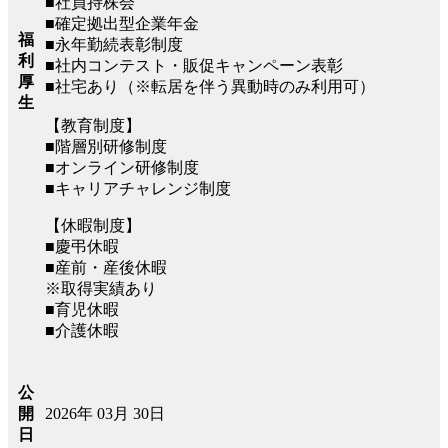
■社員持株会
■確定拠出型企業年金
福
■永年勤続表彰制度
利
■社内コンテスト・販促キャンペーン表彰
厚
■社宅あり（※転居を伴う異動時のみ利用可）
生
【教育制度】
■階層別研修制度
■オンライン研修制度
■キャリアチャレンジ制度
【休暇制度】
■慶弔休暇
■産前・産後休暇
※取得実績あり
■育児休暇
■介護休暇
公
2026年 03月 30日
開
日