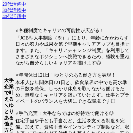
20代活躍中
30代活躍中
40代活躍中
⭐各種制度でキャリアの可能性が広がる！
「JOB型人事制度（※）」により、年齢にかかわらず
日々の努力や成果次第で早期キャリアアップも目指せ
ます。また、「キャリアチャレンジ制度」を利用して
さまざまなポジションへ挑戦できるため、経験を重ね
ながら自分らしいキャリアを描けます◎
⭐年間休日121日！ゆとりのある働き方を実現！
大手
本求人は年間休日121日と、飲食業界の中でも高水準
企業
の日数を確保。しっかり休息を取りながら働けるた
で叶
め、無理なくキャリアを築いていけます。仕事とプラ
える
イベートのバランスを大切にできる環境です◎
＼ゆ
とり
⭐手当充実！大手ならではの好待遇で働ける◎
ある
住宅手当や子ども手当など、生活を支える制度を完
働き
備。加えて、資格手当やインセンティブ制度など、収
方と