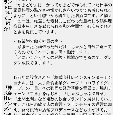
ラン
『かまどか』は、かつてかまどで作られていた日本の
ドに
家庭料理の温かさや懐かしさをいつまでも感じられる
つい
ように、という想いから誕生した居酒屋です。名物メ
てご
ニューは、厳選した素材にこだわった釜めしや鶏料理
紹
◎日本らしさを感じられる和の空間で、心安らぐひと
介！
ときを提供しています。
＜各業態で働く社員の声＞
「頑張ったら頑張った分だけ、ちゃんと自分に返って
くるのでモチベーション高く働けます！」
「とにかくたくさんの経験・挑戦ができるので、グン
グン成長できます！」
1987年に設立された『株式会社レインズインターナシ
ョナル』は、大手飲食企業グループ『コロワイドグル
『株
ープ』の一員。その強固な経営基盤を背景に、焼肉チ
式会
ェーン『牛角』をはじめ、『しゃぶしゃぶ温野菜』
社レ
『土間土間』など複数の飲食ブランドを展開していま
イン
す。これらの飲食店の直営・フランチャイズ運営に加
ズイ
え、食材供給や店舗プロデュースなども手がけてお
ンタ