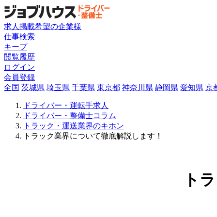
求人掲載希望の企業様
仕事検索
キープ
閲覧履歴
ログイン
会員登録
全国
茨城県
埼玉県
千葉県
東京都
神奈川県
静岡県
愛知県
京
ドライバー・運転手求人
ドライバー・整備士コラム
トラック・運送業界のキホン
トラック業界について徹底解説します！
トラ