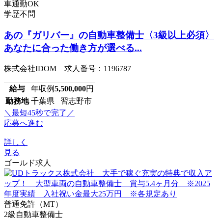
車通勤OK
学歴不問
あの『ガリバー』の自動車整備士〈3級以上必須〉
あなたに合った働き方が選べる...
株式会社IDOM 求人番号：1196787
給与
年収例
5,500,000
円
勤務地
千葉県 習志野市
＼最短45秒で完了／
応募へ進む
詳しく
見る
ゴールド求人
普通免許（MT）
2級自動車整備士