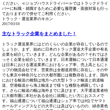
ください。≪ジョブハウスドライバー≫ではトラックドライ
バーに転職・就職するために必要な履歴書・面接対策も行っ
ておりますので併せてご利用ください。
トラック・運送業界のキホン
2017/03/10
主なトラック企業をまとめました！
トラック運送業界にはどのくらいの企業が存在しているので
しょうか。まず、始めに日本のトラック運送大手企業や有名
企業を紹介していきます。どんな企業があるの？それではさ
っそく企業を紹介していきます。日本運輸について日本通運
は日本における運送業界におけるシェア率、売上高ともにト
ップの物流会社です。営業所は全都道府県に存在し、その中
でも東京や神奈川などの大都市圏には複数存在します。国内
における輸送の種類は地方への大型トラック輸送と鉄道輸
送、空港輸送から海上輸送まで様々な種類を網羅していま
す。さらに輸送の幅は海外までに及びます。大手運送業者特
に大都市圏に本社がある会社に就職したい方におススメで
す。福山通運について福山通運はシェア率では8位でヤマト
ホールディングスなどの大手には及ばないものの、緑赤黄色