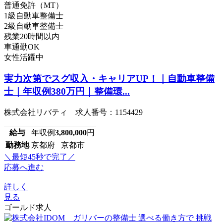
普通免許（MT）
1級自動車整備士
2級自動車整備士
残業20時間以内
車通勤OK
女性活躍中
実力次第でスグ収入・キャリアUP！｜自動車整備
士｜年収例380万円｜整備環...
株式会社リバティ 求人番号：1154429
給与
年収例
3,800,000
円
勤務地
京都府 京都市
＼最短45秒で完了／
応募へ進む
詳しく
見る
ゴールド求人