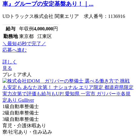
車』グループの安定基盤あり！｜...
UDトラックス株式会社 関東エリア 求人番号：1136916
給与
年収例
4,000,000
円
勤務地
東京都 江東区
＼最短45秒で完了／
応募へ進む
詳しく
見る
プレミア求人
1級自動車整備士
2級自動車整備士
3級自動車整備士
育児・介護休暇あり
寮/社宅あり・住み込み