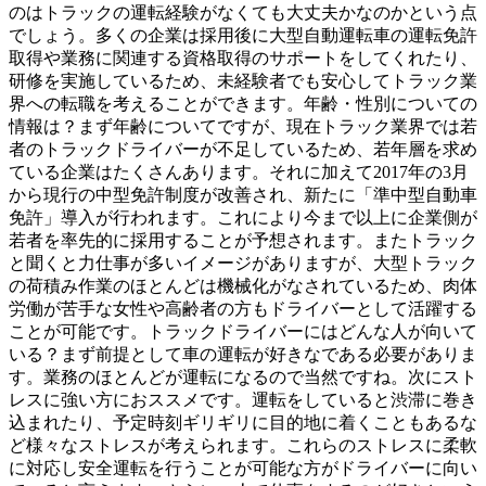
のはトラックの運転経験がなくても大丈夫かなのかという点
でしょう。多くの企業は採用後に大型自動運転車の運転免許
取得や業務に関連する資格取得のサポートをしてくれたり、
研修を実施しているため、未経験者でも安心してトラック業
界への転職を考えることができます。年齢・性別についての
情報は？まず年齢についてですが、現在トラック業界では若
者のトラックドライバーが不足しているため、若年層を求め
ている企業はたくさんあります。それに加えて2017年の3月
から現行の中型免許制度が改善され、新たに「準中型自動車
免許」導入が行われます。これにより今まで以上に企業側が
若者を率先的に採用することが予想されます。またトラック
と聞くと力仕事が多いイメージがありますが、大型トラック
の荷積み作業のほとんどは機械化がなされているため、肉体
労働が苦手な女性や高齢者の方もドライバーとして活躍する
ことが可能です。トラックドライバーにはどんな人が向いて
いる？まず前提として車の運転が好きなである必要がありま
す。業務のほとんどが運転になるので当然ですね。次にスト
レスに強い方におススメです。運転をしていると渋滞に巻き
込まれたり、予定時刻ギリギリに目的地に着くこともあるな
ど様々なストレスが考えられます。これらのストレスに柔軟
に対応し安全運転を行うことが可能な方がドライバーに向い