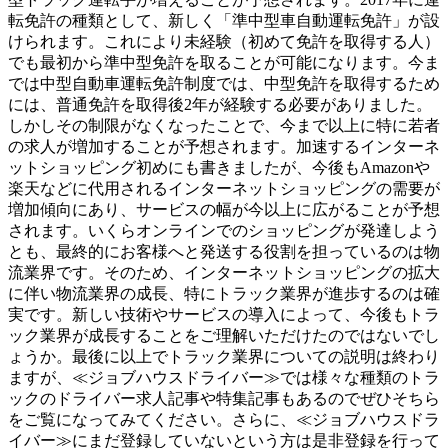
転免許の種類として、新しく「準中型車自動運転免許」が設
けられます。これにより未経験（初めて免許を取得する人）
でも最初から準中型免許を取ることが可能になります。今ま
では中型自動車運転免許制度では、中型免許を取得するため
には、普通免許を取得後2年が経験する必要がありました。
しかしその制限がなくなったことで、今まで以上に特に若者
の求人が増加することが予想されます。加速するインターネ
ットショッピング初めにも書きましたが、今後もAmazonや
楽天などに代用されるインターネットショッピングの需要が
増加傾向にあり、サービスの幅が今以上に広がることが予想
されます。いくらオンラインでのショッピングが発達しよう
とも、最終的にお客様へと発送する役割を担っているのは物
流業界です。そのため、インターネットショッピングの拡大
に伴い物流業界の成長、特にトラック業界が進歩するのは確
実です。新しい技術やサービスの導入によって、今後もトラ
ック業界が成長することをご理解いただけたのではないでし
ょうか。最後に以上でトラック業界についての説明は終わり
ますが、≪ジョブハウスドライバー≫では様々な種類のトラ
ックのドライバー求人記事や特集記事もあるのでぜひそちら
をご覧になってみてください。さらに、≪ジョブハウスドラ
イバー≫にまだ登録していないという方は是非登録を行って