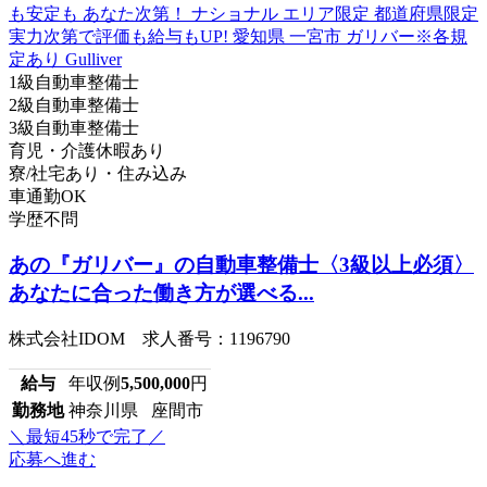
1級自動車整備士
2級自動車整備士
3級自動車整備士
育児・介護休暇あり
寮/社宅あり・住み込み
車通勤OK
学歴不問
あの『ガリバー』の自動車整備士〈3級以上必須〉
あなたに合った働き方が選べる...
株式会社IDOM 求人番号：1196790
給与
年収例
5,500,000
円
勤務地
神奈川県 座間市
＼最短45秒で完了／
応募へ進む