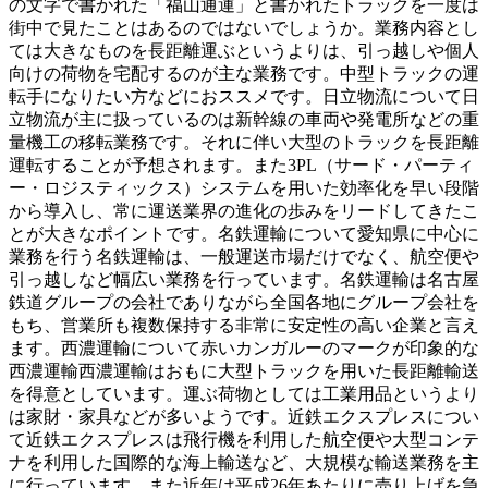
の文字で書かれた「福山通運」と書かれたトラックを一度は
街中で見たことはあるのではないでしょうか。業務内容とし
ては大きなものを長距離運ぶというよりは、引っ越しや個人
向けの荷物を宅配するのが主な業務です。中型トラックの運
転手になりたい方などにおススメです。日立物流について日
立物流が主に扱っているのは新幹線の車両や発電所などの重
量機工の移転業務です。それに伴い大型のトラックを長距離
運転することが予想されます。また3PL（サード・パーティ
ー・ロジスティックス）システムを用いた効率化を早い段階
から導入し、常に運送業界の進化の歩みをリードしてきたこ
とが大きなポイントです。名鉄運輸について愛知県に中心に
業務を行う名鉄運輸は、一般運送市場だけでなく、航空便や
引っ越しなど幅広い業務を行っています。名鉄運輸は名古屋
鉄道グループの会社でありながら全国各地にグループ会社を
もち、営業所も複数保持する非常に安定性の高い企業と言え
ます。西濃運輸について赤いカンガルーのマークが印象的な
西濃運輸西濃運輸はおもに大型トラックを用いた長距離輸送
を得意としています。運ぶ荷物としては工業用品というより
は家財・家具などが多いようです。近鉄エクスプレスについ
て近鉄エクスプレスは飛行機を利用した航空便や大型コンテ
ナを利用した国際的な海上輸送など、大規模な輸送業務を主
に行っています。また近年は平成26年あたりに売り上げを急