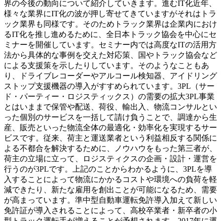
界の今後の動向について紹介していきます。進むIT化近年、
様々な業界にIT化の波が押し寄せてきていますがそれはトラ
ック業界も同様です。そのためトラック業界は企業内におけ
るIT化を推し進めるために、全日本トラック協会を中心にセ
ミナーを開催しています。セミナー内では高度なITの活用方
法から具体的な事例を交えた対応策、国やトラック協会など
による支援策を示したりしています。そのようなこともあ
り、ドライブレコーダーやアルコール検知器、アイドリング
ストップ支援機器の導入がすすめられています。3PL（サー
ド・パーティー・ロジスティックス）の需要の拡大3PL事業
とはいままで保管や配送、荷役、輸出入、物流コンサルとい
った個別のサービスを一括して請け負うことで、調達から生
産、販売といった物流全体の最適化・効率化を実現するサー
ビスです。従来、荷主と運送業者という利益相反する関係に
よる不都合を解決するために、ノウハウをもった第三者が、
荷主の立場に立って、ロジスティクスの企画・設計・運営を
行うのが3PLです。上記のことからわかるように、3PLを導
入することによって物流にかかるコストや環境への負荷を軽
減できたり、新たな雇用を創出ことが可能になるため、需要
が高まっています。準中型自動車運転免許導入加えて新しい
免許証が導入されることによって、高校卒業者・新卒者の小
型トラック運転手が増えることが予想されます。2017年に運