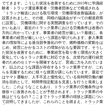
でてきます。こうした状況を改善するために2015年に学識経
験者・トラック運送事業者・労働者団体などで構成される
「トラック輸送における取引環境・労働環境改善協議会」が
設置されました。その後、同様の協議会がすべての都道府県
に設置し、労働環境に関する実態調査を行っています。その
かいもあり、最近のトラック業界における労働条件は改善の
方向に向かっています。事業者の経営が厳しい？最後に、各
事業者の経営が厳しいという課題が挙げられます。参入事業
者の増加等による過当競争激化の中で、燃料価格の変動をは
じめ、経営にかかるコストの増加がおもな要因です。そうし
た状況を改善するために、事業経営を取り巻く環境が大きく
変化しているトラック業界に対応できる、次世代の運行経営
者のためのセミナーを開催するなど、育成に力を入れていま
す。以上のような課題が存在するトラック業界ですが、これ
らを克服するために様々な措置が講じられています。最近で
はヤマト運輸が、人手不足と慢性化している長時間労働の解
消を目的として、時間帯指定配送を見直しを行うと発表しま
した。このようなこともあり、トラック業界の労働条件は今
後徐々に改善されることが予想されます。トラック業界の今
後はどうなるの？ここまでトラック業界の現状と課題につい
て説明してきましたが、これらのことを踏まえ、トラック業