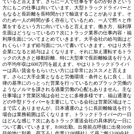
ていると言えます。さらに一人で仕事をするのが好きという
方にもこの仕事は向いています。大型トラックドライバーと
もなると長距離を長時間かけて輸送することがあります。そ
のため一人の時間が多く存在しているため、一人で黙々と作
業をするという方に向いていると言えます。働き方、福利厚
生面はどうなっているの？次にトラック業界の仕事内容・福
利厚生面についてまとめていきます。大手会社の給与面はど
れくらい？まず給与面について書いていきます。やはり大手
企業になると給与はよくなります。それに加え運転するトラ
ックの大きさと移動距離、特に大型車で長距離輸送を行う人
の平均年収は600万円を超えます。やはりトラックドライバ
ーは高い賃金をもらいたい方には非常におススメと言えま
す。さらに大手企業となると労働環境・条件ともに良く、法
律の基準にのっとった営業を行っているためブラック労働の
ようなノルマを課される過重労働の心配もありません。主な
仕事場は？営業区域は会社ごとに多種多様です。福山通運な
どの中型ドライバーを主要にしている会社は営業区域はそこ
まで広くありませんが、日本通運のように長距離輸送を行う
場合は業務範囲は広くなります。トラックドライバーの一日
はどんな感じ？次にあるトラック運送会社の具体的な一日に
ついて書いていきます。8:00出勤。出発前点呼後に出発10:00
目的地に到着。荷下ろし作業12:00帰社して昼ご飯13:00会社