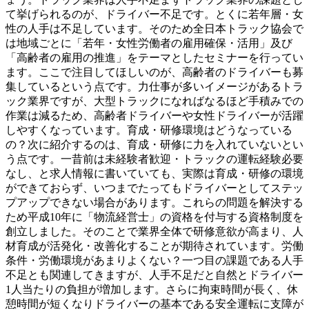
て挙げられるのが、ドライバー不足です。とくに若年層・女
性の人手は不足しています。そのため全日本トラック協会で
は地域ごとに「若年・女性労働者の雇用確保・活用」及び
「高齢者の雇用の推進」をテーマとしたセミナーを行ってい
ます。ここで注目してほしいのが、高齢者のドライバーも募
集しているという点です。力仕事が多いイメージがあるトラ
ック業界ですが、大型トラックになればなるほど手積みでの
作業は減るため、高齢者ドライバーや女性ドライバーが活躍
しやすくなっています。育成・研修環境はどうなっている
の？次に紹介するのは、育成・研修に力を入れていないとい
う点です。一昔前は未経験者歓迎・トラックの運転経験必要
なし、と求人情報に書いていても、実際は育成・研修の環境
ができておらず、いつまでたってもドライバーとしてステッ
プアップできない場合があります。これらの問題を解決する
ため平成10年に「物流経営士」の資格を付与する資格制度を
創立しました。そのことで業界全体で研修意欲が高まり、人
材育成が活発化・改善化することが期待されています。労働
条件・労働環境があまりよくない？一つ目の課題である人手
不足とも関連してきますが、人手不足だと自然とドライバー
1人当たりの負担が増加します。さらに拘束時間が長く、休
憩時間が短くなりドライバーの基本である安全運転に支障が