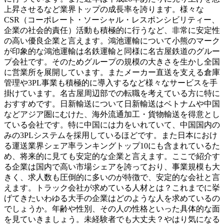
上昇させるなど業界トップの成長率を誇ります。様々な
CSR（コーポレート・ソーシャル・レスポンシビリティー、
企業の社会的責任）活動も積極的に行うなど、非常に安定性
の高い優良企業と言えます。鴻池運輸について小熊のマーク
が印象的な鴻池運輸は名鉄運輸と同様に名古屋鉄道のグルー
プ会社です。そのためグループの規模の大きさを生かし全国
に営業所を展開しています。またメーカー直送を支える倉庫
管理や3PL事業も積極的に導入するなど様々なサービスを手
掛けています。名古屋周辺部での転職を考えている方に特に
おすすめです。日新輸送について日新輸送はベトナムや中国
などアジア圏にむけた、海外流通加工・貨物輸送を得意とし
ている会社です。特に中国には力をいれていて、中国国内の
みの3PLシステムを採用しているほどです。また日本におけ
る運送業界シェア率ランキングトップ10にも含まれているた
め、将来的に見ても安定的な企業と言えます。ここで紹介す
る企業は国内で高い市場シェアを誇っており、事業規模も大
きく、求人数も圧倒的に多いのが特徴で、安定的な会社と言
えます。トラック会社が求めている人材とは？これまでに挙
げてきたいわゆる大手の企業はどのような人を求めているの
でしょうか。年齢や性別、その人の性格といった具体的な面
を見ていきましょう。未経験者でも大丈夫？やはり気になる