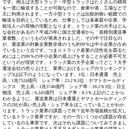
です。例えば大型トラック・中型トラックはたくさんの積荷
を一度に輸送することが可能なので、倉庫や港、工場などで
主に利用されます。一方小型トラックは比較的狭い範囲での
輸送を目的としているため、仕事としては各家庭や企業、学
校法人への荷物の宅配となります。トラック業の大手はどん
な会社があるの？平成25年に国土交通省から「規模別運送事
業者数」というものが発表されました。その中で注目なの
が、運送業の対象企業数全体のうち約99％は中小企業が占め
ているという点です。つまりトラック産業の活性化を図るた
めにはこの99％の中小企業の底上げをすることが必要不可欠
というのが現状です。トラック業の大手企業ってどこ？大手
運送会社の売り上げと、業界におけるシェアのランキングト
ップ3は以下のようになっています。1位：日本通運 売上
高：1兆7524億円 シェア率：23.2％2位：ヤマトホールディ
ングス 売上高：1兆3746億円 シェア率：18.2％3位：日立
物流 売上高：6,245億円 シェア率：8.3％上記のことから
わかるように、運送業界は日本通運とヤマトホールディング
スの2社が高い売上高・シェア率をほこっていることがわか
ります。トラック業界の課題って何？近年市場規模が拡大し
ているトラック業界ですが、その一方いくつかの課題が存在
しているのも事実です。次はそれら課題についてみてきまし
ょう。トラック業界は人手不足まずトラック業界の課題とし