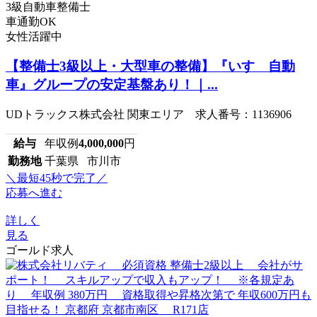
3級自動車整備士
車通勤OK
女性活躍中
【整備士3級以上・大型車の整備】『いすゞ自動
車』グループの安定基盤あり！｜...
UDトラックス株式会社 関東エリア 求人番号：1136906
給与
年収例
4,000,000
円
勤務地
千葉県 市川市
＼最短45秒で完了／
応募へ進む
詳しく
見る
ゴールド求人