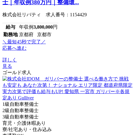
士｜年収例380万円｜整備環...
株式会社リバティ 求人番号：1154429
給与
年収例
3,800,000
円
勤務地
京都府 京都市
＼最短45秒で完了／
応募へ進む
詳しく
見る
ゴールド求人
1級自動車整備士
2級自動車整備士
3級自動車整備士
育児・介護休暇あり
寮/社宅あり・住み込み