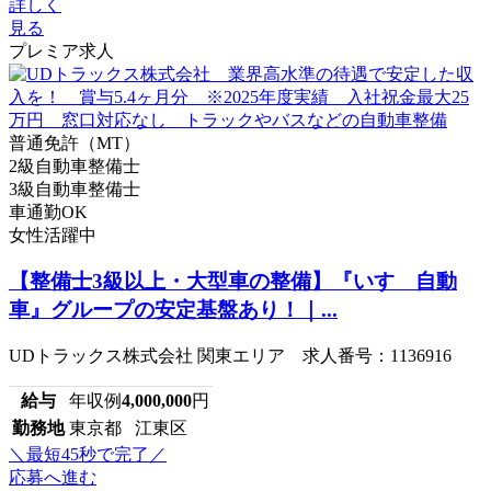
詳しく
見る
プレミア求人
普通免許（MT）
2級自動車整備士
3級自動車整備士
車通勤OK
女性活躍中
【整備士3級以上・大型車の整備】『いすゞ自動
車』グループの安定基盤あり！｜...
UDトラックス株式会社 関東エリア 求人番号：1136916
給与
年収例
4,000,000
円
勤務地
東京都 江東区
＼最短45秒で完了／
応募へ進む