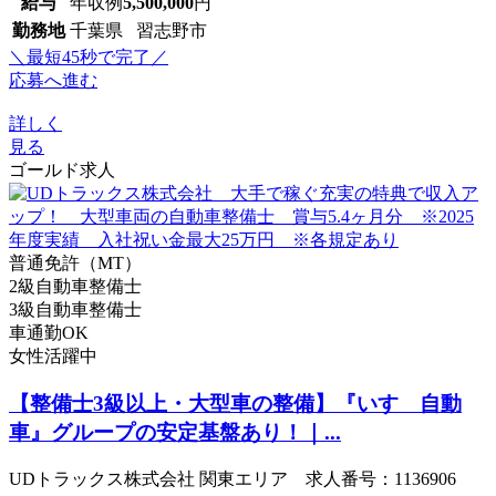
給与
年収例
5,500,000
円
勤務地
千葉県 習志野市
＼最短45秒で完了／
応募へ進む
詳しく
見る
ゴールド求人
普通免許（MT）
2級自動車整備士
3級自動車整備士
車通勤OK
女性活躍中
【整備士3級以上・大型車の整備】『いすゞ自動
車』グループの安定基盤あり！｜...
UDトラックス株式会社 関東エリア 求人番号：1136906