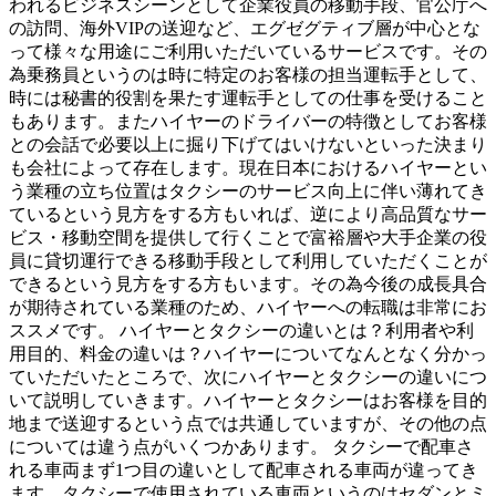
われるビジネスシーンとして企業役員の移動手段、官公庁へ
の訪問、海外VIPの送迎など、エグゼグティブ層が中心とな
って様々な用途にご利用いただいているサービスです。その
為乗務員というのは時に特定のお客様の担当運転手として、
時には秘書的役割を果たす運転手としての仕事を受けること
もあります。またハイヤーのドライバーの特徴としてお客様
との会話で必要以上に掘り下げてはいけないといった決まり
も会社によって存在します。現在日本におけるハイヤーとい
う業種の立ち位置はタクシーのサービス向上に伴い薄れてき
ているという見方をする方もいれば、逆により高品質なサー
ビス・移動空間を提供して行くことで富裕層や大手企業の役
員に貸切運行できる移動手段として利用していただくことが
できるという見方をする方もいます。その為今後の成長具合
が期待されている業種のため、ハイヤーへの転職は非常にお
ススメです。 ハイヤーとタクシーの違いとは？利用者や利
用目的、料金の違いは？ハイヤーについてなんとなく分かっ
ていただいたところで、次にハイヤーとタクシーの違いにつ
いて説明していきます。ハイヤーとタクシーはお客様を目的
地まで送迎するという点では共通していますが、その他の点
については違う点がいくつかあります。 タクシーで配車さ
れる車両まず1つ目の違いとして配車される車両が違ってき
ます。タクシーで使用されている車両というのはセダンとミ