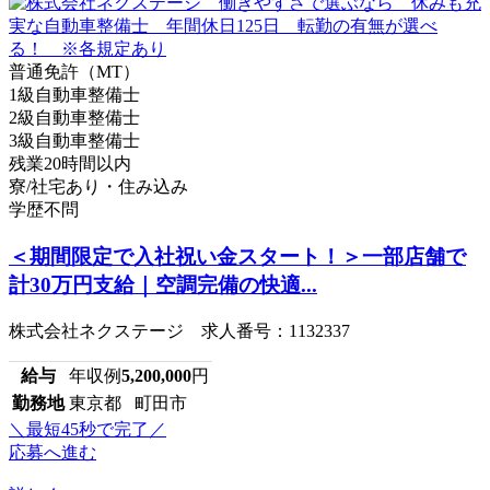
普通免許（MT）
1級自動車整備士
2級自動車整備士
3級自動車整備士
残業20時間以内
寮/社宅あり・住み込み
学歴不問
＜期間限定で入社祝い金スタート！＞一部店舗で
計30万円支給｜空調完備の快適...
株式会社ネクステージ 求人番号：1132337
給与
年収例
5,200,000
円
勤務地
東京都 町田市
＼最短45秒で完了／
応募へ進む