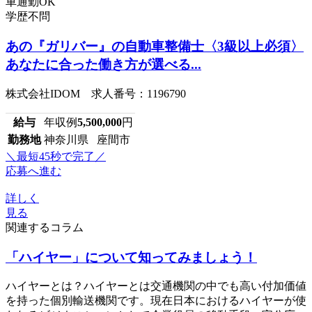
車通勤OK
学歴不問
あの『ガリバー』の自動車整備士〈3級以上必須〉
あなたに合った働き方が選べる...
株式会社IDOM 求人番号：1196790
給与
年収例
5,500,000
円
勤務地
神奈川県 座間市
＼最短45秒で完了／
応募へ進む
詳しく
見る
関連するコラム
「ハイヤー」について知ってみましょう！
ハイヤーとは？ハイヤーとは交通機関の中でも高い付加価値
を持った個別輸送機関です。現在日本におけるハイヤーが使