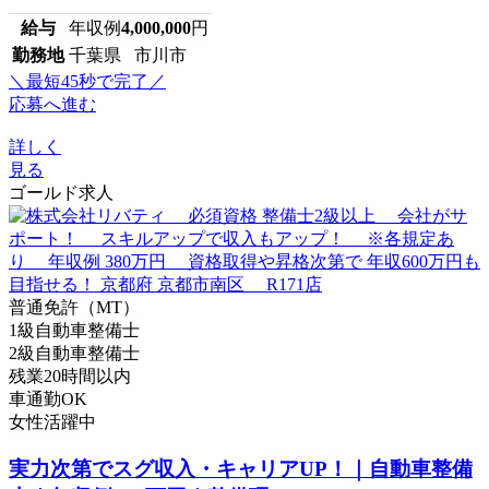
給与
年収例
4,000,000
円
勤務地
千葉県 市川市
＼最短45秒で完了／
応募へ進む
詳しく
見る
ゴールド求人
普通免許（MT）
1級自動車整備士
2級自動車整備士
残業20時間以内
車通勤OK
女性活躍中
実力次第でスグ収入・キャリアUP！｜自動車整備