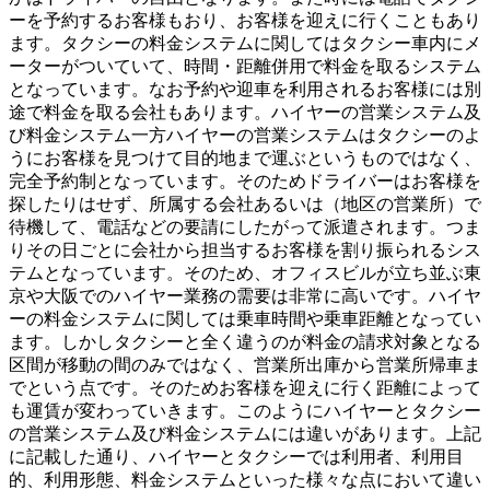
ーを予約するお客様もおり、お客様を迎えに行くこともあり
ます。タクシーの料金システムに関してはタクシー車内にメ
ーターがついていて、時間・距離併用で料金を取るシステム
となっています。なお予約や迎車を利用されるお客様には別
途で料金を取る会社もあります。ハイヤーの営業システム及
び料金システム一方ハイヤーの営業システムはタクシーのよ
うにお客様を見つけて目的地まで運ぶというものではなく、
完全予約制となっています。そのためドライバーはお客様を
探したりはせず、所属する会社あるいは（地区の営業所）で
待機して、電話などの要請にしたがって派遣されます。つま
りその日ごとに会社から担当するお客様を割り振られるシス
テムとなっています。そのため、オフィスビルが立ち並ぶ東
京や大阪でのハイヤー業務の需要は非常に高いです。ハイヤ
ーの料金システムに関しては乗車時間や乗車距離となってい
ます。しかしタクシーと全く違うのが料金の請求対象となる
区間が移動の間のみではなく、営業所出庫から営業所帰車ま
でという点です。そのためお客様を迎えに行く距離によって
も運賃が変わっていきます。このようにハイヤーとタクシー
の営業システム及び料金システムには違いがあります。上記
に記載した通り、ハイヤーとタクシーでは利用者、利用目
的、利用形態、料金システムといった様々な点において違い