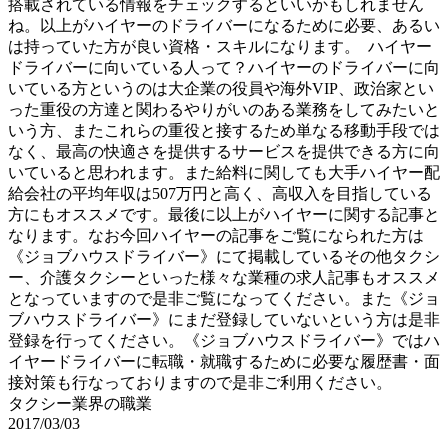
搭載されている情報をチェックするといいかもしれません
ね。以上がハイヤーのドライバーになるために必要、あるい
は持っていた方が良い資格・スキルになります。 ハイヤー
ドライバーに向いている人って？ハイヤーのドライバーに向
いている方というのは大企業の役員や海外VIP、政治家とい
った重役の方達と関わるやりがいのある業務をしてみたいと
いう方、またこれらの重役と接するため単なる移動手段では
なく、最高の快適さを提供するサービスを提供できる方に向
いていると思われます。また給料に関しても大手ハイヤー配
給会社の平均年収は507万円と高く、高収入を目指している
方にもオススメです。最後に以上がハイヤーに関する記事と
なります。なお今回ハイヤーの記事をご覧になられた方は
《ジョブハウスドライバー》にて掲載しているその他タクシ
ー、介護タクシーといった様々な業種の求人記事もオススメ
となっていますので是非ご覧になってください。また《ジョ
ブハウスドライバー》にまだ登録していないという方は是非
登録を行ってください。《ジョブハウスドライバー》ではハ
イヤードライバーに転職・就職するために必要な履歴書・面
接対策も行なっておりますので是非ご利用ください。
タクシー業界の職業
2017/03/03