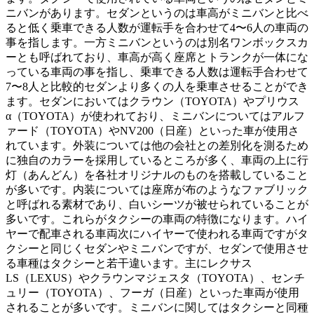
ニバンがあります。セダンというのは車高がミニバンと比べ
ると低く乗車できる人数が運転手を合わせて4〜6人の車両の
事を指します。一方ミニバンというのは別名ワンボックスカ
ーとも呼ばれており、車高が高く座席とトランクが一体にな
っている車両の事を指し、乗車できる人数は運転手合わせて
7〜8人と比較的セダンより多くの人を乗車させることができ
ます。セダンにおいてはクラウン（TOYOTA）やプリウス
α（TOYOTA）が使われており、ミニバンについてはアルフ
ァード（TOYOTA）やNV200（日産）といった車が使用さ
れています。外装については他の会社との差別化を測るため
に独自のカラーを採用しているところが多く、車両の上に行
灯（あんどん）を各社オリジナルのものを搭載していること
が多いです。内装については座席が布のようなファブリック
と呼ばれる素材であり、白いシーツが被せられていることが
多いです。これらがタクシーの車両の特徴になります。ハイ
ヤーで配車される車両次にハイヤーで使われる車両ですがタ
クシーと同じくセダンやミニバンですが、セダンで使用させ
る車種はタクシーと若干違います。主にレクサス
LS（LEXUS）やクラウンマジェスタ（TOYOTA）、センチ
ュリー（TOYOTA）、フーガ（日産）といった車両が使用
されることが多いです。ミニバンに関してはタクシーと同種