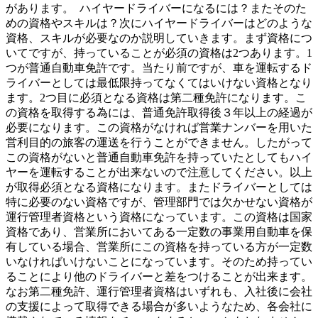
があります。 ハイヤードライバーになるには？またそのた
めの資格やスキルは？次にハイヤードライバーはどのような
資格、スキルが必要なのか説明していきます。まず資格につ
いてですが、持っていることが必須の資格は2つあります。1
つが普通自動車免許です。当たり前ですが、車を運転するド
ライバーとしては最低限持ってなくてはいけない資格となり
ます。2つ目に必須となる資格は第二種免許になります。こ
の資格を取得する為には、普通免許取得後３年以上の経過が
必要になります。この資格がなければ営業ナンバーを用いた
営利目的の旅客の運送を行うことができません。したがって
この資格がないと普通自動車免許を持っていたとしてもハイ
ヤーを運転することが出来ないので注意してください。以上
が取得必須となる資格になります。またドライバーとしては
特に必要のない資格ですが、管理部門では欠かせない資格が
運行管理者資格という資格になっています。この資格は国家
資格であり、営業所においてある一定数の事業用自動車を保
有している場合、営業所にこの資格を持っている方が一定数
いなければいけないことになっています。そのため持ってい
ることにより他のドライバーと差をつけることが出来ます。
なお第二種免許、運行管理者資格はいずれも、入社後に会社
の支援によって取得できる場合が多いようなため、各会社に