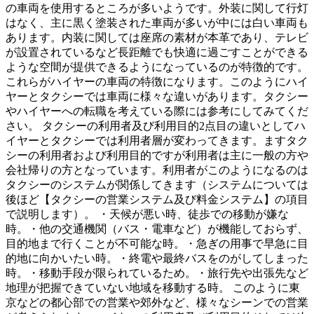
の車両を使用するところが多いようです。外装に関して行灯
はなく、主に黒く塗装された車両が多いが中には白い車両も
あります。内装に関しては座席の素材が本革であり、テレビ
が設置されているなど長距離でも快適に過ごすことができる
ような空間が提供できるようになっているのが特徴的です。
これらがハイヤーの車両の特徴になります。このようにハイ
ヤーとタクシーでは車両に様々な違いがあります。タクシー
やハイヤーへの転職を考えている際には参考にしてみてくだ
さい。 タクシーの利用者及び利用目的2点目の違いとしてハ
イヤーとタクシーでは利用者層が変わってきます。ますタク
シーの利用者および利用目的ですが利用者は主に一般の方や
会社帰りの方となっています。利用者がこのようになるのは
タクシーのシステムが関係してきます（システムについては
後ほど【タクシーの営業システム及び料金システム】の項目
で説明します）。 ・天候が悪い時、徒歩での移動が嫌な
時。・他の交通機関（バス・電車など）が機能しておらず、
目的地まで行くことが不可能な時。・急ぎの用事で早急に目
的地に向かいたい時。・終電や最終バスをのがしてしまった
時。・移動手段が限られているため。・旅行先や出張先など
地理が把握できていない地域を移動する時。 このように東
京などの都心部での営業や郊外など、様々なシーンでの営業