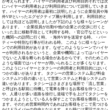
が考えられます。ハイヤーの利用者及び利用目的それでは次
にハイヤーの利用者および利用目的について説明していきま
す。ハイヤーの利用者は最初に説明したように企業役員や海
外VIPといったエグゼクティブ層が利用します。利用目的と
しては先ほども説明しましたが下記のような様々なシーンが
あります。 ・企業役員が出勤や他の企業との交渉に行くと
いった主に移動手段として利用する時。・官公庁などといっ
た機関への訪問に行く時。・海外VIPを送迎する時。・パー
ティーや特別な行事が行われる時。 このように様々なシー
ンでの利用目的があります。なぜこのようなシーンでハイヤ
ーが利用されるかというと、企業や機関によってはハイヤー
でないと入場を断られる場合があるからです。そのためこの
ような場面ではハイヤーが用いられることが多くなります。
このようにハイヤーとタクシーの利用者と利用目的にはいく
つかの違いがあります。 タクシーの営業システム及び料金
システム3つ目の違いとして営業システムと料金システムの
違いがあります。タクシーはさまざまな場所で「流し営業」
と呼ばれる駅前に待機して電車を降りるお客様を待つこと
や、人通りが多い道路を徐行し道端で手を上げてタクシーを
つかまえようとしている人を探すことでお客様を獲得してい
ます。そのため営業時間内であればお客様をどこで見つける
かはドライバーの自由となります。また時には電話でタクシ