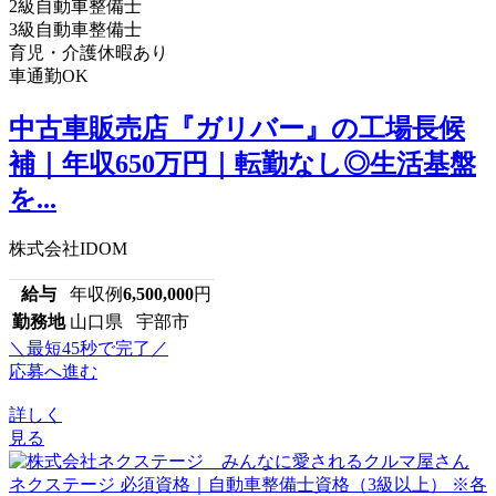
2級自動車整備士
3級自動車整備士
育児・介護休暇あり
車通勤OK
中古車販売店『ガリバー』の工場長候
補｜年収650万円｜転勤なし◎生活基盤
を...
株式会社IDOM
給与
年収例
6,500,000
円
勤務地
山口県 宇部市
＼最短45秒で完了／
応募へ進む
詳しく
見る