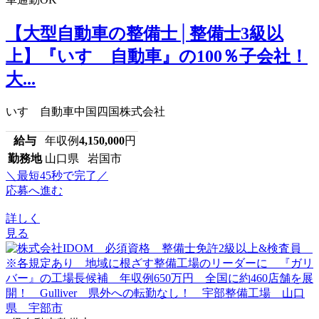
【大型自動車の整備士│整備士3級以
上】『いすゞ自動車』の100％子会社！
大...
いすゞ自動車中国四国株式会社
給与
年収例
4,150,000
円
勤務地
山口県 岩国市
＼最短45秒で完了／
応募へ進む
詳しく
見る