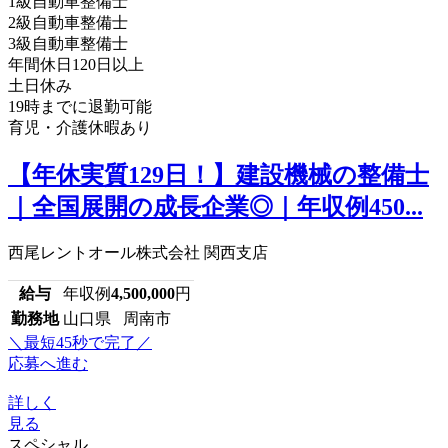
1級自動車整備士
2級自動車整備士
3級自動車整備士
年間休日120日以上
土日休み
19時までに退勤可能
育児・介護休暇あり
【年休実質129日！】建設機械の整備士
｜全国展開の成長企業◎｜年収例450...
西尾レントオール株式会社 関西支店
給与
年収例
4,500,000
円
勤務地
山口県 周南市
＼最短45秒で完了／
応募へ進む
詳しく
見る
スペシャル