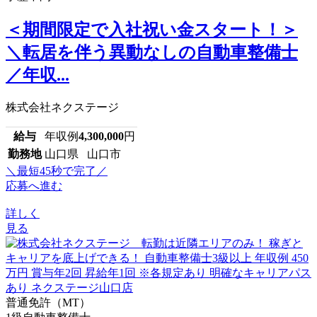
＜期間限定で入社祝い金スタート！＞
＼転居を伴う異動なしの自動車整備士
／年収...
株式会社ネクステージ
給与
年収例
4,300,000
円
勤務地
山口県 山口市
＼最短45秒で完了／
応募へ進む
詳しく
見る
普通免許（MT）