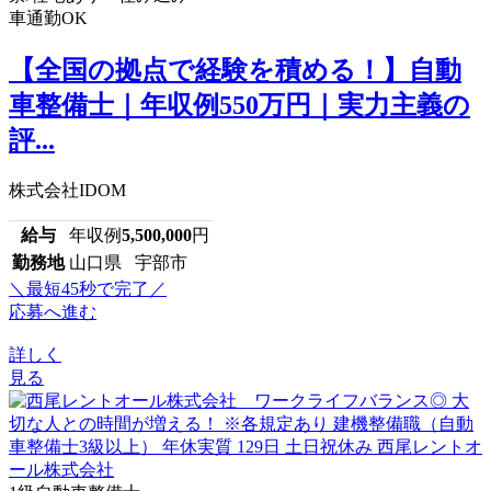
車通勤OK
【全国の拠点で経験を積める！】自動
車整備士｜年収例550万円｜実力主義の
評...
株式会社IDOM
給与
年収例
5,500,000
円
勤務地
山口県 宇部市
＼最短45秒で完了／
応募へ進む
詳しく
見る