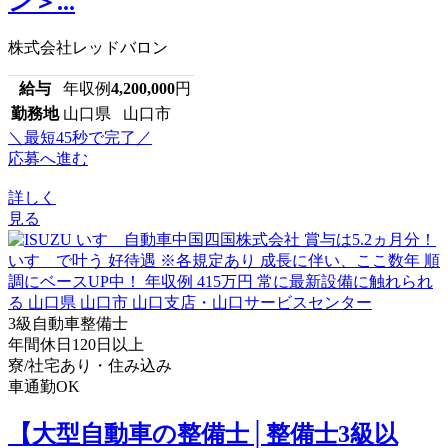
ン＞...
株式会社レッドバロン
給与
年収例
4,200,000
円
勤務地
山口県 山口市
＼最短45秒で完了／
応募へ進む
詳しく
見る
3級自動車整備士
年間休日120日以上
寮/社宅あり・住み込み
車通勤OK
【大型自動車の整備士│整備士3級以