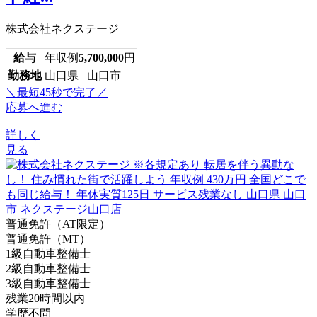
株式会社ネクステージ
給与
年収例
5,700,000
円
勤務地
山口県 山口市
＼最短45秒で完了／
応募へ進む
詳しく
見る
普通免許（AT限定）
普通免許（MT）
1級自動車整備士
2級自動車整備士
3級自動車整備士
残業20時間以内
学歴不問