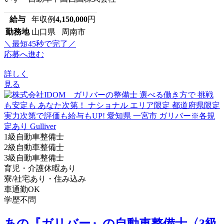
給与
年収例
4,150,000
円
勤務地
山口県 周南市
＼最短45秒で完了／
応募へ進む
詳しく
見る
1級自動車整備士
2級自動車整備士
3級自動車整備士
育児・介護休暇あり
寮/社宅あり・住み込み
車通勤OK
学歴不問
あの『ガリバー』の自動車整備士〈3級