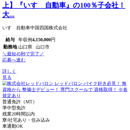
上】『いすゞ自動車』の100％子会社！
大...
いすゞ自動車中国四国株式会社
給与
年収例
4,150,000
円
勤務地
山口県 山口市
＼最短45秒で完了／
応募へ進む
詳しく
見る
普通免許（MT）
準中型免許
残業20時間以内
寮/社宅あり・住み込み
車通勤OK