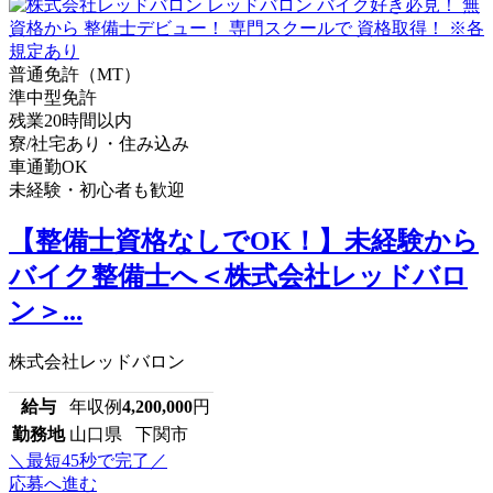
普通免許（MT）
準中型免許
残業20時間以内
寮/社宅あり・住み込み
車通勤OK
未経験・初心者も歓迎
【整備士資格なしでOK！】未経験から
バイク整備士へ＜株式会社レッドバロ
ン＞...
株式会社レッドバロン
給与
年収例
4,200,000
円
勤務地
山口県 下関市
＼最短45秒で完了／
応募へ進む