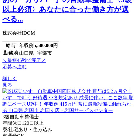
以上必須〉あなたに合った働き方が選
べる...
株式会社IDOM
給与
年収例
5,500,000
円
勤務地
山口県 宇部市
＼最短45秒で完了／
応募へ進む
詳しく
見る
3級自動車整備士
年間休日120日以上
寮/社宅あり・住み込み
車通勤OK