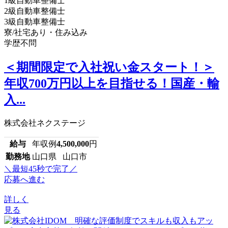
1級自動車整備士
2級自動車整備士
3級自動車整備士
寮/社宅あり・住み込み
学歴不問
＜期間限定で入社祝い金スタート！＞
年収700万円以上を目指せる！国産・輸
入...
株式会社ネクステージ
給与
年収例
4,500,000
円
勤務地
山口県 山口市
＼最短45秒で完了／
応募へ進む
詳しく
見る