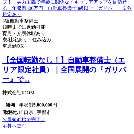
3級自動車整備士
19時までに退勤可能
育児・介護休暇あり
寮/社宅あり・住み込み
車通勤OK
【全国転勤なし！】自動車整備士（エ
リア限定社員）｜全国展開の『ガリバ
ー』で...
株式会社IDOM
給与
年収例
5,000,000
円
勤務地
山口県 宇部市
＼最短45秒で完了／
応募へ進む