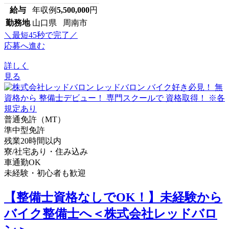
給与
年収例
5,500,000
円
勤務地
山口県 周南市
＼最短45秒で完了／
応募へ進む
詳しく
見る
普通免許（MT）
準中型免許
残業20時間以内
寮/社宅あり・住み込み
車通勤OK
未経験・初心者も歓迎
【整備士資格なしでOK！】未経験から
バイク整備士へ＜株式会社レッドバロ