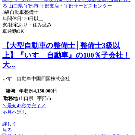
3級自動車整備士
年間休日120日以上
寮/社宅あり・住み込み
車通勤OK
【大型自動車の整備士│整備士3級以
上】『いすゞ自動車』の100％子会社！
大...
いすゞ自動車中国四国株式会社
給与
年収例
4,150,000
円
勤務地
山口県 宇部市
＼最短45秒で完了／
応募へ進む
詳しく
見る