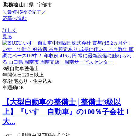
勤務地
山口県 宇部市
＼最短45秒で完了／
応募へ進む
詳しく
見る
3級自動車整備士
年間休日120日以上
寮/社宅あり・住み込み
車通勤OK
【大型自動車の整備士│整備士3級以
上】『いすゞ自動車』の100％子会社！
大...
いすゞ自動車中国四国株式会社