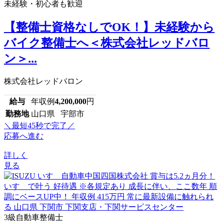
未経験・初心者も歓迎
【整備士資格なしでOK！】未経験から
バイク整備士へ＜株式会社レッドバロ
ン＞...
株式会社レッドバロン
給与
年収例
4,200,000
円
勤務地
山口県 宇部市
＼最短45秒で完了／
応募へ進む
詳しく
見る
3級自動車整備士