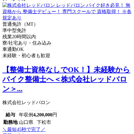
普通免許（MT）
準中型免許
残業20時間以内
寮/社宅あり・住み込み
車通勤OK
未経験・初心者も歓迎
【整備士資格なしでOK！】未経験から
バイク整備士へ＜株式会社レッドバロ
ン＞...
株式会社レッドバロン
給与
年収例
4,200,000
円
勤務地
山口県 下松市
＼最短45秒で完了／