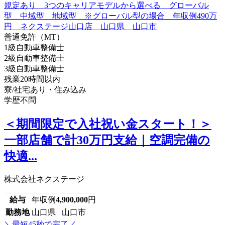
普通免許（MT）
1級自動車整備士
2級自動車整備士
3級自動車整備士
残業20時間以内
寮/社宅あり・住み込み
学歴不問
＜期間限定で入社祝い金スタート！＞
一部店舗で計30万円支給｜空調完備の
快適...
株式会社ネクステージ
給与
年収例
4,900,000
円
勤務地
山口県 山口市
＼最短45秒で完了／