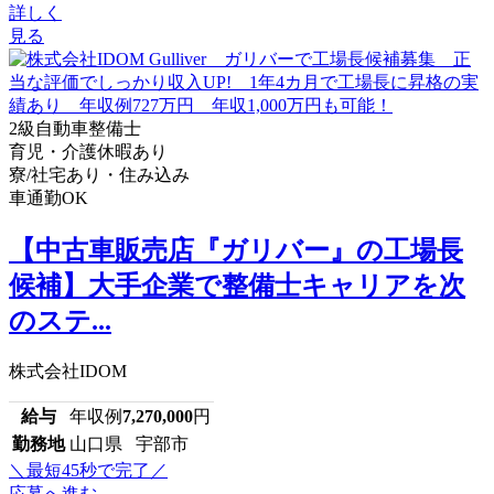
詳しく
見る
2級自動車整備士
育児・介護休暇あり
寮/社宅あり・住み込み
車通勤OK
【中古車販売店『ガリバー』の工場長
候補】大手企業で整備士キャリアを次
のステ...
株式会社IDOM
給与
年収例
7,270,000
円
勤務地
山口県 宇部市
＼最短45秒で完了／
応募へ進む