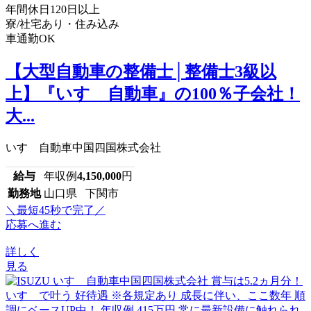
年間休日120日以上
寮/社宅あり・住み込み
車通勤OK
【大型自動車の整備士│整備士3級以
上】『いすゞ自動車』の100％子会社！
大...
いすゞ自動車中国四国株式会社
給与
年収例
4,150,000
円
勤務地
山口県 下関市
＼最短45秒で完了／
応募へ進む
詳しく
見る