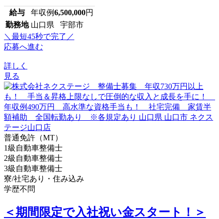
給与
年収例
6,500,000
円
勤務地
山口県 宇部市
＼最短45秒で完了／
応募へ進む
詳しく
見る
普通免許（MT）
1級自動車整備士
2級自動車整備士
3級自動車整備士
寮/社宅あり・住み込み
学歴不問
＜期間限定で入社祝い金スタート！＞