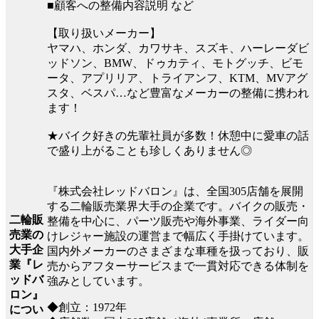
■顧客への整備内容説明 など
【取り扱いメーカー】
ヤマハ、ホンダ、カワサキ、スズキ、ハーレーダビ
ッドソン、BMW、ドゥカティ、モトグッチ、ビモ
ータ、アプリリア、トライアンフ、KTM、MVアグ
スタ、ベスパ…など豊富なメーカーの整備に携われ
ます！
★バイク好きの先輩社員が多数！休憩中に愛車の話
で盛り上がることも珍しくありません◎
『株式会社レッドバロン』は、全国305店舗を展開
する二輪販売業界大手の企業です。バイクの販売・
二輪販
整備を中心に、パーツ販売や海外事業、ライダー向
売業の
けレジャー施設の運営まで幅広く手掛けています。
大手企
国内外メーカーのさまざまな車種を扱っており、販
業『レ
売からアフターサービスまで一貫対応できる体制を
ッドバ
強みとしています。
ロン』
◆創立：1972年
につい