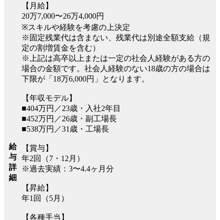
【月給】
20万7,000〜26万4,000円
※スキルや経験を考慮の上決定
※固定残業代は含まない、残業代は別途全額支給（規
定の割増賃金を含む）
※上記は高卒以上または一定の社会人経験がある方の
場合の金額です。社会人経験のない18歳の方の場合は
下限が「18万6,000円」となります。
【年収モデル】
■404万円／23歳・入社2年目
■452万円／26歳・副工場長
■538万円／31歳・工場長
給
【賞与】
与
年2回（7・12月）
詳
※過去実績：3〜4.4ヶ月分
細
【昇給】
年1回（5月）
【各種手当】