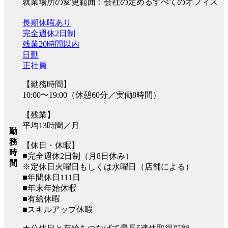
就業場所の変更範囲：会社の定めるすべてのオフィス
長期休暇あり
完全週休2日制
残業20時間以内
日勤
正社員
【勤務時間】
10:00〜19:00（休憩60分／実働8時間）
【残業】
平均13時間／月
勤
務
【休日・休暇】
時
■完全週休2日制（月8日休み）
間
※定休日火曜日もしくは水曜日（店舗による）
■年間休日111日
■年末年始休暇
■有給休暇
■スキルアップ休暇