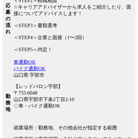
＜STEP2＞転職相談
応
☆キャリアアドバイザーから求人をご紹介したり、面
募
接についてアドバイスします！
の
流
＜STEP3＞書類選考
れ
＜STEP4＞企業と面接（1〜2回）
＜STEP5＞内定！
車通勤OK
バイク通勤OK
山口県 宇部市
【レッドバロン宇部】
〒755-0048
勤
山口県宇部市下条2丁目2-10
務
◇車・バイク通勤OK
地
就業場所：勤務地、その他会社が指定する範囲