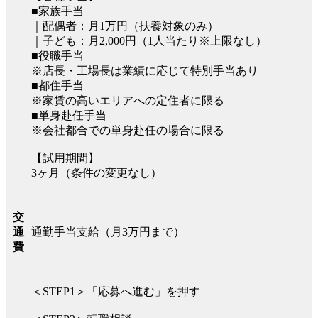
■家族手当
｜配偶者：月1万円（扶養対象のみ）
｜子ども：月2,000円（1人当たり※上限なし）
■役職手当
※店長・工場長は業績に応じて特別手当あり
■都住手当
※家賃の高いエリアへの定住者に限る
■単身赴任手当
※会社都合での単身赴任の場合に限る
【試用期間】
3ヶ月（条件の変更なし）
交
通勤手当支給（月3万円まで）
通
費
＜STEP1＞「応募へ進む」を押す