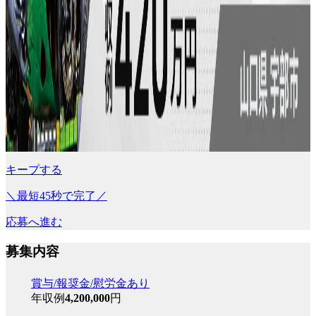
キープする
＼最短45秒で完了／
応募へ進む
募集内容
賞与/報奨金/慰労金あり
年収例
4,200,000
円