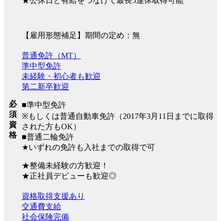
★公休日と有給をつなげて最長5連休取得可能
【雇用形態補足】期間の定め：無
普通免許（MT）
準中型免許
未経験・初心者も歓迎
第二新卒歓迎
必
■準中型免許
須
※もしくは普通自動車免許（2017年3月11日までに取得
資
された方もOK）
格
■普通二輪免許
★いずれの免許も入社までの取得で可
★整備未経験の方歓迎！
★正社員デビューも歓迎◎
資格取得支援あり
交通費支給
社会保険完備