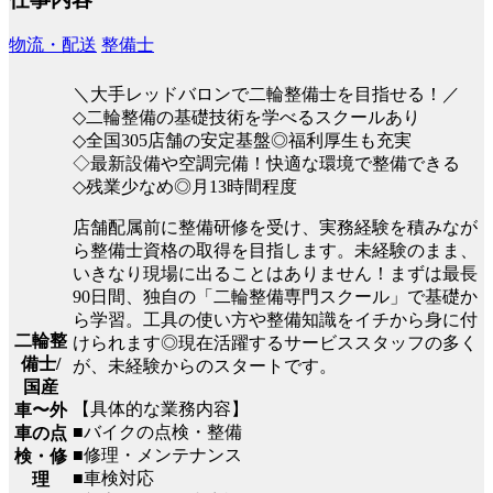
物流・配送
整備士
＼大手レッドバロンで二輪整備士を目指せる！／
◇二輪整備の基礎技術を学べるスクールあり
◇全国305店舗の安定基盤◎福利厚生も充実
◇最新設備や空調完備！快適な環境で整備できる
◇残業少なめ◎月13時間程度
店舗配属前に整備研修を受け、実務経験を積みなが
ら整備士資格の取得を目指します。未経験のまま、
いきなり現場に出ることはありません！まずは最長
90日間、独自の「二輪整備専門スクール」で基礎か
ら学習。工具の使い方や整備知識をイチから身に付
二輪整
けられます◎現在活躍するサービススタッフの多く
備士/
が、未経験からのスタートです。
国産
【具体的な業務内容】
車〜外
■バイクの点検・整備
車の点
■修理・メンテナンス
検・修
■車検対応
理