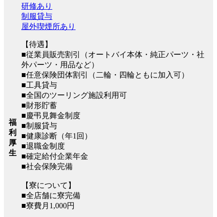
研修あり
制服貸与
屋外喫煙所あり
【待遇】
■従業員販売割引（オートバイ本体・純正パーツ・社
外パーツ・用品など）
■任意保険団体割引（二輪・四輪ともに加入可）
■工具貸与
■全国のツーリング施設利用可
■財形貯蓄
■慶弔見舞金制度
福
■制服貸与
利
■健康診断（年1回）
厚
■退職金制度
生
■確定給付企業年金
■社会保険完備
【寮について】
■全店舗に寮完備
■寮費月1,000円