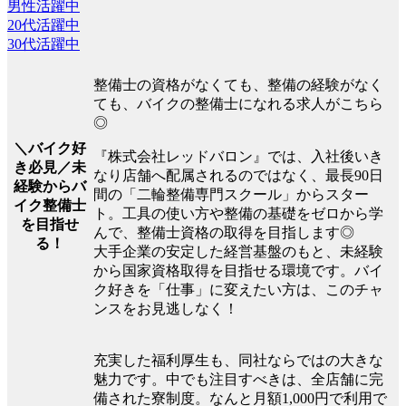
男性活躍中
20代活躍中
30代活躍中
整備士の資格がなくても、整備の経験がなく
ても、バイクの整備士になれる求人がこちら
◎
＼バイク好
『株式会社レッドバロン』では、入社後いき
き必見／未
なり店舗へ配属されるのではなく、最長90日
経験からバ
間の「二輪整備専門スクール」からスター
イク整備士
ト。工具の使い方や整備の基礎をゼロから学
を目指せ
んで、整備士資格の取得を目指します◎
る！
大手企業の安定した経営基盤のもと、未経験
から国家資格取得を目指せる環境です。バイ
ク好きを「仕事」に変えたい方は、このチャ
ンスをお見逃しなく！
充実した福利厚生も、同社ならではの大きな
魅力です。中でも注目すべきは、全店舗に完
備された寮制度。なんと月額1,000円で利用で