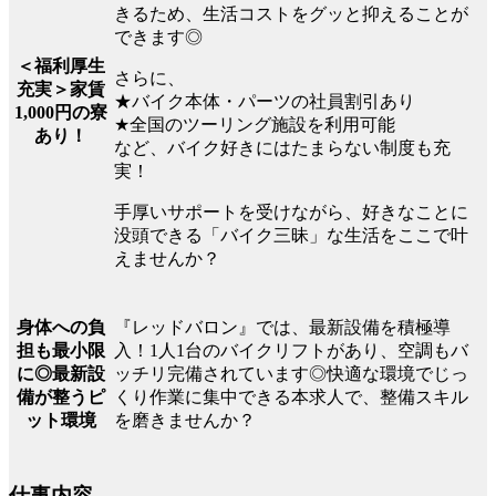
きるため、生活コストをグッと抑えることが
できます◎
＜福利厚生
さらに、
充実＞家賃
★バイク本体・パーツの社員割引あり
1,000円の寮
★全国のツーリング施設を利用可能
あり！
など、バイク好きにはたまらない制度も充
実！
手厚いサポートを受けながら、好きなことに
没頭できる「バイク三昧」な生活をここで叶
えませんか？
『レッドバロン』では、最新設備を積極導
身体への負
入！1人1台のバイクリフトがあり、空調もバ
担も最小限
ッチリ完備されています◎快適な環境でじっ
に◎最新設
くり作業に集中できる本求人で、整備スキル
備が整うピ
を磨きませんか？
ット環境
仕事内容