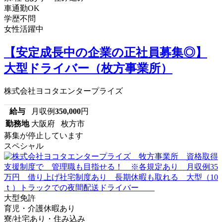
車通勤OK
学歴不問
女性活躍中
【安定成長中の企業の正社員募集◎】
大型ドライバー（枚方事業所）
株式会社ヨコタエンタープライズ
給与
月収例
350,000
円
勤務地
大阪府 枚方市
募集が停止しています
スペシャル
大型免許
育児・介護休暇あり
寮/社宅あり・住み込み