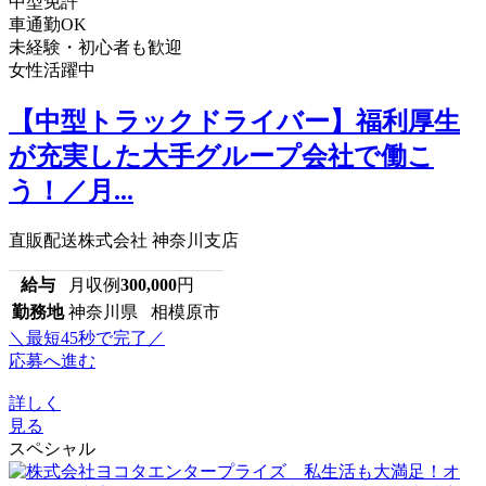
中型免許
車通勤OK
未経験・初心者も歓迎
女性活躍中
【中型トラックドライバー】福利厚生
が充実した大手グループ会社で働こ
う！／月...
直販配送株式会社 神奈川支店
給与
月収例
300,000
円
勤務地
神奈川県 相模原市
＼最短45秒で完了／
応募へ進む
詳しく
見る
スペシャル