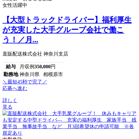
女性活躍中
【大型トラックドライバー】福利厚生
が充実した大手グループ会社で働こ
う！／月...
直販配送株式会社 神奈川支店
給与
月収例
350,000
円
勤務地
神奈川県 相模原市
＼最短45秒で完了／
応募へ進む
詳しく
見る