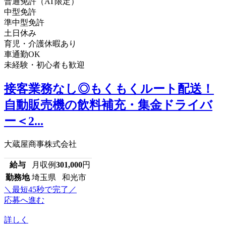
普通免許（AT限定）
中型免許
準中型免許
土日休み
育児・介護休暇あり
車通勤OK
未経験・初心者も歓迎
接客業務なし◎もくもくルート配送！
自動販売機の飲料補充・集金ドライバ
ー＜2...
大蔵屋商事株式会社
給与
月収例
301,000
円
勤務地
埼玉県 和光市
＼最短45秒で完了／
応募へ進む
詳しく