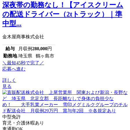
深夜帯の勤務なし！【アイスクリーム
の配送ドライバー（2tトラック）｜準
中型...
金木屋商事株式会社
給与
月収例
280,000
円
勤務地
埼玉県 鶴ヶ島市
＼最短45秒で完了／
応募へ進む
詳しく
見る
中型免許
育児・介護休暇あり
車通勤OK