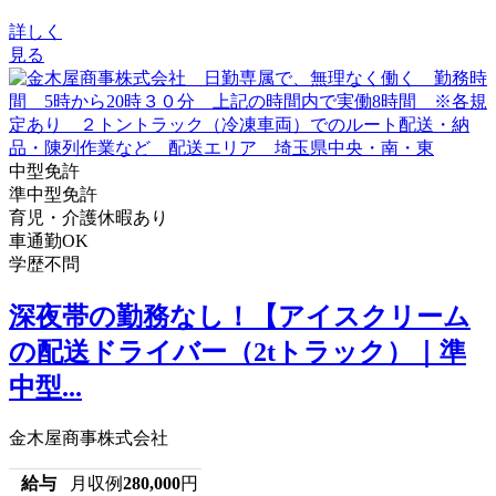
詳しく
見る
中型免許
準中型免許
育児・介護休暇あり
車通勤OK
学歴不問
深夜帯の勤務なし！【アイスクリーム
の配送ドライバー（2tトラック）｜準
中型...
金木屋商事株式会社
給与
月収例
280,000
円