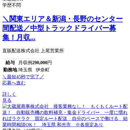
学歴不問
＼関東エリア＆新潟・長野のセンター
間配送／中型トラックドライバー募
集！月収...
直販配送株式会社 上尾営業所
給与
月収例
290,000
円
勤務地
埼玉県 伊奈町
＼最短45秒で完了／
応募へ進む
詳しく
見る