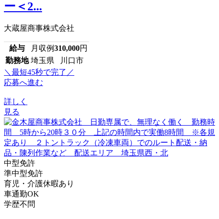
ー＜2...
大蔵屋商事株式会社
給与
月収例
310,000
円
勤務地
埼玉県 川口市
＼最短45秒で完了／
応募へ進む
詳しく
見る
中型免許
準中型免許
育児・介護休暇あり
車通勤OK
学歴不問