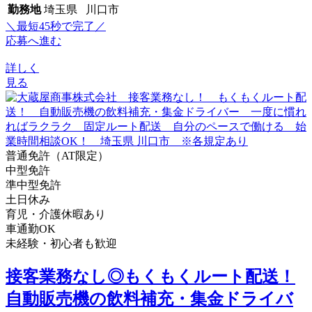
勤務地
埼玉県 川口市
＼最短45秒で完了／
応募へ進む
詳しく
見る
普通免許（AT限定）
中型免許
準中型免許
土日休み
育児・介護休暇あり
車通勤OK
未経験・初心者も歓迎
接客業務なし◎もくもくルート配送！
自動販売機の飲料補充・集金ドライバ