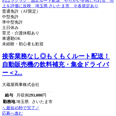
普通免許（AT限定）
中型免許
準中型免許
土日休み
育児・介護休暇あり
車通勤OK
未経験・初心者も歓迎
接客業務なし◎もくもくルート配送！
自動販売機の飲料補充・集金ドライバ
ー＜2...
大蔵屋商事株式会社
給与
月収例
293,000
円
勤務地
埼玉県 さいたま市
＼最短45秒で完了／
応募へ進む