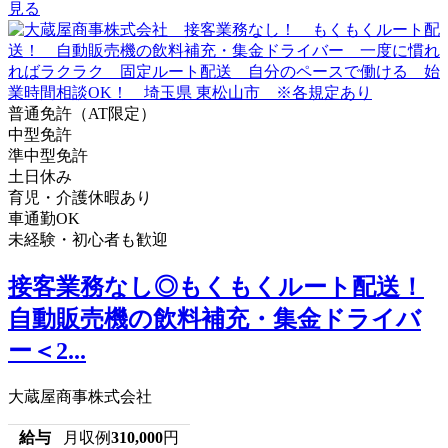
見る
普通免許（AT限定）
中型免許
準中型免許
土日休み
育児・介護休暇あり
車通勤OK
未経験・初心者も歓迎
接客業務なし◎もくもくルート配送！
自動販売機の飲料補充・集金ドライバ
ー＜2...
大蔵屋商事株式会社
給与
月収例
310,000
円