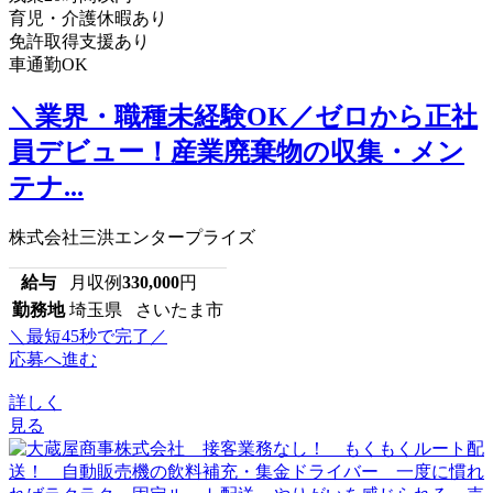
育児・介護休暇あり
免許取得支援あり
車通勤OK
＼業界・職種未経験OK／ゼロから正社
員デビュー！産業廃棄物の収集・メン
テナ...
株式会社三洪エンタープライズ
給与
月収例
330,000
円
勤務地
埼玉県 さいたま市
＼最短45秒で完了／
応募へ進む
詳しく
見る