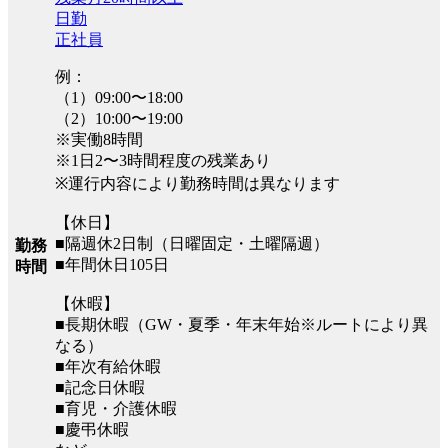
日勤
正社員
例：
（1）09:00〜18:00
（2）10:00〜19:00
※実働8時間
※1日2〜3時間程度の残業あり
※運行内容により勤務時間は異なります
【休日】
■隔週休2日制（日曜固定・土曜隔週）
勤務
■年間休日105日
時間
【休暇】
■長期休暇（GW・夏季・年末年始※ルートにより異
なる）
■年次有給休暇
■記念日休暇
■育児・介護休暇
■慶弔休暇