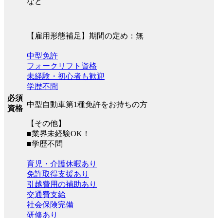
など
【雇用形態補足】期間の定め：無
中型免許
フォークリフト資格
未経験・初心者も歓迎
学歴不問
必須
中型自動車第1種免許をお持ちの方
資格
【その他】
■業界未経験OK！
■学歴不問
育児・介護休暇あり
免許取得支援あり
引越費用の補助あり
交通費支給
社会保険完備
研修あり