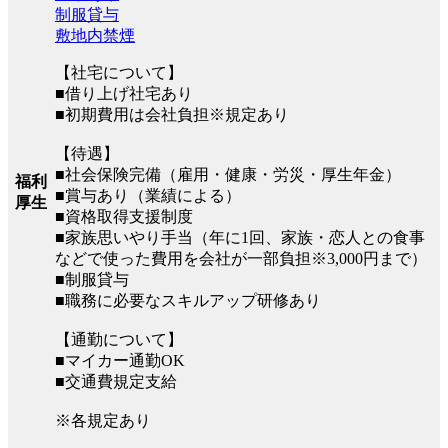
制服貸与
敷地内禁煙
【社宅について】
■借り上げ社宅あり
■初期費用は会社負担※規定あり
【待遇】
■社会保険完備（雇用・健康・労災・厚生年金）
福利
■賞与あり（業績による）
厚生
■資格取得支援制度
■家族思いやり手当（年に1回、家族・恋人との食事
などで使った費用を会社が一部負担※3,000円まで）
■制服貸与
■職務に必要なスキルアップ研修あり
【通勤について】
■マイカー通勤OK
■交通費規定支給
※各規定あり