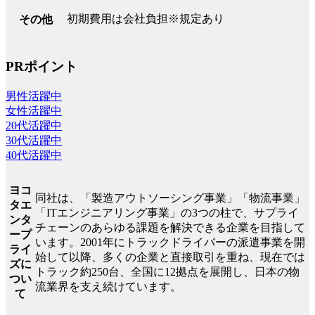
初期費用は会社負担※規定あり
その他
PRポイント
男性活躍中
女性活躍中
20代活躍中
30代活躍中
40代活躍中
ヨコ
同社は、「製造アウトソーシング事業」「物流事業」
タエ
「ITエンジニアリング事業」の3つの柱で、サプライ
ンタ
チェーンのあらゆる課題を解決できる企業を目指して
ープ
います。2001年にトラックドライバーの派遣事業を開
ライ
始して以降、多くの企業と直接取引を重ね、現在では
ズに
トラック約250台、全国に12拠点を展開し、日本の物
つい
流業界を支え続けています。
て