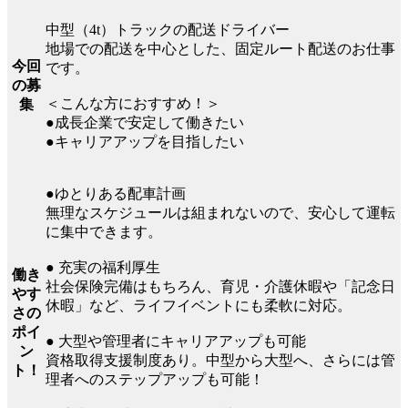
中型（4t）トラックの配送ドライバー
地場での配送を中心とした、固定ルート配送のお仕事
今回
です。
の募
＜こんな方におすすめ！＞
集
●成長企業で安定して働きたい
●キャリアアップを目指したい
●ゆとりある配車計画
無理なスケジュールは組まれないので、安心して運転
に集中できます。
● 充実の福利厚生
働き
社会保険完備はもちろん、育児・介護休暇や「記念日
やす
休暇」など、ライフイベントにも柔軟に対応。
さの
ポイ
● 大型や管理者にキャリアアップも可能
ン
資格取得支援制度あり。中型から大型へ、さらには管
ト！
理者へのステップアップも可能！