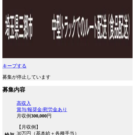
キープする
募集が停止しています
募集内容
高収入
賞与/報奨金/慰労金あり
月収例
300,000
円
【月収例】
30万円（基本給＋各種手当）
給与