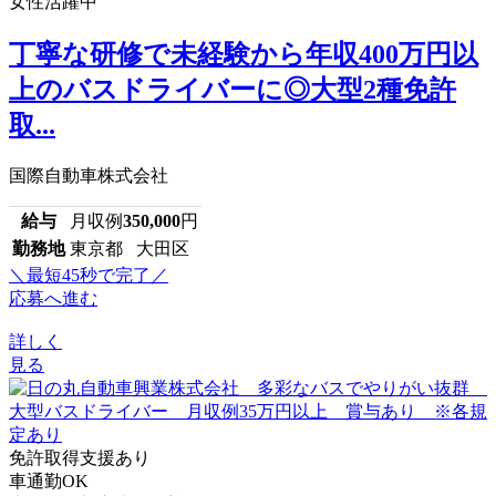
女性活躍中
丁寧な研修で未経験から年収400万円以
上のバスドライバーに◎大型2種免許
取...
国際自動車株式会社
給与
月収例
350,000
円
勤務地
東京都 大田区
＼最短45秒で完了／
応募へ進む
詳しく
見る
免許取得支援あり
車通勤OK