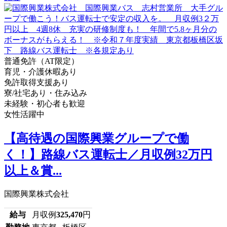
普通免許（AT限定）
育児・介護休暇あり
免許取得支援あり
寮/社宅あり・住み込み
未経験・初心者も歓迎
女性活躍中
【高待遇の国際興業グループで働
く！】路線バス運転士／月収例32万円
以上＆賞...
国際興業株式会社
給与
月収例
325,470
円