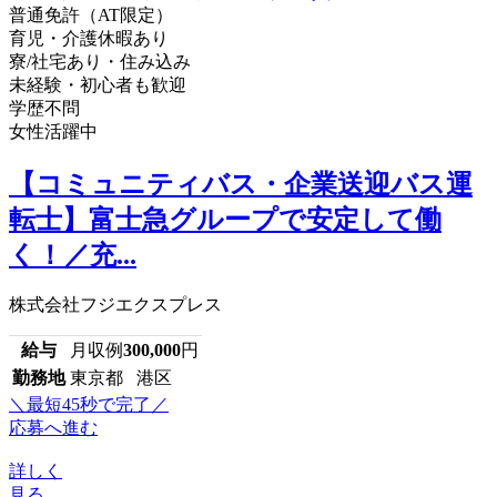
普通免許（AT限定）
育児・介護休暇あり
寮/社宅あり・住み込み
未経験・初心者も歓迎
学歴不問
女性活躍中
【コミュニティバス・企業送迎バス運
転士】富士急グループで安定して働
く！／充...
株式会社フジエクスプレス
給与
月収例
300,000
円
勤務地
東京都 港区
＼最短45秒で完了／
応募へ進む
詳しく
見る