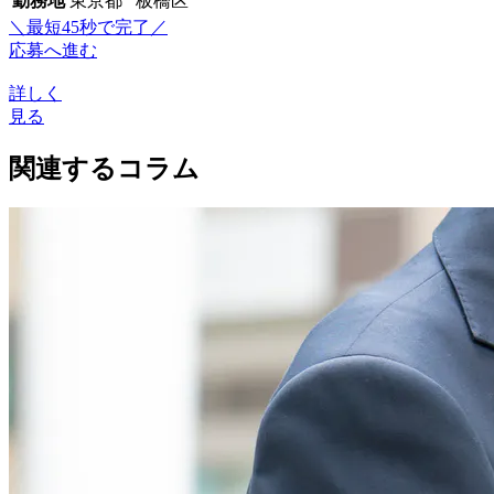
勤務地
東京都 板橋区
＼最短45秒で完了／
応募へ進む
詳しく
見る
関連するコラム