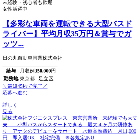
未経験・初心者も歓迎
女性活躍中
【多彩な車両を運転できる大型バスド
ライバー】平均月収35万円＆賞与でガ
ッツ...
日の丸自動車興業株式会社
給与
月収例
350,000
円
勤務地
東京都 足立区
＼最短45秒で完了／
応募へ進む
詳しく
見る