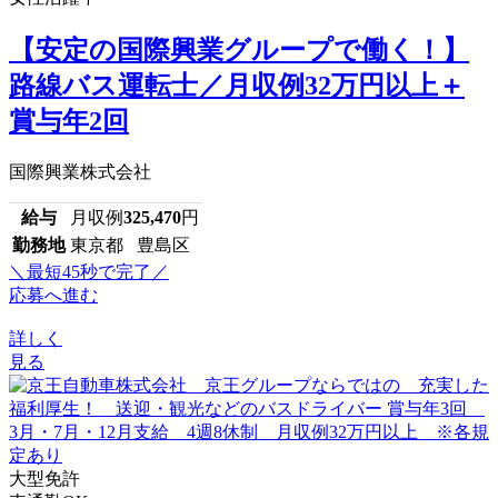
【安定の国際興業グループで働く！】
路線バス運転士／月収例32万円以上＋
賞与年2回
国際興業株式会社
給与
月収例
325,470
円
勤務地
東京都 豊島区
＼最短45秒で完了／
応募へ進む
詳しく
見る
大型免許