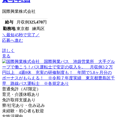
国際興業株式会社
給与
月収例
325,470
円
勤務地
東京都 練馬区
＼最短45秒で完了／
応募へ進む
詳しく
見る
普通免許（AT限定）
育児・介護休暇あり
免許取得支援あり
寮/社宅あり・住み込み
未経験・初心者も歓迎
女性活躍中