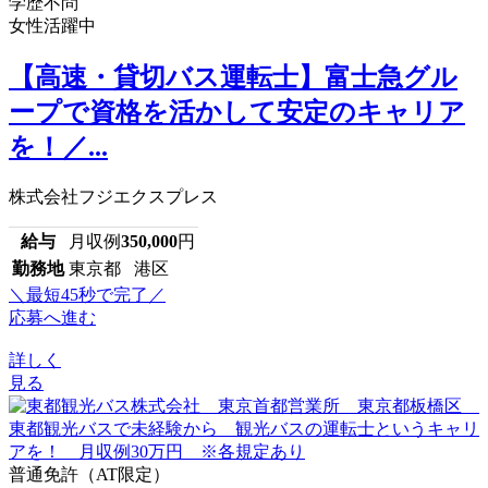
学歴不問
女性活躍中
【高速・貸切バス運転士】富士急グル
ープで資格を活かして安定のキャリア
を！／...
株式会社フジエクスプレス
給与
月収例
350,000
円
勤務地
東京都 港区
＼最短45秒で完了／
応募へ進む
詳しく
見る
普通免許（AT限定）