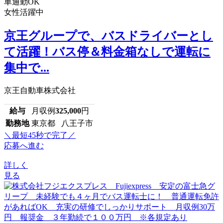
車通勤OK
女性活躍中
京王グループで、バスドライバーとし
て活躍！バス停＆料金箱なしで運転に
集中で...
京王自動車株式会社
給与
月収例
325,000
円
勤務地
東京都 八王子市
＼最短45秒で完了／
応募へ進む
詳しく
見る