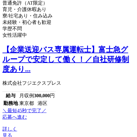
普通免許（AT限定）
育児・介護休暇あり
寮/社宅あり・住み込み
未経験・初心者も歓迎
学歴不問
女性活躍中
【企業送迎バス専属運転士】富士急グ
ループで安定して働く！／自社研修制
度あり...
株式会社フジエクスプレス
給与
月収例
300,000
円
勤務地
東京都 港区
＼最短45秒で完了／
応募へ進む
詳しく
見る