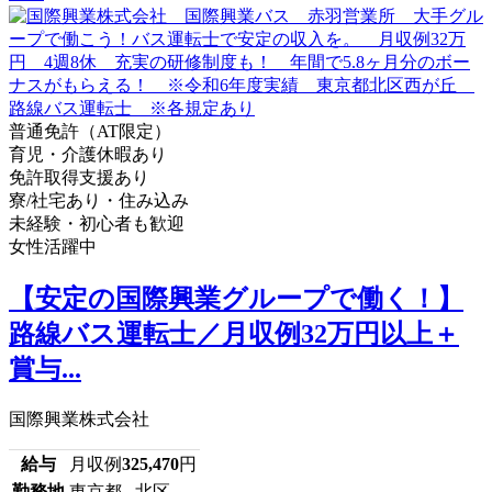
普通免許（AT限定）
育児・介護休暇あり
免許取得支援あり
寮/社宅あり・住み込み
未経験・初心者も歓迎
女性活躍中
【安定の国際興業グループで働く！】
路線バス運転士／月収例32万円以上＋
賞与...
国際興業株式会社
給与
月収例
325,470
円
勤務地
東京都 北区