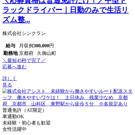
＼応募資格は普通免許だけ！／中型ト
ラックドライバー｜日勤のみで生活リ
ズム整...
株式会社シンクラン
給与
月収例
300,000
円
勤務地
京都府 久御山町
＼最短45秒で完了／
応募へ進む
詳しく
見る
普通免許（AT限定）
車通勤OK
未経験・初心者も歓迎
女性活躍中