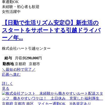
車通勤OK
未経験・初心者も歓迎
女性活躍中
【日勤で生活リズム安定◎】新生活の
スタートをサポートする引越ドライバ
ー／年...
株式会社ハート引越センター
給与
月収例
290,000
円
勤務地
京都府 京都市
＼最短45秒で完了／
応募へ進む
詳しく
見る