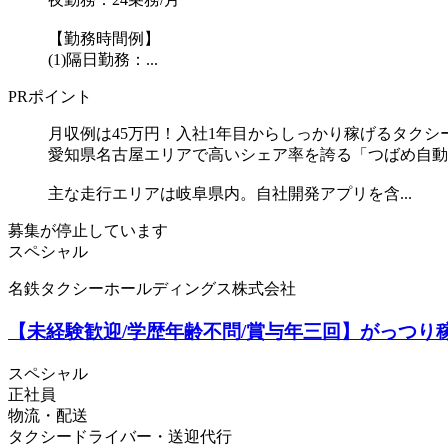
【勤務時間例】
(1)隔日勤務：...
PRポイント
月収例は45万円！入社1年目からしっかり稼げるタクシ
愛知県名古屋エリアで高いシェア率を誇る「つばめ自動
主な走行エリアは岐阜県内。自社開発アプリを含...
募集が停止しています
スペシャル
名鉄タクシーホールディングス株式会社
【未経験歓迎/学歴年齢不問/賞与年三回】がっつり
スペシャル
正社員
物流・配送
タクシードライバー・送迎代行