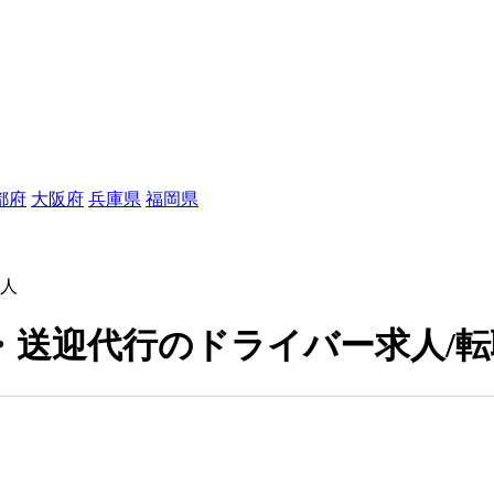
都府
大阪府
兵庫県
福岡県
人
送迎代行のドライバー求人/転