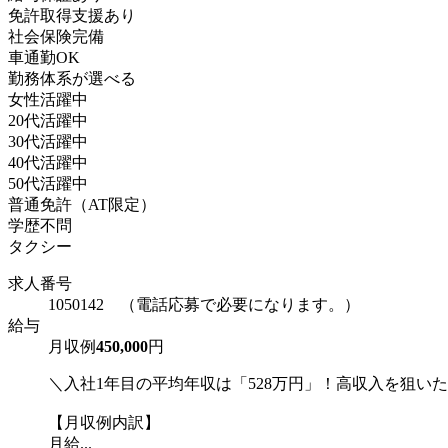
免許取得支援あり
社会保険完備
車通勤OK
勤務体系が選べる
女性活躍中
20代活躍中
30代活躍中
40代活躍中
50代活躍中
普通免許（AT限定）
学歴不問
タクシー
求人番号
1050142 （電話応募で必要になります。）
給与
月収例
450,000
円
＼入社1年目の平均年収は「528万円」！高収入を狙い
【月収例内訳】
月給...