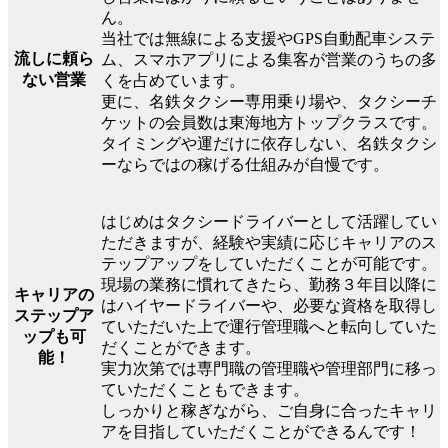
ん。
当社では無線による支援やGPS自動配車システ
流しに頼ら
ム、スマホアプリによる集客が営業のうちの多
ない営業
くを占めています。
更に、名鉄タクシー専用乗り場や、タクシーチ
ケットの会員数は東海地方トップクラスです。
タイミングや運だけに依存しない、名鉄タクシ
ーならではの稼げる仕組みが自慢です。
はじめはタクシードライバーとして活躍してい
ただきますが、経験や実績に応じキャリアのス
テップアップをしていただくことが可能です。
現場の業務に慣れてきたら、勤務３年目以降に
キャリアの
はハイヤードライバーや、必要な資格を取得し
ステップア
ていただいた上で運行管理職へと転向していた
ップも可
だくことができます。
能！
実力次第では専門職の管理職や管理部門に移っ
ていただくこともできます。
しっかりと稼ぎながら、ご自身に合ったキャリ
アを目指していただくことができるんです！