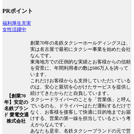
PRポイント
福利厚生充実
女性活躍中
創業70年の名鉄タクシーホールディングスは、
実は名古屋で最初にタクシー事業を始めた会社
なんです。
東海地方での圧倒的な実績とお客様からの信頼
を背景に、年間利用者の数は686万人を誇って
います。
これだけお客様からも支持していただいている
のは、安心と親切を心がけたサービスを提供し
続けてきたからだと自負しています。
【創業70
タクシードライバーのことを「営業係」と呼ん
年】安定の
でいるのも、ドライバーはただ運転するだけで
名鉄ブラン
なく、お客様を接客して快適に目的地までお届
ド 愛電交通
けする、営業の第一線を担当しているという考
株式会社
えからなんです。
あなたも是非、名鉄タクシーブランドの元で営