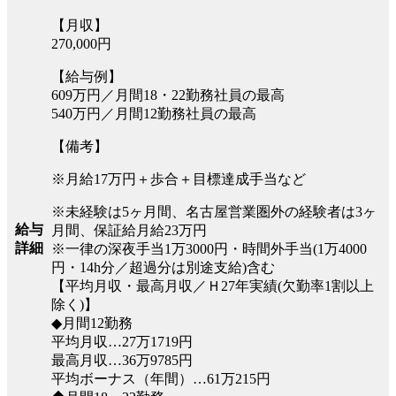
【月収】
270,000円
【給与例】
609万円／月間18・22勤務社員の最高
540万円／月間12勤務社員の最高
【備考】
※月給17万円＋歩合＋目標達成手当など
※未経験は5ヶ月間、名古屋営業圏外の経験者は3ヶ
給与
月間、保証給月給23万円
詳細
※一律の深夜手当1万3000円・時間外手当(1万4000
円・14h分／超過分は別途支給)含む
【平均月収・最高月収／Ｈ27年実績(欠勤率1割以上
除く)】
◆月間12勤務
平均月収…27万1719円
最高月収…36万9785円
平均ボーナス（年間）…61万215円