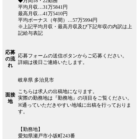
◆月間18・22勤務
平均月収…31万5841円
最高月収…41万5410円
平均ボーナス（年間）…57万5994円
※上記平均月収・最高月収及び下記年収の内訳は上
記給与表記
応募
応募フォームの送信ボタンからご応募ください。
の流
詳細は後日ご連絡いたします。
れ
岐阜県 多治見市
こちらは求人の出稿地になります。
面接
実際の勤務地は『勤務地』の項目をご覧ください。
地
※通っていただきやすい地域に出稿を行っておりま
す。
【勤務地】
愛知県瀬戸市小坂町243番