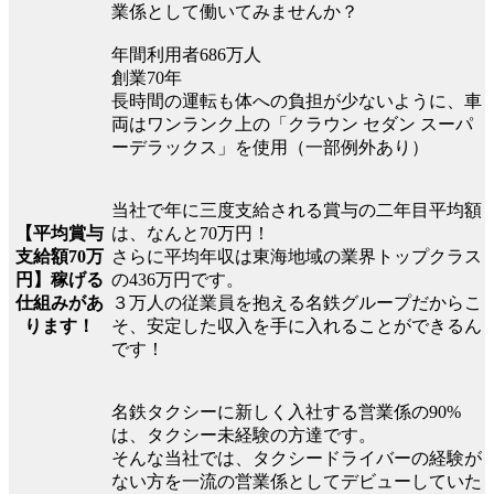
業係として働いてみませんか？
年間利用者686万人
創業70年
長時間の運転も体への負担が少ないように、車
両はワンランク上の「クラウン セダン スーパ
ーデラックス」を使用（一部例外あり）
当社で年に三度支給される賞与の二年目平均額
【平均賞与
は、なんと70万円！
支給額70万
さらに平均年収は東海地域の業界トップクラス
円】稼げる
の436万円です。
仕組みがあ
３万人の従業員を抱える名鉄グループだからこ
ります！
そ、安定した収入を手に入れることができるん
です！
名鉄タクシーに新しく入社する営業係の90%
は、タクシー未経験の方達です。
そんな当社では、タクシードライバーの経験が
ない方を一流の営業係としてデビューしていた