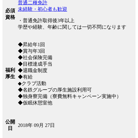
普通二種免許
未経験・初心者も歓迎
必須
資格
・普通免許取得後3年以上
学歴や経験、年齢に関しては一切不問になります
◆昇給年1回
◆賞与年3回
◆社会保険完備
◆目標達成手当
福利
◆退職金制度
厚生
◆有給
◆クラブ活動
◆名鉄グループの厚生施設利用可
◆独身寮完備（寮費無料キャンペーン実施中）
◆仮眠休憩室他
公開
2018年 09月 27日
日