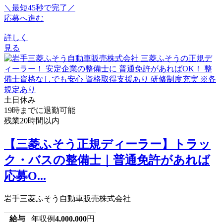
＼最短45秒で完了／
応募へ進む
詳しく
見る
土日休み
19時までに退勤可能
残業20時間以内
【三菱ふそう正規ディーラー】トラッ
ク・バスの整備士｜普通免許があれば
応募O...
岩手三菱ふそう自動車販売株式会社
給与
年収例
4,000,000
円