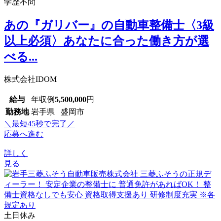
学歴不問
あの『ガリバー』の自動車整備士〈3級
以上必須〉あなたに合った働き方が選
べる...
株式会社IDOM
給与
年収例
5,500,000
円
勤務地
岩手県 盛岡市
＼最短45秒で完了／
応募へ進む
詳しく
見る
土日休み