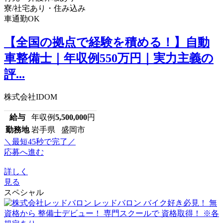
寮/社宅あり・住み込み
車通勤OK
【全国の拠点で経験を積める！】自動
車整備士｜年収例550万円｜実力主義の
評...
株式会社IDOM
給与
年収例
5,500,000
円
勤務地
岩手県 盛岡市
＼最短45秒で完了／
応募へ進む
詳しく
見る
スペシャル