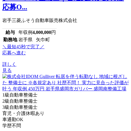
応募O...
岩手三菱ふそう自動車販売株式会社
給与
年収例
4,000,000
円
勤務地
岩手県 矢巾町
＼最短45秒で完了／
応募へ進む
詳しく
見る
1級自動車整備士
2級自動車整備士
3級自動車整備士
育児・介護休暇あり
車通勤OK
学歴不問