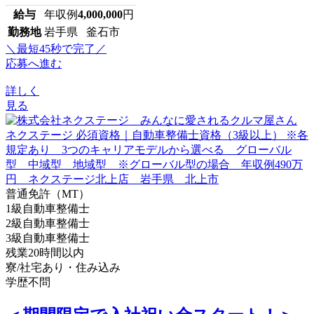
給与
年収例
4,000,000
円
勤務地
岩手県 釜石市
＼最短45秒で完了／
応募へ進む
詳しく
見る
普通免許（MT）
1級自動車整備士
2級自動車整備士
3級自動車整備士
残業20時間以内
寮/社宅あり・住み込み
学歴不問