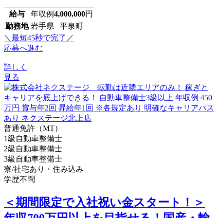
給与
年収例
4,000,000
円
勤務地
岩手県 平泉町
＼最短45秒で完了／
応募へ進む
詳しく
見る
普通免許（MT）
1級自動車整備士
2級自動車整備士
3級自動車整備士
寮/社宅あり・住み込み
学歴不問
＜期間限定で入社祝い金スタート！＞