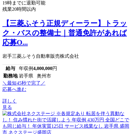
19時までに退勤可能
残業20時間以内
【三菱ふそう正規ディーラー】トラッ
ク・バスの整備士｜普通免許があれば
応募O...
岩手三菱ふそう自動車販売株式会社
給与
年収例
4,000,000
円
勤務地
岩手県 奥州市
＼最短45秒で完了／
応募へ進む
詳しく
見る