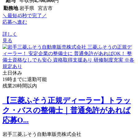
給与
年収例
4,700,000
円
勤務地
岩手県 宮古市
＼最短45秒で完了／
応募へ進む
詳しく
見る
土日休み
19時までに退勤可能
残業20時間以内
【三菱ふそう正規ディーラー】トラッ
ク・バスの整備士｜普通免許があれば
応募O...
岩手三菱ふそう自動車販売株式会社