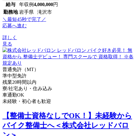
給与
年収例
4,000,000
円
勤務地
岩手県 滝沢市
＼最短45秒で完了／
応募へ進む
詳しく
見る
普通免許（MT）
準中型免許
残業20時間以内
寮/社宅あり・住み込み
車通勤OK
未経験・初心者も歓迎
【整備士資格なしでOK！】未経験から
バイク整備士へ＜株式会社レッドバロ
ン＞...