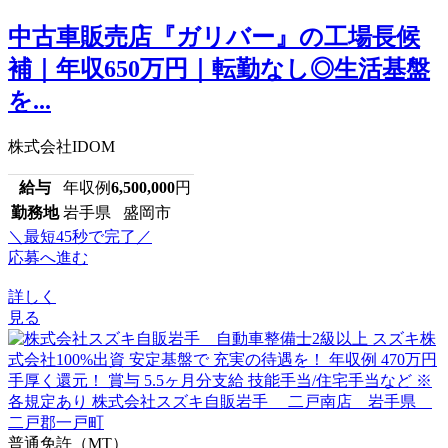
中古車販売店『ガリバー』の工場長候
補｜年収650万円｜転勤なし◎生活基盤
を...
株式会社IDOM
給与
年収例
6,500,000
円
勤務地
岩手県 盛岡市
＼最短45秒で完了／
応募へ進む
詳しく
見る
普通免許（MT）