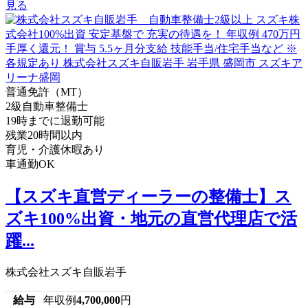
見る
普通免許（MT）
2級自動車整備士
19時までに退勤可能
残業20時間以内
育児・介護休暇あり
車通勤OK
【スズキ直営ディーラーの整備士】ス
ズキ100%出資・地元の直営代理店で活
躍...
株式会社スズキ自販岩手
給与
年収例
4,700,000
円