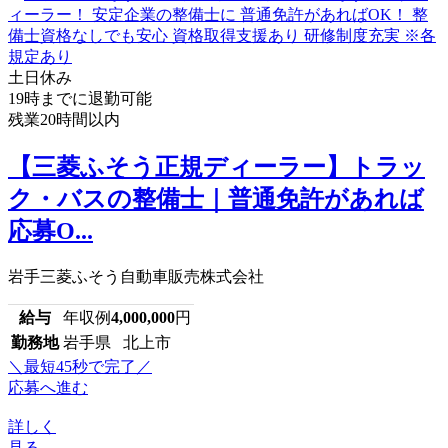
土日休み
19時までに退勤可能
残業20時間以内
【三菱ふそう正規ディーラー】トラッ
ク・バスの整備士｜普通免許があれば
応募O...
岩手三菱ふそう自動車販売株式会社
給与
年収例
4,000,000
円
勤務地
岩手県 北上市
＼最短45秒で完了／
応募へ進む
詳しく
見る