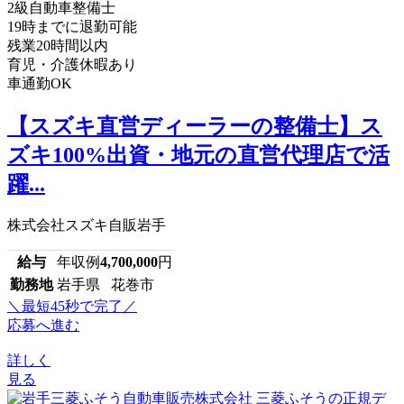
2級自動車整備士
19時までに退勤可能
残業20時間以内
育児・介護休暇あり
車通勤OK
【スズキ直営ディーラーの整備士】ス
ズキ100%出資・地元の直営代理店で活
躍...
株式会社スズキ自販岩手
給与
年収例
4,700,000
円
勤務地
岩手県 花巻市
＼最短45秒で完了／
応募へ進む
詳しく
見る