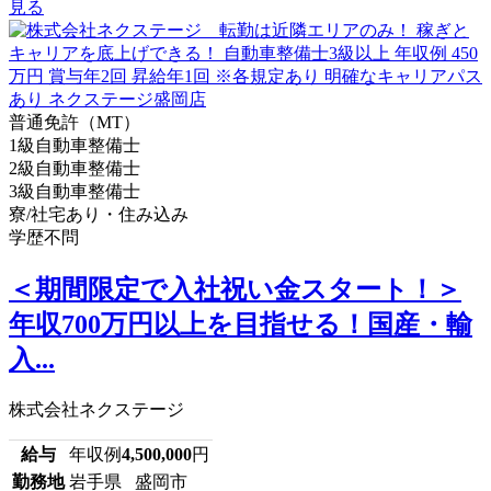
見る
普通免許（MT）
1級自動車整備士
2級自動車整備士
3級自動車整備士
寮/社宅あり・住み込み
学歴不問
＜期間限定で入社祝い金スタート！＞
年収700万円以上を目指せる！国産・輸
入...
株式会社ネクステージ
給与
年収例
4,500,000
円
勤務地
岩手県 盛岡市