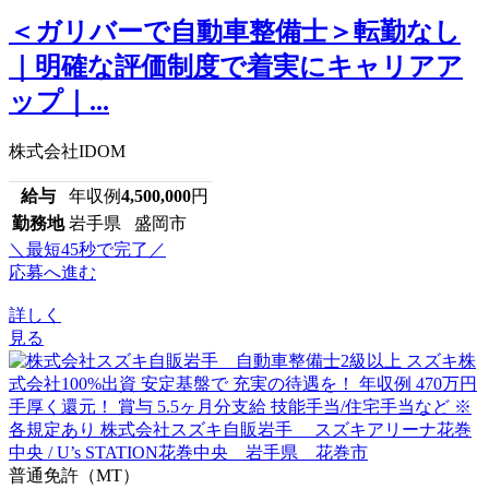
＜ガリバーで自動車整備士＞転勤なし
｜明確な評価制度で着実にキャリアア
ップ｜...
株式会社IDOM
給与
年収例
4,500,000
円
勤務地
岩手県 盛岡市
＼最短45秒で完了／
応募へ進む
詳しく
見る
普通免許（MT）