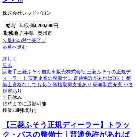
株式会社レッドバロン
給与
年収例
4,200,000
円
勤務地
岩手県 奥州市
＼最短45秒で完了／
応募へ進む
詳しく
見る
土日休み
19時までに退勤可能
残業20時間以内
【三菱ふそう正規ディーラー】トラッ
ク・バスの整備士｜普通免許があれば