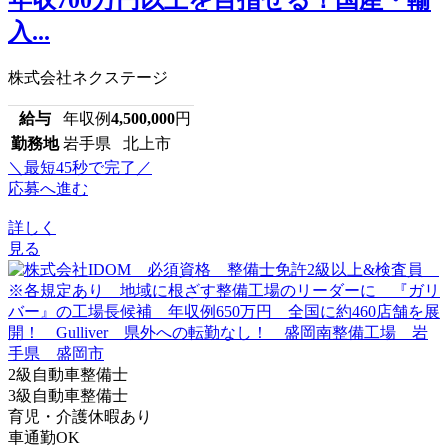
年収700万円以上を目指せる！国産・輸
入...
株式会社ネクステージ
給与
年収例
4,500,000
円
勤務地
岩手県 北上市
＼最短45秒で完了／
応募へ進む
詳しく
見る
2級自動車整備士
3級自動車整備士
育児・介護休暇あり
車通勤OK