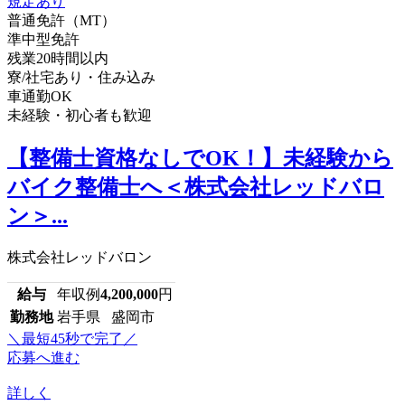
普通免許（MT）
準中型免許
残業20時間以内
寮/社宅あり・住み込み
車通勤OK
未経験・初心者も歓迎
【整備士資格なしでOK！】未経験から
バイク整備士へ＜株式会社レッドバロ
ン＞...
株式会社レッドバロン
給与
年収例
4,200,000
円
勤務地
岩手県 盛岡市
＼最短45秒で完了／
応募へ進む
詳しく