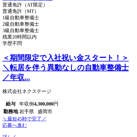
普通免許（AT限定）
普通免許（MT）
1級自動車整備士
2級自動車整備士
3級自動車整備士
残業20時間以内
学歴不問
＜期間限定で入社祝い金スタート！＞
＼転居を伴う異動なしの自動車整備士
／年収...
株式会社ネクステージ
給与
年収例
4,300,000
円
勤務地
岩手県 盛岡市
＼最短45秒で完了／
応募へ進む