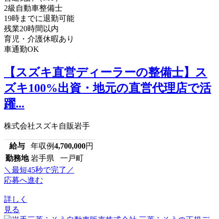
2級自動車整備士
19時までに退勤可能
残業20時間以内
育児・介護休暇あり
車通勤OK
【スズキ直営ディーラーの整備士】ス
ズキ100%出資・地元の直営代理店で活
躍...
株式会社スズキ自販岩手
給与
年収例
4,700,000
円
勤務地
岩手県 一戸町
＼最短45秒で完了／
応募へ進む
詳しく
見る