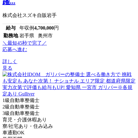
躍...
株式会社スズキ自販岩手
給与
年収例
4,700,000
円
勤務地
岩手県 奥州市
＼最短45秒で完了／
応募へ進む
詳しく
見る
1級自動車整備士
2級自動車整備士
3級自動車整備士
育児・介護休暇あり
寮/社宅あり・住み込み
車通勤OK