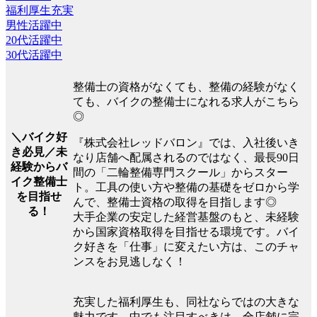
福利厚生充実
男性活躍中
20代活躍中
30代活躍中
整備士の資格がなくても、整備の経験がなく
ても、バイクの整備士になれる求人がこちら
◎
＼バイク好
『株式会社レッドバロン』では、入社後いき
き必見／未
なり店舗へ配属されるのではなく、最長90日
経験からバ
間の「二輪整備専門スクール」からスター
イク整備士
ト。工具の使い方や整備の基礎をゼロから学
を目指せ
んで、整備士資格の取得を目指します◎
る！
大手企業の安定した経営基盤のもと、未経験
から国家資格取得を目指せる環境です。バイ
ク好きを「仕事」に変えたい方は、このチャ
ンスをお見逃しなく！
充実した福利厚生も、同社ならではの大きな
魅力です。中でも注目すべきは、全店舗に完