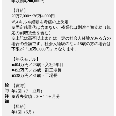
年収例
4,200,000
円
【月給】
20万7,000〜26万4,000円
※スキルや経験を考慮の上決定
※固定残業代は含まない、残業代は別途全額支給（規
定の割増賃金を含む）
※上記は高卒以上または一定の社会人経験がある方の
場合の金額です。社会人経験のない18歳の方の場合は
下限が「18万6,000円」となります。
【年収モデル】
■404万円／23歳・入社2年目
■452万円／26歳・副工場長
■538万円／31歳・工場長
給
【賞与】
与
年2回（7・12月）
詳
※過去実績：3〜4.4ヶ月分
細
【昇給】
年1回（5月）