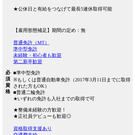
★公休日と有給をつなげて最長5連休取得可能
【雇用形態補足】期間の定め：無
普通免許（MT）
準中型免許
未経験・初心者も歓迎
第二新卒歓迎
必
■準中型免許
須
※もしくは普通自動車免許（2017年3月11日までに取得
資
された方もOK）
格
■普通二輪免許
★いずれの免許も入社までの取得で可
★整備未経験の方歓迎！
★正社員デビューも歓迎◎
資格取得支援あり
交通費支給