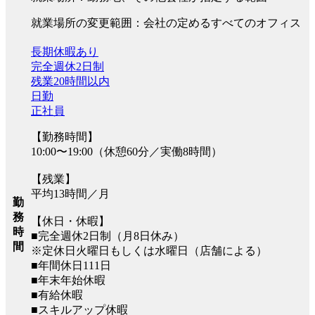
就業場所の変更範囲：会社の定めるすべてのオフィス
長期休暇あり
完全週休2日制
残業20時間以内
日勤
正社員
【勤務時間】
10:00〜19:00（休憩60分／実働8時間）
【残業】
平均13時間／月
勤
務
【休日・休暇】
時
■完全週休2日制（月8日休み）
間
※定休日火曜日もしくは水曜日（店舗による）
■年間休日111日
■年末年始休暇
■有給休暇
■スキルアップ休暇