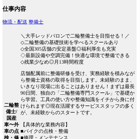
仕事内容
物流・配送
整備士
＼大手レッドバロンで二輪整備士を目指せる！／
◇二輪整備の基礎技術を学べるスクールあり
◇全国305店舗の安定基盤◎福利厚生も充実
◇最新設備や空調完備！快適な環境で整備できる
◇残業少なめ◎月13時間程度
店舗配属前に整備研修を受け、実務経験を積みなが
ら整備士資格の取得を目指します。未経験のまま、
いきなり現場に出ることはありません！まずは最長
90日間、独自の「二輪整備専門スクール」で基礎か
ら学習。工具の使い方や整備知識をイチから身に付
二輪整
けられます◎現在活躍するサービススタッフの多く
備士/
が、未経験からのスタートです。
国産
【具体的な業務内容】
車〜外
■バイクの点検・整備
車の点
■修理・メンテナンス
検・修