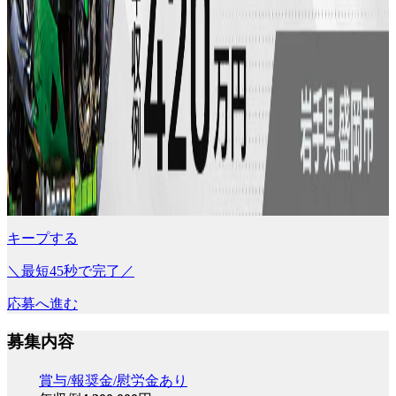
キープする
＼最短45秒で完了／
応募へ進む
募集内容
賞与/報奨金/慰労金あり