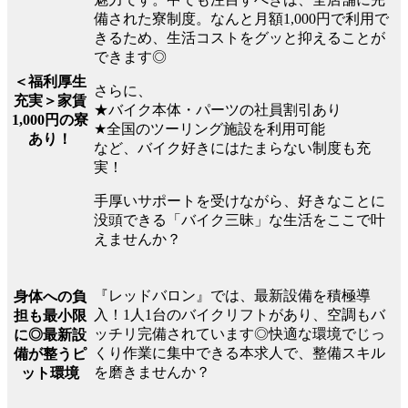
備された寮制度。なんと月額1,000円で利用で
きるため、生活コストをグッと抑えることが
できます◎
＜福利厚生
さらに、
充実＞家賃
★バイク本体・パーツの社員割引あり
1,000円の寮
★全国のツーリング施設を利用可能
あり！
など、バイク好きにはたまらない制度も充
実！
手厚いサポートを受けながら、好きなことに
没頭できる「バイク三昧」な生活をここで叶
えませんか？
『レッドバロン』では、最新設備を積極導
身体への負
入！1人1台のバイクリフトがあり、空調もバ
担も最小限
ッチリ完備されています◎快適な環境でじっ
に◎最新設
くり作業に集中できる本求人で、整備スキル
備が整うピ
を磨きませんか？
ット環境