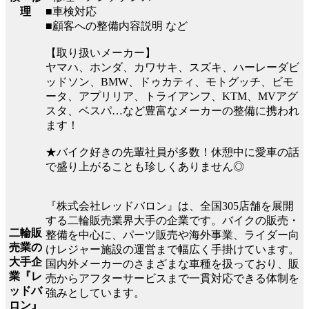
■車検対応
理
■顧客への整備内容説明 など
【取り扱いメーカー】
ヤマハ、ホンダ、カワサキ、スズキ、ハーレーダビ
ッドソン、BMW、ドゥカティ、モトグッチ、ビモ
ータ、アプリリア、トライアンフ、KTM、MVアグ
スタ、ベスパ…など豊富なメーカーの整備に携われ
ます！
★バイク好きの先輩社員が多数！休憩中に愛車の話
で盛り上がることも珍しくありません◎
『株式会社レッドバロン』は、全国305店舗を展開
する二輪販売業界大手の企業です。バイクの販売・
二輪販
整備を中心に、パーツ販売や海外事業、ライダー向
売業の
けレジャー施設の運営まで幅広く手掛けています。
大手企
国内外メーカーのさまざまな車種を扱っており、販
業『レ
売からアフターサービスまで一貫対応できる体制を
ッドバ
強みとしています。
ロン』