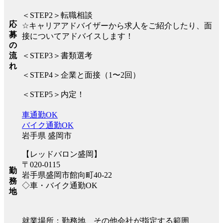
＜STEP2＞転職相談
応
☆キャリアアドバイザーから求人をご紹介したり、面
募
接についてアドバイスします！
の
流
＜STEP3＞書類選考
れ
＜STEP4＞企業と面接（1〜2回）
＜STEP5＞内定！
車通勤OK
バイク通勤OK
岩手県 盛岡市
【レッドバロン盛岡】
〒020-0115
勤
岩手県盛岡市館向町40-22
務
◇車・バイク通勤OK
地
就業場所：勤務地、その他会社が指定する範囲