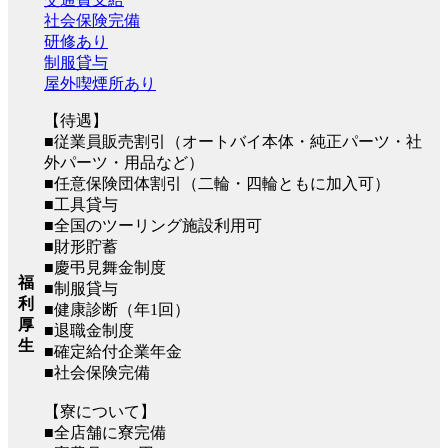
社会保険完備
研修あり
制服貸与
屋外喫煙所あり
【待遇】
■従業員販売割引（オートバイ本体・純正パーツ・社
外パーツ・用品など）
■任意保険団体割引（二輪・四輪ともに加入可）
■工具貸与
■全国のツーリング施設利用可
■財形貯蓄
■慶弔見舞金制度
福
■制服貸与
利
■健康診断（年1回）
厚
■退職金制度
生
■確定給付企業年金
■社会保険完備
【寮について】
■全店舗に寮完備