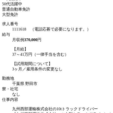
50代活躍中
普通自動車免許
大型免許
求人番号
1111618 （電話応募で必要になります。）
給与
月収例
370,000
円
【月給】
37～41万円（一律手当を含む）
【試用期間について】
3ヶ月／雇用条件の変更なし
勤務地
千葉県 野田市
寮・社宅
なし
仕事内容
九州西部運輸株式会社の10tトラックドライバー