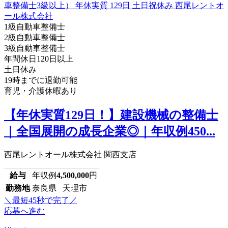
1級自動車整備士
2級自動車整備士
3級自動車整備士
年間休日120日以上
土日休み
19時までに退勤可能
育児・介護休暇あり
【年休実質129日！】建設機械の整備士
｜全国展開の成長企業◎｜年収例450...
西尾レントオール株式会社 関西支店
給与
年収例
4,500,000
円
勤務地
奈良県 天理市
＼最短45秒で完了／
応募へ進む