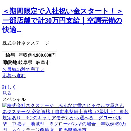
＜期間限定で入社祝い金スタート！＞
一部店舗で計30万円支給｜空調完備の
快適...
株式会社ネクステージ
給与
年収例
4,900,000
円
勤務地
岐阜県 岐阜市
＼最短45秒で完了／
応募へ進む
詳しく
見る
スペシャル