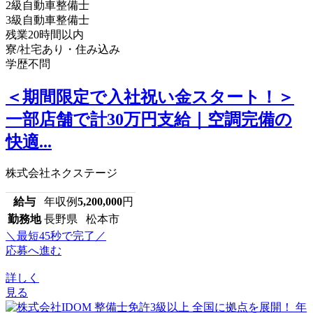
2級自動車整備士
3級自動車整備士
残業20時間以内
寮/社宅あり・住み込み
学歴不問
＜期間限定で入社祝い金スタート！＞
一部店舗で計30万円支給｜空調完備の
快適...
株式会社ネクステージ
給与
年収例
5,200,000
円
勤務地
長野県 松本市
＼最短45秒で完了／
応募へ進む
詳しく
見る