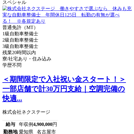
スペシャル
普通免許（MT）
1級自動車整備士
2級自動車整備士
3級自動車整備士
残業20時間以内
寮/社宅あり・住み込み
学歴不問
＜期間限定で入社祝い金スタート！＞
一部店舗で計30万円支給｜空調完備の
快適...
株式会社ネクステージ
給与
年収例
4,900,000
円
勤務地
愛知県 名古屋市