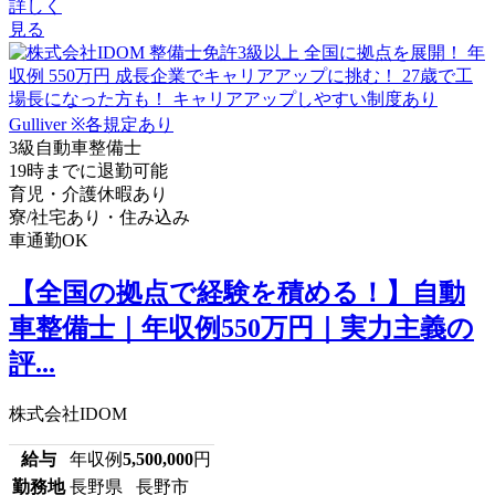
詳しく
見る
3級自動車整備士
19時までに退勤可能
育児・介護休暇あり
寮/社宅あり・住み込み
車通勤OK
【全国の拠点で経験を積める！】自動
車整備士｜年収例550万円｜実力主義の
評...
株式会社IDOM
給与
年収例
5,500,000
円
勤務地
長野県 長野市