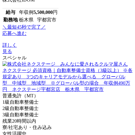
給与
年収例
5,500,000
円
勤務地
栃木県 宇都宮市
＼最短45秒で完了／
応募へ進む
詳しく
見る
スペシャル
普通免許（MT）
1級自動車整備士
2級自動車整備士
3級自動車整備士
残業20時間以内
寮/社宅あり・住み込み
女性活躍中