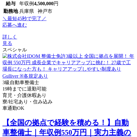
給与
年収例
4,500,000
円
勤務地
兵庫県 神戸市
＼最短45秒で完了／
応募へ進む
詳しく
見る
スペシャル
3級自動車整備士
19時までに退勤可能
育児・介護休暇あり
寮/社宅あり・住み込み
車通勤OK
【全国の拠点で経験を積める！】自動
車整備士｜年収例550万円｜実力主義の