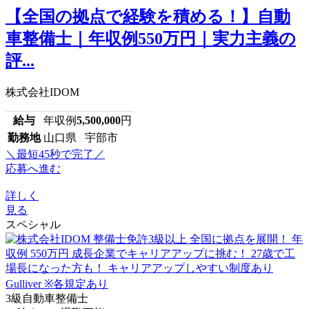
【全国の拠点で経験を積める！】自動
車整備士｜年収例550万円｜実力主義の
評...
株式会社IDOM
給与
年収例
5,500,000
円
勤務地
山口県 宇部市
＼最短45秒で完了／
応募へ進む
詳しく
見る
スペシャル
3級自動車整備士