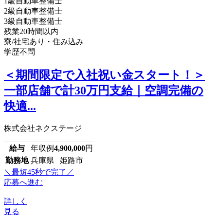
1級自動車整備士
2級自動車整備士
3級自動車整備士
残業20時間以内
寮/社宅あり・住み込み
学歴不問
＜期間限定で入社祝い金スタート！＞
一部店舗で計30万円支給｜空調完備の
快適...
株式会社ネクステージ
給与
年収例
4,900,000
円
勤務地
兵庫県 姫路市
＼最短45秒で完了／
応募へ進む
詳しく
見る