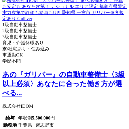
1級自動車整備士
2級自動車整備士
3級自動車整備士
育児・介護休暇あり
寮/社宅あり・住み込み
車通勤OK
学歴不問
あの『ガリバー』の自動車整備士〈3級
以上必須〉あなたに合った働き方が選
べる...
株式会社IDOM
給与
年収例
5,500,000
円
勤務地
千葉県 習志野市