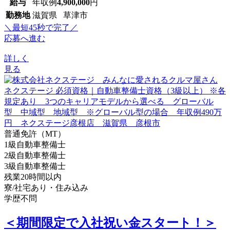
給与
年収例
4,900,000
円
勤務地
滋賀県 草津市
＼最短45秒で完了／
応募へ進む
詳しく
見る
普通免許（MT）
1級自動車整備士
2級自動車整備士
3級自動車整備士
残業20時間以内
寮/社宅あり・住み込み
学歴不問
＜期間限定で入社祝い金スタート！＞