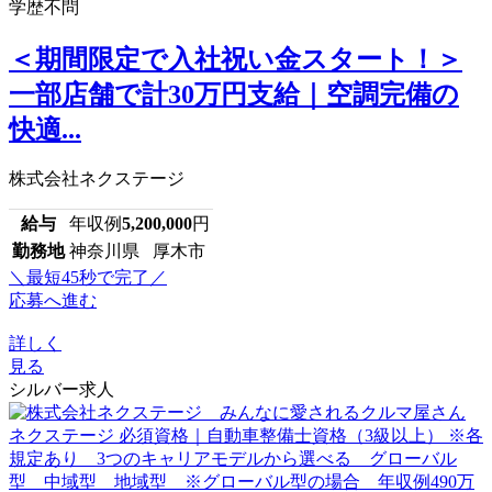
学歴不問
＜期間限定で入社祝い金スタート！＞
一部店舗で計30万円支給｜空調完備の
快適...
株式会社ネクステージ
給与
年収例
5,200,000
円
勤務地
神奈川県 厚木市
＼最短45秒で完了／
応募へ進む
詳しく
見る
シルバー求人