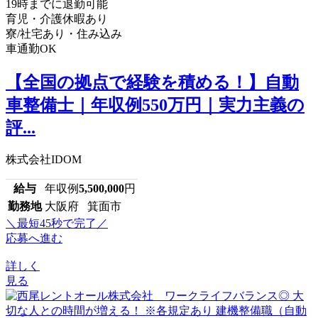
19時までに退勤可能
育児・介護休暇あり
寮/社宅あり・住み込み
車通勤OK
【全国の拠点で経験を積める！】自動
車整備士｜年収例550万円｜実力主義の
評...
株式会社IDOM
給与
年収例
5,500,000
円
勤務地
大阪府 箕面市
＼最短45秒で完了／
応募へ進む
詳しく
見る