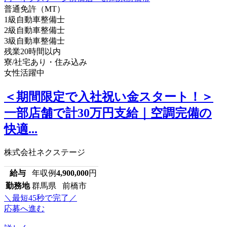
普通免許（MT）
1級自動車整備士
2級自動車整備士
3級自動車整備士
残業20時間以内
寮/社宅あり・住み込み
女性活躍中
＜期間限定で入社祝い金スタート！＞
一部店舗で計30万円支給｜空調完備の
快適...
株式会社ネクステージ
給与
年収例
4,900,000
円
勤務地
群馬県 前橋市
＼最短45秒で完了／
応募へ進む