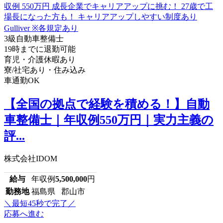
3級自動車整備士
19時までに退勤可能
育児・介護休暇あり
寮/社宅あり・住み込み
車通勤OK
【全国の拠点で経験を積める！】自動
車整備士｜年収例550万円｜実力主義の
評...
株式会社IDOM
給与
年収例
5,500,000
円
勤務地
福島県 郡山市
＼最短45秒で完了／
応募へ進む