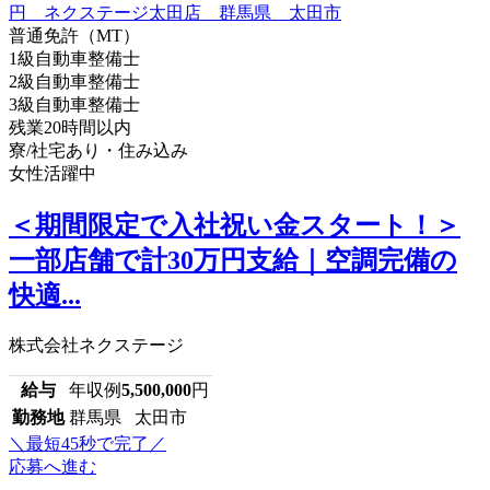
普通免許（MT）
1級自動車整備士
2級自動車整備士
3級自動車整備士
残業20時間以内
寮/社宅あり・住み込み
女性活躍中
＜期間限定で入社祝い金スタート！＞
一部店舗で計30万円支給｜空調完備の
快適...
株式会社ネクステージ
給与
年収例
5,500,000
円
勤務地
群馬県 太田市
＼最短45秒で完了／
応募へ進む