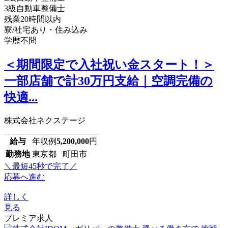
3級自動車整備士
残業20時間以内
寮/社宅あり・住み込み
学歴不問
＜期間限定で入社祝い金スタート！＞
一部店舗で計30万円支給｜空調完備の
快適...
株式会社ネクステージ
給与
年収例
5,200,000
円
勤務地
東京都 町田市
＼最短45秒で完了／
応募へ進む
詳しく
見る
プレミア求人