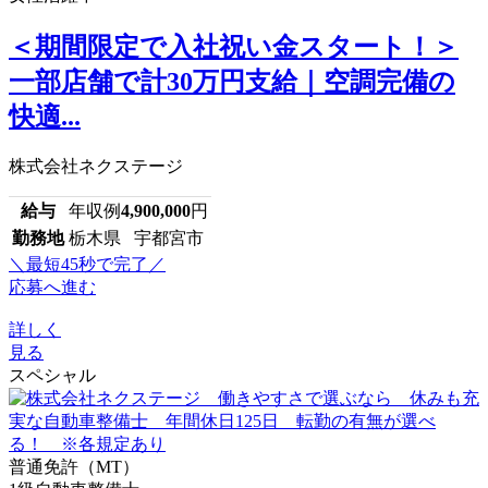
＜期間限定で入社祝い金スタート！＞
一部店舗で計30万円支給｜空調完備の
快適...
株式会社ネクステージ
給与
年収例
4,900,000
円
勤務地
栃木県 宇都宮市
＼最短45秒で完了／
応募へ進む
詳しく
見る
スペシャル
普通免許（MT）