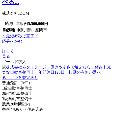
べる...
株式会社IDOM
給与
年収例
5,500,000
円
勤務地
神奈川県 座間市
＼最短45秒で完了／
応募へ進む
詳しく
見る
ゴールド求人
普通免許（MT）
1級自動車整備士
2級自動車整備士
3級自動車整備士
残業20時間以内
寮/社宅あり・住み込み