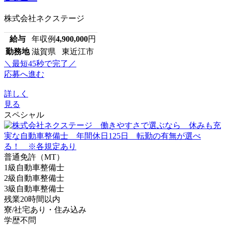
株式会社ネクステージ
給与
年収例
4,900,000
円
勤務地
滋賀県 東近江市
＼最短45秒で完了／
応募へ進む
詳しく
見る
スペシャル
普通免許（MT）
1級自動車整備士
2級自動車整備士
3級自動車整備士
残業20時間以内
寮/社宅あり・住み込み
学歴不問