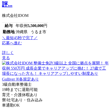
評...
株式会社IDOM
給与
年収例
5,500,000
円
勤務地
沖縄県 うるま市
＼最短45秒で完了／
応募へ進む
詳しく
見る
3級自動車整備士
19時までに退勤可能
育児・介護休暇あり
寮/社宅あり・住み込み
車通勤OK