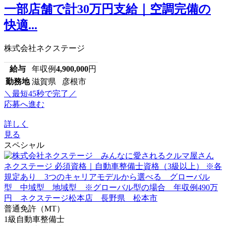
一部店舗で計30万円支給｜空調完備の
快適...
株式会社ネクステージ
給与
年収例
4,900,000
円
勤務地
滋賀県 彦根市
＼最短45秒で完了／
応募へ進む
詳しく
見る
スペシャル
普通免許（MT）
1級自動車整備士