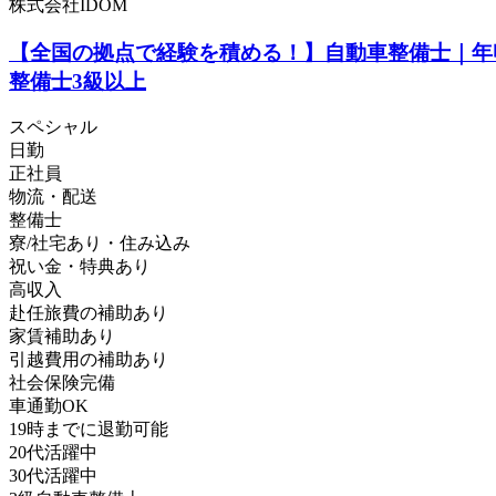
株式会社IDOM
【全国の拠点で経験を積める！】自動車整備士｜年
整備士3級以上
スペシャル
日勤
正社員
物流・配送
整備士
寮/社宅あり・住み込み
祝い金・特典あり
高収入
赴任旅費の補助あり
家賃補助あり
引越費用の補助あり
社会保険完備
車通勤OK
19時までに退勤可能
20代活躍中
30代活躍中