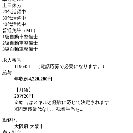
土日休み
20代活躍中
30代活躍中
40代活躍中
普通免許（MT）
1級自動車整備士
2級自動車整備士
3級自動車整備士
求人番号
1196451 （電話応募で必要になります。）
給与
年収例
4,220,280
円
【月給】
28万20円
※給与はスキルと経験に応じて決定されます
※固定残業代なし、残業手当を...
勤務地
大阪府 大阪市
寮・社宅