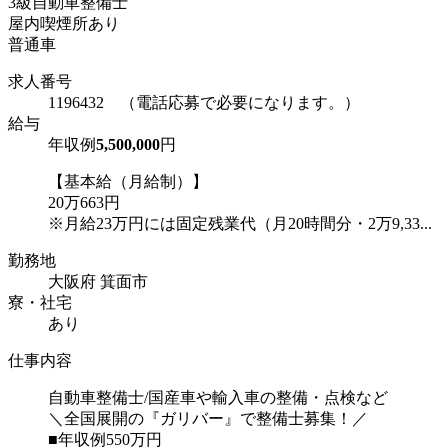
3級自動車整備士
屋内喫煙所あり
普通車
求人番号
1196432 （電話応募で必要になります。）
給与
年収例
5,500,000
円
【基本給（月給制）】
20万663円
※月給23万円には固定残業代（月20時間分・2万9,33...
勤務地
大阪府 箕面市
寮・社宅
あり
仕事内容
自動車整備士/国産車や輸入車の整備・点検など
＼全国展開の『ガリバー』で整備士募集！／
■年収例550万円