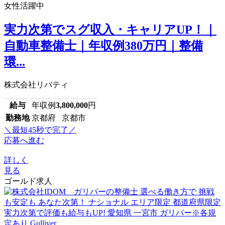
女性活躍中
実力次第でスグ収入・キャリアUP！｜
自動車整備士｜年収例380万円｜整備
環...
株式会社リバティ
給与
年収例
3,800,000
円
勤務地
京都府 京都市
＼最短45秒で完了／
応募へ進む
詳しく
見る
ゴールド求人