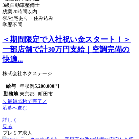
3級自動車整備士
残業20時間以内
寮/社宅あり・住み込み
学歴不問
＜期間限定で入社祝い金スタート！＞
一部店舗で計30万円支給｜空調完備の
快適...
株式会社ネクステージ
給与
年収例
5,200,000
円
勤務地
東京都 町田市
＼最短45秒で完了／
応募へ進む
詳しく
見る
プレミア求人