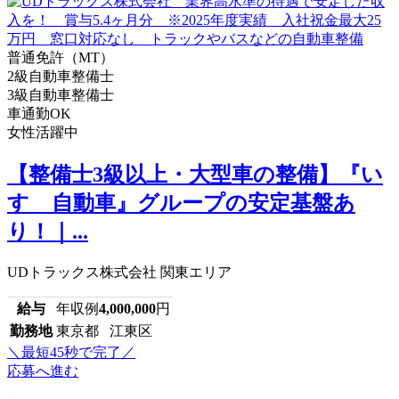
普通免許（MT）
2級自動車整備士
3級自動車整備士
車通勤OK
女性活躍中
【整備士3級以上・大型車の整備】『い
すゞ自動車』グループの安定基盤あ
り！｜...
UDトラックス株式会社 関東エリア
給与
年収例
4,000,000
円
勤務地
東京都 江東区
＼最短45秒で完了／
応募へ進む