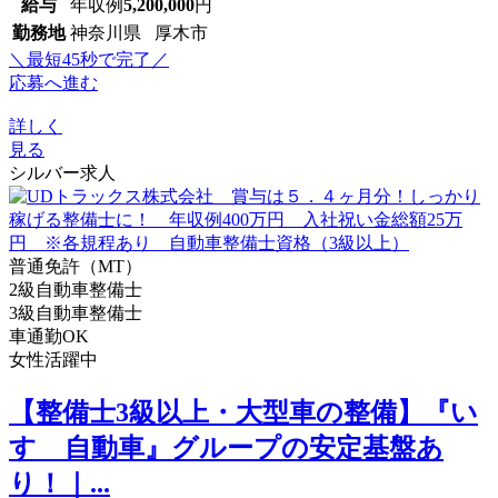
給与
年収例
5,200,000
円
勤務地
神奈川県 厚木市
＼最短45秒で完了／
応募へ進む
詳しく
見る
シルバー求人
普通免許（MT）
2級自動車整備士
3級自動車整備士
車通勤OK
女性活躍中
【整備士3級以上・大型車の整備】『い
すゞ自動車』グループの安定基盤あ
り！｜...