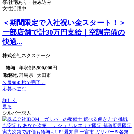
寮/社宅あり・住み込み
女性活躍中
＜期間限定で入社祝い金スタート！＞
一部店舗で計30万円支給｜空調完備の
快適...
株式会社ネクステージ
給与
年収例
5,500,000
円
勤務地
群馬県 太田市
＼最短45秒で完了／
応募へ進む
詳しく
見る
シルバー求人