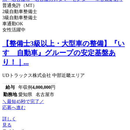
普通免許（MT）
2級自動車整備士
3級自動車整備士
車通勤OK
女性活躍中
【整備士3級以上・大型車の整備】『い
すゞ自動車』グループの安定基盤あ
り！｜...
UDトラックス株式会社 中部近畿エリア
給与
年収例
4,000,000
円
勤務地
愛知県 名古屋市
＼最短45秒で完了／
応募へ進む
詳しく
見る