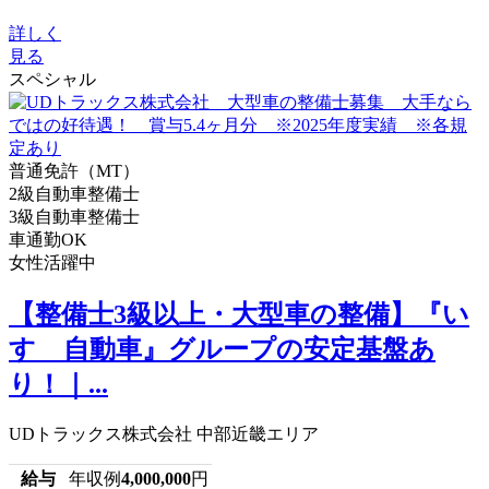
詳しく
見る
スペシャル
普通免許（MT）
2級自動車整備士
3級自動車整備士
車通勤OK
女性活躍中
【整備士3級以上・大型車の整備】『い
すゞ自動車』グループの安定基盤あ
り！｜...
UDトラックス株式会社 中部近畿エリア
給与
年収例
4,000,000
円