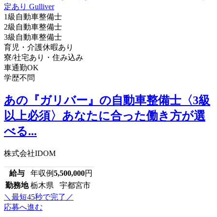
1級自動車整備士
2級自動車整備士
3級自動車整備士
育児・介護休暇あり
寮/社宅あり・住み込み
車通勤OK
学歴不問
あの『ガリバー』の自動車整備士〈3級
以上必須〉あなたに合った働き方が選
べる...
株式会社IDOM
給与
年収例
5,500,000
円
勤務地
栃木県 宇都宮市
＼最短45秒で完了／
応募へ進む