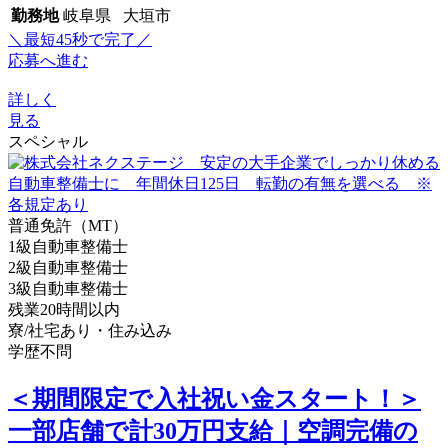
勤務地
岐阜県 大垣市
＼最短45秒で完了／
応募へ進む
詳しく
見る
スペシャル
普通免許（MT）
1級自動車整備士
2級自動車整備士
3級自動車整備士
残業20時間以内
寮/社宅あり・住み込み
学歴不問
＜期間限定で入社祝い金スタート！＞
一部店舗で計30万円支給｜空調完備の