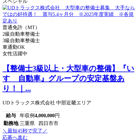
スペシャル
普通免許（MT）
2級自動車整備士
3級自動車整備士
車通勤OK
女性活躍中
【整備士3級以上・大型車の整備】『い
すゞ自動車』グループの安定基盤あ
り！｜...
UDトラックス株式会社 中部近畿エリア
給与
年収例
4,000,000
円
勤務地
三重県 四日市市
＼最短45秒で完了／
応募へ進む