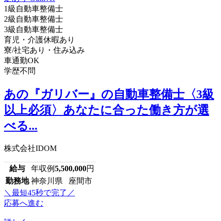
1級自動車整備士
2級自動車整備士
3級自動車整備士
育児・介護休暇あり
寮/社宅あり・住み込み
車通勤OK
学歴不問
あの『ガリバー』の自動車整備士〈3級
以上必須〉あなたに合った働き方が選
べる...
株式会社IDOM
給与
年収例
5,500,000
円
勤務地
神奈川県 座間市
＼最短45秒で完了／
応募へ進む