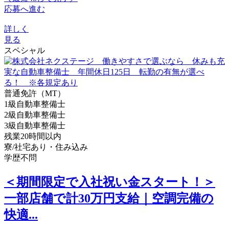
応募へ進む
詳しく
見る
スペシャル
普通免許（MT）
1級自動車整備士
2級自動車整備士
3級自動車整備士
残業20時間以内
寮/社宅あり・住み込み
学歴不問
＜期間限定で入社祝い金スタート！＞
一部店舗で計30万円支給｜空調完備の
快適...