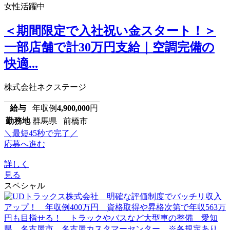
女性活躍中
＜期間限定で入社祝い金スタート！＞
一部店舗で計30万円支給｜空調完備の
快適...
株式会社ネクステージ
給与
年収例
4,900,000
円
勤務地
群馬県 前橋市
＼最短45秒で完了／
応募へ進む
詳しく
見る
スペシャル