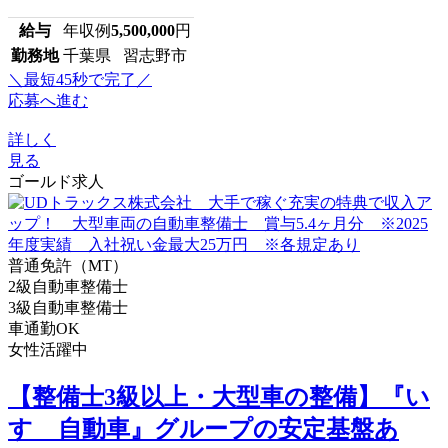
給与
年収例
5,500,000
円
勤務地
千葉県 習志野市
＼最短45秒で完了／
応募へ進む
詳しく
見る
ゴールド求人
普通免許（MT）
2級自動車整備士
3級自動車整備士
車通勤OK
女性活躍中
【整備士3級以上・大型車の整備】『い
すゞ自動車』グループの安定基盤あ