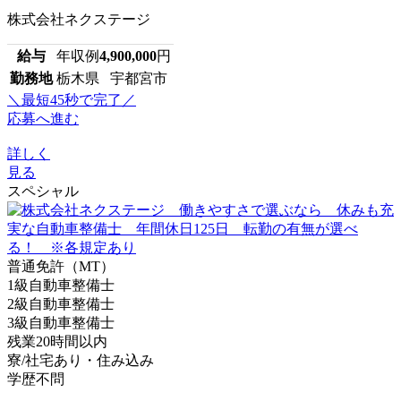
株式会社ネクステージ
給与
年収例
4,900,000
円
勤務地
栃木県 宇都宮市
＼最短45秒で完了／
応募へ進む
詳しく
見る
スペシャル
普通免許（MT）
1級自動車整備士
2級自動車整備士
3級自動車整備士
残業20時間以内
寮/社宅あり・住み込み
学歴不問