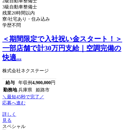
2級自動車整備士
3級自動車整備士
残業20時間以内
寮/社宅あり・住み込み
学歴不問
＜期間限定で入社祝い金スタート！＞
一部店舗で計30万円支給｜空調完備の
快適...
株式会社ネクステージ
給与
年収例
4,900,000
円
勤務地
兵庫県 姫路市
＼最短45秒で完了／
応募へ進む
詳しく
見る
スペシャル