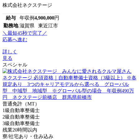
株式会社ネクステージ
給与
年収例
4,900,000
円
勤務地
滋賀県 東近江市
＼最短45秒で完了／
応募へ進む
詳しく
見る
スペシャル
普通免許（MT）
1級自動車整備士
2級自動車整備士
3級自動車整備士
残業20時間以内
寮/社宅あり・住み込み