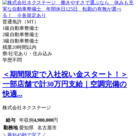
普通免許（MT）
1級自動車整備士
2級自動車整備士
3級自動車整備士
残業20時間以内
寮/社宅あり・住み込み
学歴不問
＜期間限定で入社祝い金スタート！＞
一部店舗で計30万円支給｜空調完備の
快適...
株式会社ネクステージ
給与
年収例
4,900,000
円
勤務地
愛知県 名古屋市
＼最短45秒で完了／