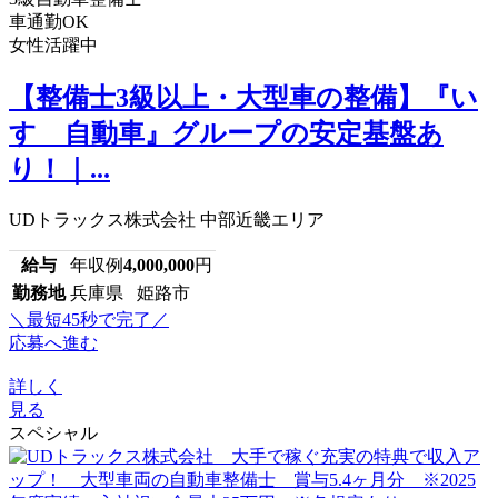
車通勤OK
女性活躍中
【整備士3級以上・大型車の整備】『い
すゞ自動車』グループの安定基盤あ
り！｜...
UDトラックス株式会社 中部近畿エリア
給与
年収例
4,000,000
円
勤務地
兵庫県 姫路市
＼最短45秒で完了／
応募へ進む
詳しく
見る
スペシャル