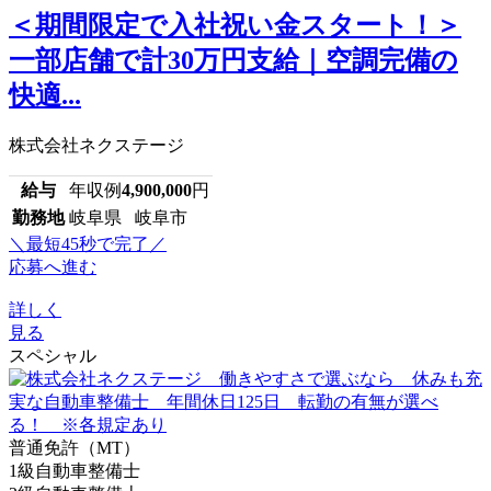
＜期間限定で入社祝い金スタート！＞
一部店舗で計30万円支給｜空調完備の
快適...
株式会社ネクステージ
給与
年収例
4,900,000
円
勤務地
岐阜県 岐阜市
＼最短45秒で完了／
応募へ進む
詳しく
見る
スペシャル
普通免許（MT）
1級自動車整備士