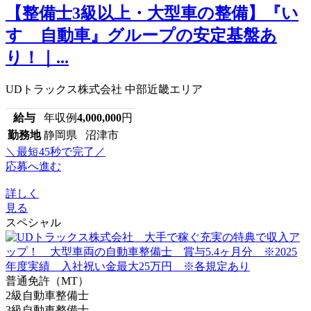
【整備士3級以上・大型車の整備】『い
すゞ自動車』グループの安定基盤あ
り！｜...
UDトラックス株式会社 中部近畿エリア
給与
年収例
4,000,000
円
勤務地
静岡県 沼津市
＼最短45秒で完了／
応募へ進む
詳しく
見る
スペシャル
普通免許（MT）
2級自動車整備士
3級自動車整備士