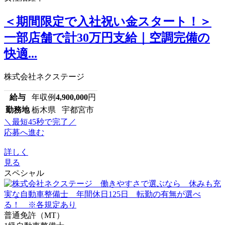
＜期間限定で入社祝い金スタート！＞
一部店舗で計30万円支給｜空調完備の
快適...
株式会社ネクステージ
給与
年収例
4,900,000
円
勤務地
栃木県 宇都宮市
＼最短45秒で完了／
応募へ進む
詳しく
見る
スペシャル
普通免許（MT）