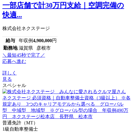
一部店舗で計30万円支給｜空調完備の
快適...
株式会社ネクステージ
給与
年収例
4,900,000
円
勤務地
滋賀県 彦根市
＼最短45秒で完了／
応募へ進む
詳しく
見る
スペシャル
普通免許（MT）
1級自動車整備士