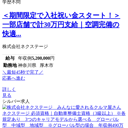
学歴不問
＜期間限定で入社祝い金スタート！＞
一部店舗で計30万円支給｜空調完備の
快適...
株式会社ネクステージ
給与
年収例
5,200,000
円
勤務地
神奈川県 厚木市
＼最短45秒で完了／
応募へ進む
詳しく
見る
シルバー求人