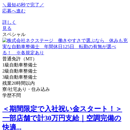
＼最短45秒で完了／
応募へ進む
詳しく
見る
スペシャル
普通免許（MT）
1級自動車整備士
2級自動車整備士
3級自動車整備士
残業20時間以内
寮/社宅あり・住み込み
学歴不問
＜期間限定で入社祝い金スタート！＞
一部店舗で計30万円支給｜空調完備の
快適...