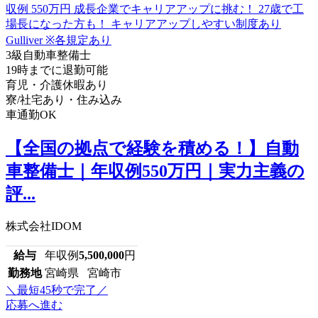
3級自動車整備士
19時までに退勤可能
育児・介護休暇あり
寮/社宅あり・住み込み
車通勤OK
【全国の拠点で経験を積める！】自動
車整備士｜年収例550万円｜実力主義の
評...
株式会社IDOM
給与
年収例
5,500,000
円
勤務地
宮崎県 宮崎市
＼最短45秒で完了／
応募へ進む