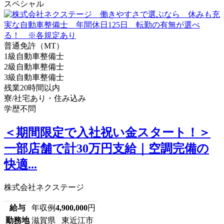
スペシャル
普通免許（MT）
1級自動車整備士
2級自動車整備士
3級自動車整備士
残業20時間以内
寮/社宅あり・住み込み
学歴不問
＜期間限定で入社祝い金スタート！＞
一部店舗で計30万円支給｜空調完備の
快適...
株式会社ネクステージ
給与
年収例
4,900,000
円
勤務地
滋賀県 東近江市