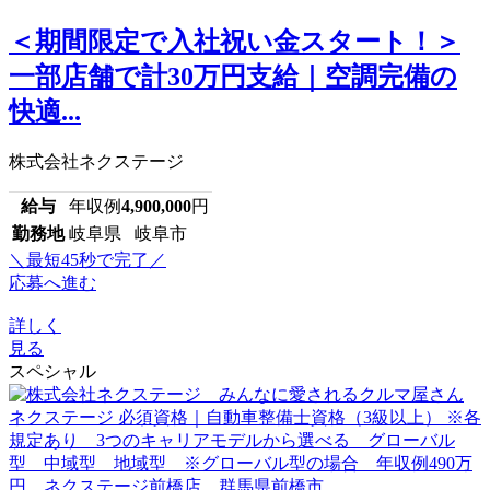
＜期間限定で入社祝い金スタート！＞
一部店舗で計30万円支給｜空調完備の
快適...
株式会社ネクステージ
給与
年収例
4,900,000
円
勤務地
岐阜県 岐阜市
＼最短45秒で完了／
応募へ進む
詳しく
見る
スペシャル