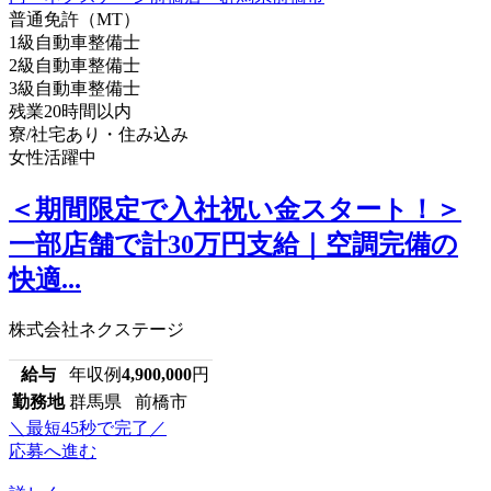
普通免許（MT）
1級自動車整備士
2級自動車整備士
3級自動車整備士
残業20時間以内
寮/社宅あり・住み込み
女性活躍中
＜期間限定で入社祝い金スタート！＞
一部店舗で計30万円支給｜空調完備の
快適...
株式会社ネクステージ
給与
年収例
4,900,000
円
勤務地
群馬県 前橋市
＼最短45秒で完了／
応募へ進む