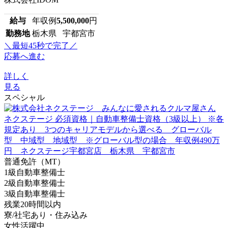
給与
年収例
5,500,000
円
勤務地
栃木県 宇都宮市
＼最短45秒で完了／
応募へ進む
詳しく
見る
スペシャル
普通免許（MT）
1級自動車整備士
2級自動車整備士
3級自動車整備士
残業20時間以内
寮/社宅あり・住み込み
女性活躍中