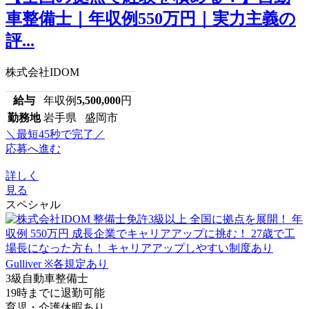
車整備士｜年収例550万円｜実力主義の
評...
株式会社IDOM
給与
年収例
5,500,000
円
勤務地
岩手県 盛岡市
＼最短45秒で完了／
応募へ進む
詳しく
見る
スペシャル
3級自動車整備士
19時までに退勤可能
育児・介護休暇あり