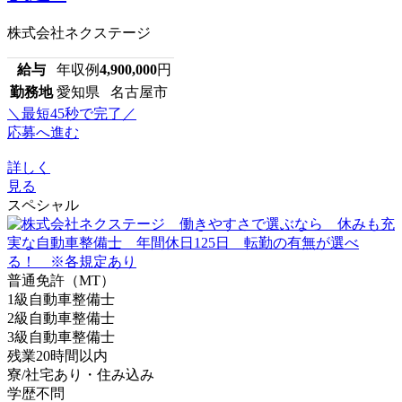
株式会社ネクステージ
給与
年収例
4,900,000
円
勤務地
愛知県 名古屋市
＼最短45秒で完了／
応募へ進む
詳しく
見る
スペシャル
普通免許（MT）
1級自動車整備士
2級自動車整備士
3級自動車整備士
残業20時間以内
寮/社宅あり・住み込み
学歴不問