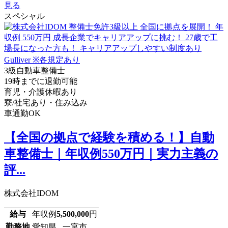
見る
スペシャル
3級自動車整備士
19時までに退勤可能
育児・介護休暇あり
寮/社宅あり・住み込み
車通勤OK
【全国の拠点で経験を積める！】自動
車整備士｜年収例550万円｜実力主義の
評...
株式会社IDOM
給与
年収例
5,500,000
円
勤務地
愛知県 一宮市