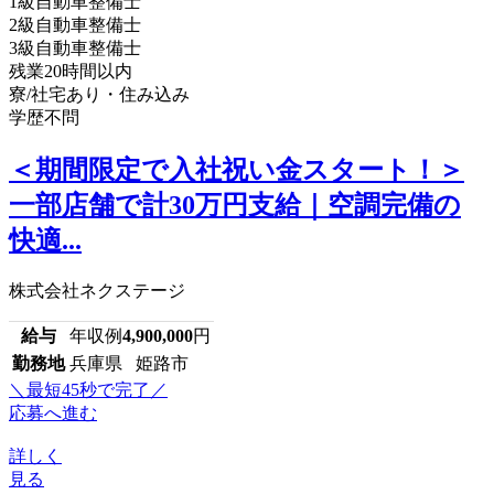
1級自動車整備士
2級自動車整備士
3級自動車整備士
残業20時間以内
寮/社宅あり・住み込み
学歴不問
＜期間限定で入社祝い金スタート！＞
一部店舗で計30万円支給｜空調完備の
快適...
株式会社ネクステージ
給与
年収例
4,900,000
円
勤務地
兵庫県 姫路市
＼最短45秒で完了／
応募へ進む
詳しく
見る