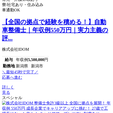
寮/社宅あり・住み込み
車通勤OK
【全国の拠点で経験を積める！】自動
車整備士｜年収例550万円｜実力主義の
評...
株式会社IDOM
給与
年収例
5,500,000
円
勤務地
新潟県 新潟市
＼最短45秒で完了／
応募へ進む
詳しく
見る
スペシャル