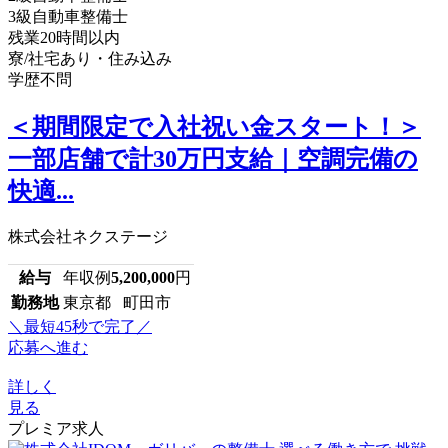
3級自動車整備士
残業20時間以内
寮/社宅あり・住み込み
学歴不問
＜期間限定で入社祝い金スタート！＞
一部店舗で計30万円支給｜空調完備の
快適...
株式会社ネクステージ
給与
年収例
5,200,000
円
勤務地
東京都 町田市
＼最短45秒で完了／
応募へ進む
詳しく
見る
プレミア求人