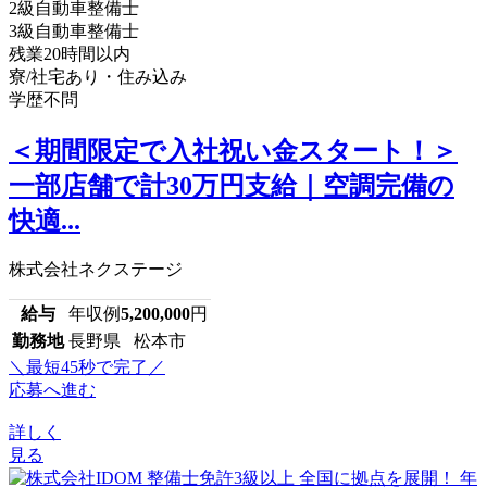
2級自動車整備士
3級自動車整備士
残業20時間以内
寮/社宅あり・住み込み
学歴不問
＜期間限定で入社祝い金スタート！＞
一部店舗で計30万円支給｜空調完備の
快適...
株式会社ネクステージ
給与
年収例
5,200,000
円
勤務地
長野県 松本市
＼最短45秒で完了／
応募へ進む
詳しく
見る