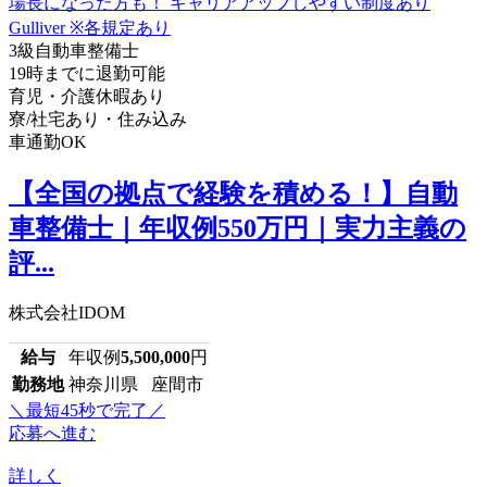
3級自動車整備士
19時までに退勤可能
育児・介護休暇あり
寮/社宅あり・住み込み
車通勤OK
【全国の拠点で経験を積める！】自動
車整備士｜年収例550万円｜実力主義の
評...
株式会社IDOM
給与
年収例
5,500,000
円
勤務地
神奈川県 座間市
＼最短45秒で完了／
応募へ進む
詳しく