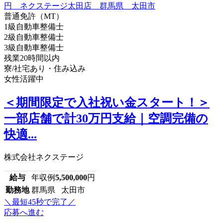
普通免許（MT）
1級自動車整備士
2級自動車整備士
3級自動車整備士
残業20時間以内
寮/社宅あり・住み込み
女性活躍中
＜期間限定で入社祝い金スタート！＞
一部店舗で計30万円支給｜空調完備の
快適...
株式会社ネクステージ
給与
年収例
5,500,000
円
勤務地
群馬県 太田市
＼最短45秒で完了／
応募へ進む