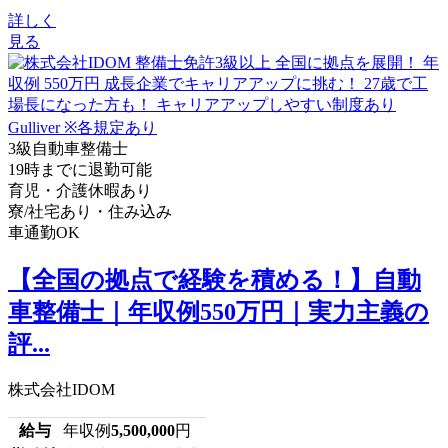
詳しく
見る
3級自動車整備士
19時までに退勤可能
育児・介護休暇あり
寮/社宅あり・住み込み
車通勤OK
【全国の拠点で経験を積める！】自動
車整備士｜年収例550万円｜実力主義の
評...
株式会社IDOM
給与
年収例
5,500,000
円