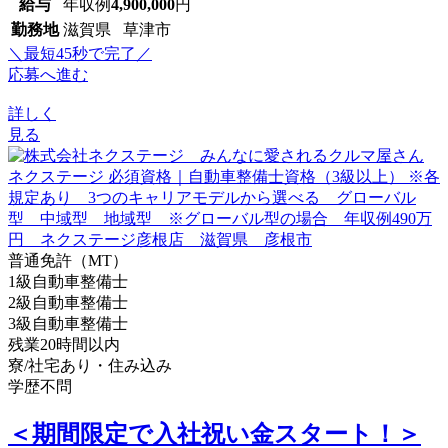
給与
年収例
4,900,000
円
勤務地
滋賀県 草津市
＼最短45秒で完了／
応募へ進む
詳しく
見る
普通免許（MT）
1級自動車整備士
2級自動車整備士
3級自動車整備士
残業20時間以内
寮/社宅あり・住み込み
学歴不問
＜期間限定で入社祝い金スタート！＞