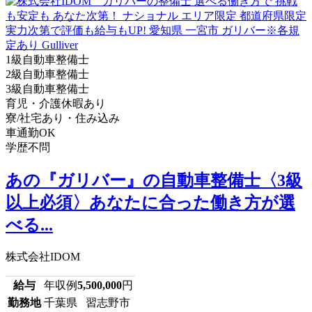
1級自動車整備士
2級自動車整備士
3級自動車整備士
育児・介護休暇あり
寮/社宅あり・住み込み
車通勤OK
学歴不問
あの『ガリバー』の自動車整備士〈3級
以上必須〉あなたに合った働き方が選
べる...
株式会社IDOM
給与
年収例
5,500,000
円
勤務地
千葉県 習志野市