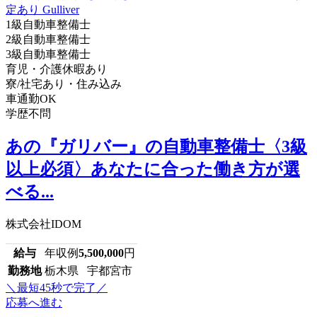
1級自動車整備士
2級自動車整備士
3級自動車整備士
育児・介護休暇あり
寮/社宅あり・住み込み
車通勤OK
学歴不問
あの『ガリバー』の自動車整備士〈3級
以上必須〉あなたに合った働き方が選
べる...
株式会社IDOM
給与
年収例
5,500,000
円
勤務地
栃木県 宇都宮市
＼最短45秒で完了／
応募へ進む