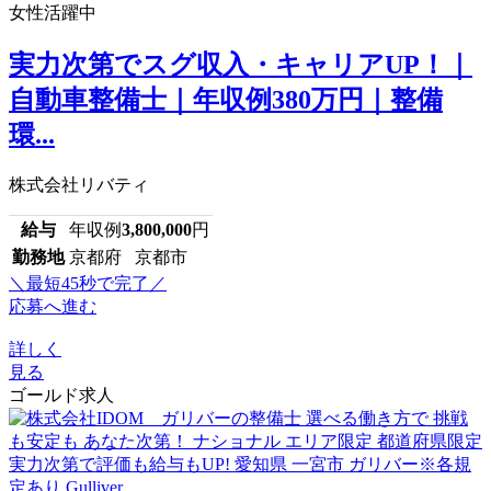
女性活躍中
実力次第でスグ収入・キャリアUP！｜
自動車整備士｜年収例380万円｜整備
環...
株式会社リバティ
給与
年収例
3,800,000
円
勤務地
京都府 京都市
＼最短45秒で完了／
応募へ進む
詳しく
見る
ゴールド求人