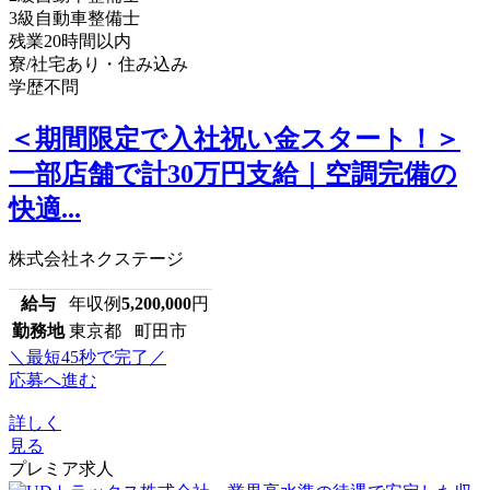
3級自動車整備士
残業20時間以内
寮/社宅あり・住み込み
学歴不問
＜期間限定で入社祝い金スタート！＞
一部店舗で計30万円支給｜空調完備の
快適...
株式会社ネクステージ
給与
年収例
5,200,000
円
勤務地
東京都 町田市
＼最短45秒で完了／
応募へ進む
詳しく
見る
プレミア求人