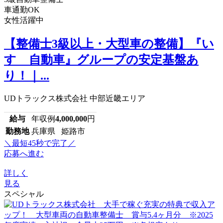
車通勤OK
女性活躍中
【整備士3級以上・大型車の整備】『い
すゞ自動車』グループの安定基盤あ
り！｜...
UDトラックス株式会社 中部近畿エリア
給与
年収例
4,000,000
円
勤務地
兵庫県 姫路市
＼最短45秒で完了／
応募へ進む
詳しく
見る
スペシャル