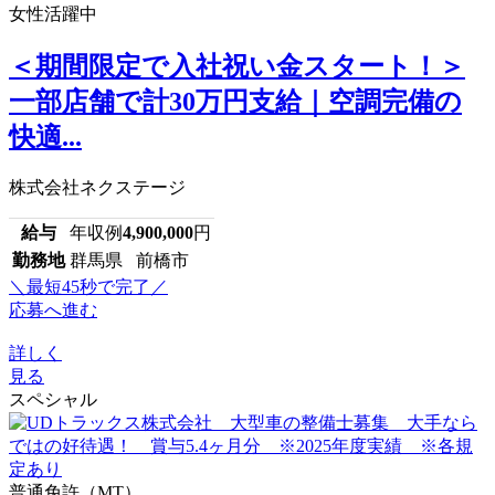
女性活躍中
＜期間限定で入社祝い金スタート！＞
一部店舗で計30万円支給｜空調完備の
快適...
株式会社ネクステージ
給与
年収例
4,900,000
円
勤務地
群馬県 前橋市
＼最短45秒で完了／
応募へ進む
詳しく
見る
スペシャル
普通免許（MT）