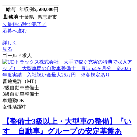
給与
年収例
5,500,000
円
勤務地
千葉県 習志野市
＼最短45秒で完了／
応募へ進む
詳しく
見る
ゴールド求人
普通免許（MT）
2級自動車整備士
3級自動車整備士
車通勤OK
女性活躍中
【整備士3級以上・大型車の整備】『い
すゞ自動車』グループの安定基盤あ