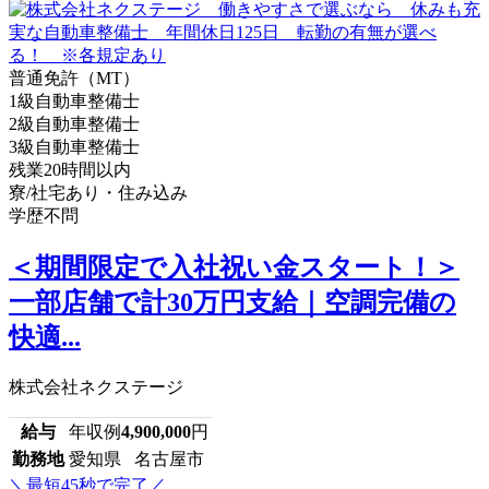
普通免許（MT）
1級自動車整備士
2級自動車整備士
3級自動車整備士
残業20時間以内
寮/社宅あり・住み込み
学歴不問
＜期間限定で入社祝い金スタート！＞
一部店舗で計30万円支給｜空調完備の
快適...
株式会社ネクステージ
給与
年収例
4,900,000
円
勤務地
愛知県 名古屋市
＼最短45秒で完了／