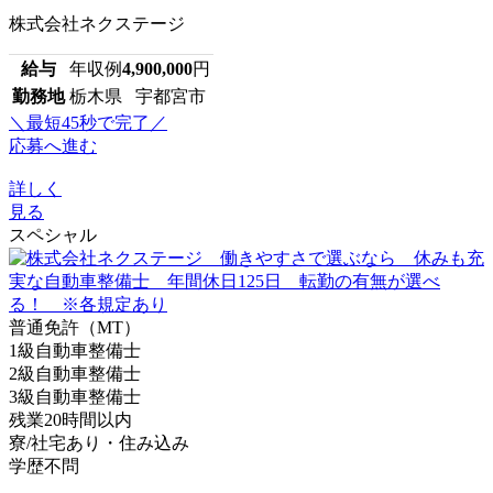
株式会社ネクステージ
給与
年収例
4,900,000
円
勤務地
栃木県 宇都宮市
＼最短45秒で完了／
応募へ進む
詳しく
見る
スペシャル
普通免許（MT）
1級自動車整備士
2級自動車整備士
3級自動車整備士
残業20時間以内
寮/社宅あり・住み込み
学歴不問