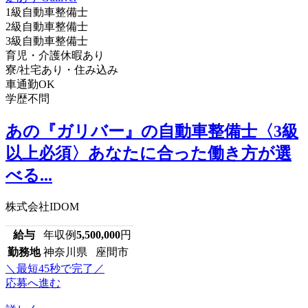
1級自動車整備士
2級自動車整備士
3級自動車整備士
育児・介護休暇あり
寮/社宅あり・住み込み
車通勤OK
学歴不問
あの『ガリバー』の自動車整備士〈3級
以上必須〉あなたに合った働き方が選
べる...
株式会社IDOM
給与
年収例
5,500,000
円
勤務地
神奈川県 座間市
＼最短45秒で完了／
応募へ進む