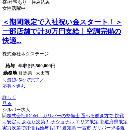
寮/社宅あり・住み込み
女性活躍中
＜期間限定で入社祝い金スタート！＞
一部店舗で計30万円支給｜空調完備の
快適...
株式会社ネクステージ
給与
年収例
5,500,000
円
勤務地
群馬県 太田市
＼最短45秒で完了／
応募へ進む
詳しく
見る
シルバー求人