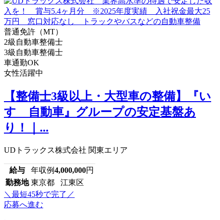
普通免許（MT）
2級自動車整備士
3級自動車整備士
車通勤OK
女性活躍中
【整備士3級以上・大型車の整備】『い
すゞ自動車』グループの安定基盤あ
り！｜...
UDトラックス株式会社 関東エリア
給与
年収例
4,000,000
円
勤務地
東京都 江東区
＼最短45秒で完了／
応募へ進む