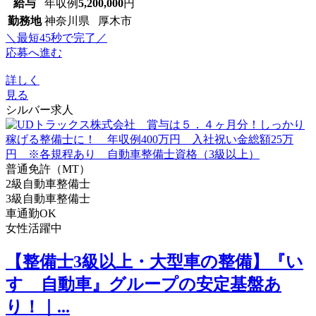
給与
年収例
5,200,000
円
勤務地
神奈川県 厚木市
＼最短45秒で完了／
応募へ進む
詳しく
見る
シルバー求人
普通免許（MT）
2級自動車整備士
3級自動車整備士
車通勤OK
女性活躍中
【整備士3級以上・大型車の整備】『い
すゞ自動車』グループの安定基盤あ
り！｜...