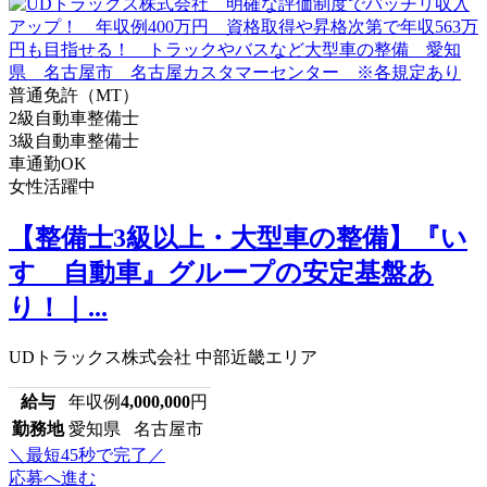
普通免許（MT）
2級自動車整備士
3級自動車整備士
車通勤OK
女性活躍中
【整備士3級以上・大型車の整備】『い
すゞ自動車』グループの安定基盤あ
り！｜...
UDトラックス株式会社 中部近畿エリア
給与
年収例
4,000,000
円
勤務地
愛知県 名古屋市
＼最短45秒で完了／
応募へ進む