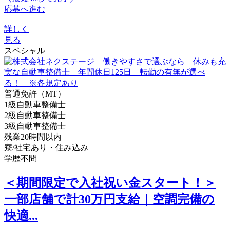
応募へ進む
詳しく
見る
スペシャル
普通免許（MT）
1級自動車整備士
2級自動車整備士
3級自動車整備士
残業20時間以内
寮/社宅あり・住み込み
学歴不問
＜期間限定で入社祝い金スタート！＞
一部店舗で計30万円支給｜空調完備の
快適...