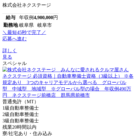
株式会社ネクステージ
給与
年収例
4,900,000
円
勤務地
岐阜県 岐阜市
＼最短45秒で完了／
応募へ進む
詳しく
見る
スペシャル
普通免許（MT）
1級自動車整備士
2級自動車整備士
3級自動車整備士
残業20時間以内
寮/社宅あり・住み込み