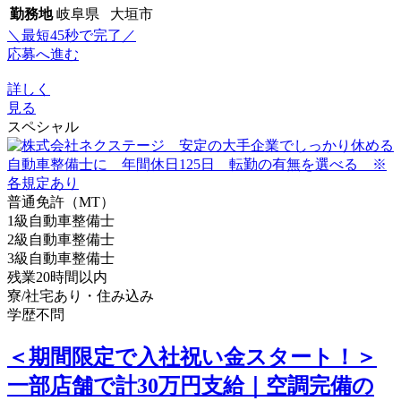
勤務地
岐阜県 大垣市
＼最短45秒で完了／
応募へ進む
詳しく
見る
スペシャル
普通免許（MT）
1級自動車整備士
2級自動車整備士
3級自動車整備士
残業20時間以内
寮/社宅あり・住み込み
学歴不問
＜期間限定で入社祝い金スタート！＞
一部店舗で計30万円支給｜空調完備の