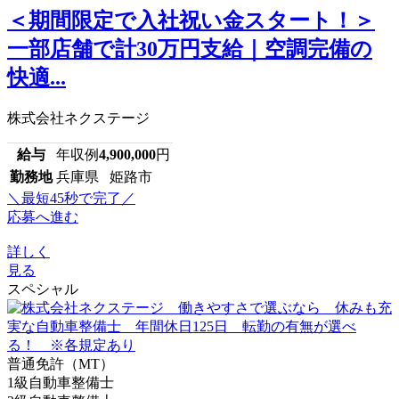
＜期間限定で入社祝い金スタート！＞
一部店舗で計30万円支給｜空調完備の
快適...
株式会社ネクステージ
給与
年収例
4,900,000
円
勤務地
兵庫県 姫路市
＼最短45秒で完了／
応募へ進む
詳しく
見る
スペシャル
普通免許（MT）
1級自動車整備士