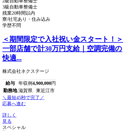
2級自動車整備士
3級自動車整備士
残業20時間以内
寮/社宅あり・住み込み
学歴不問
＜期間限定で入社祝い金スタート！＞
一部店舗で計30万円支給｜空調完備の
快適...
株式会社ネクステージ
給与
年収例
4,900,000
円
勤務地
滋賀県 東近江市
＼最短45秒で完了／
応募へ進む
詳しく
見る
スペシャル