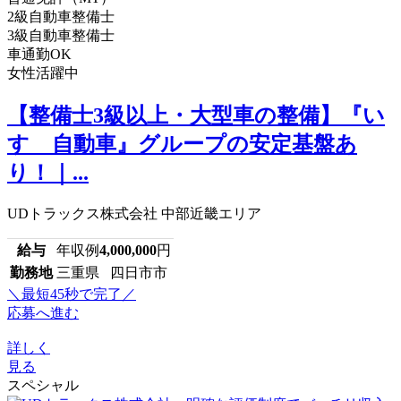
2級自動車整備士
3級自動車整備士
車通勤OK
女性活躍中
【整備士3級以上・大型車の整備】『い
すゞ自動車』グループの安定基盤あ
り！｜...
UDトラックス株式会社 中部近畿エリア
給与
年収例
4,000,000
円
勤務地
三重県 四日市市
＼最短45秒で完了／
応募へ進む
詳しく
見る
スペシャル