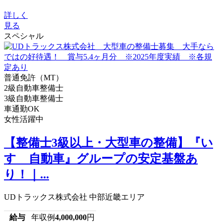
詳しく
見る
スペシャル
普通免許（MT）
2級自動車整備士
3級自動車整備士
車通勤OK
女性活躍中
【整備士3級以上・大型車の整備】『い
すゞ自動車』グループの安定基盤あ
り！｜...
UDトラックス株式会社 中部近畿エリア
給与
年収例
4,000,000
円