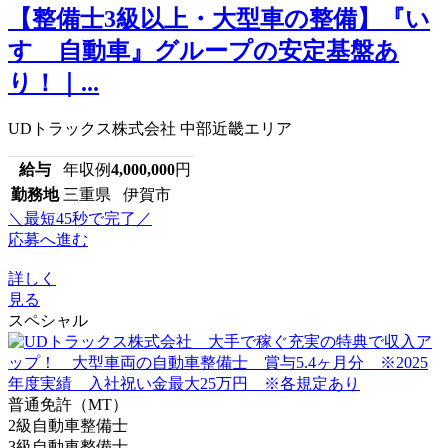
【整備士3級以上・大型車の整備】『い
すゞ自動車』グループの安定基盤あ
り！｜...
UDトラックス株式会社 中部近畿エリア
給与
年収例
4,000,000
円
勤務地
三重県 伊賀市
＼最短45秒で完了／
応募へ進む
詳しく
見る
スペシャル
普通免許（MT）
2級自動車整備士
3級自動車整備士