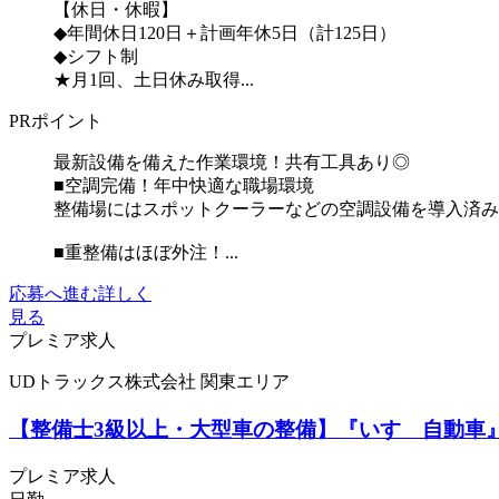
【休日・休暇】
◆年間休日120日＋計画年休5日（計125日）
◆シフト制
★月1回、土日休み取得...
PRポイント
最新設備を備えた作業環境！共有工具あり◎
■空調完備！年中快適な職場環境
整備場にはスポットクーラーなどの空調設備を導入済み
■重整備はほぼ外注！...
応募へ進む
詳しく
見る
プレミア求人
UDトラックス株式会社 関東エリア
【整備士3級以上・大型車の整備】『いすゞ自動車』
プレミア求人