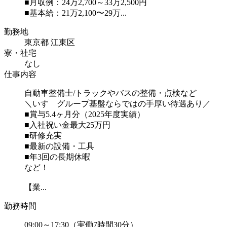
■月収例：24万2,700～33万2,500円
■基本給：21万2,100〜29万...
勤務地
東京都 江東区
寮・社宅
なし
仕事内容
自動車整備士/トラックやバスの整備・点検など
＼いすゞグループ基盤ならではの手厚い待遇あり／
■賞与5.4ヶ月分（2025年度実績）
■入社祝い金最大25万円
■研修充実
■最新の設備・工具
■年3回の長期休暇
など！
【業...
勤務時間
09:00～17:30（実働7時間30分）