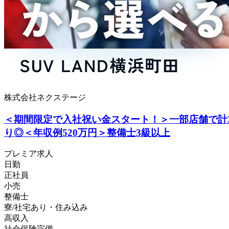
株式会社ネクステージ
＜期間限定で入社祝い金スタート！＞一部店舗で計
り◎＜年収例520万円＞整備士3級以上
プレミア求人
日勤
正社員
小売
整備士
寮/社宅あり・住み込み
高収入
社会保険完備