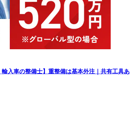
・輸入車の整備士】重整備は基本外注｜共有工具あ