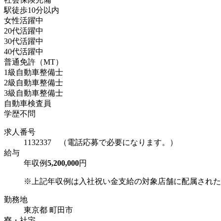
駅徒歩10分以内
女性活躍中
20代活躍中
30代活躍中
40代活躍中
普通免許（MT）
1級自動車整備士
2級自動車整備士
3級自動車整備士
自動車検査員
学歴不問
求人番号
1132337 （電話応募で必要になります。）
給与
年収例
5,200,000
円
※上記年収例は入社祝い金支給の対象店舗に配属された場
勤務地
東京都 町田市
寮・社宅