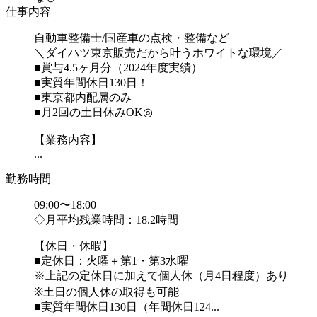
仕事内容
自動車整備士/国産車の点検・整備など
＼ダイハツ東京販売だから叶うホワイトな環境／
■賞与4.5ヶ月分（2024年度実績）
■実質年間休日130日！
■東京都内配属のみ
■月2回の土日休みOK◎
【業務内容】
...
勤務時間
09:00〜18:00
◇月平均残業時間：18.2時間
【休日・休暇】
■定休日：火曜＋第1・第3水曜
※上記の定休日に加えて個人休（月4日程度）あり
※土日の個人休の取得も可能
■実質年間休日130日（年間休日124...