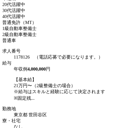
20代活躍中
30代活躍中
40代活躍中
普通免許（MT）
1級自動車整備士
2級自動車整備士
普通車
求人番号
1178126 （電話応募で必要になります。）
給与
年収例
4,000,000
円
【基本給】
21万円〜（2級整備士の場合）
※給与はスキルと経験に応じて決定されます
※固定残...
勤務地
東京都 世田谷区
寮・社宅
なし