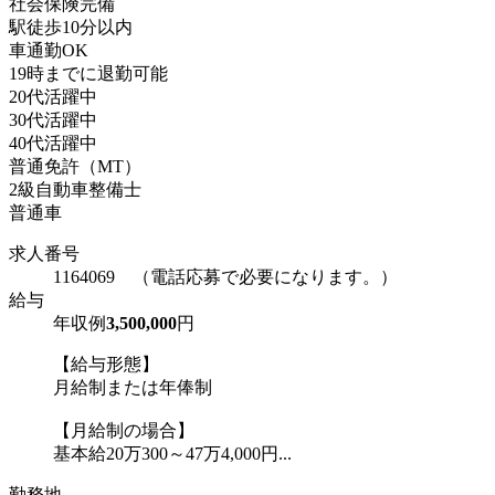
社会保険完備
駅徒歩10分以内
車通勤OK
19時までに退勤可能
20代活躍中
30代活躍中
40代活躍中
普通免許（MT）
2級自動車整備士
普通車
求人番号
1164069 （電話応募で必要になります。）
給与
年収例
3,500,000
円
【給与形態】
月給制または年俸制
【月給制の場合】
基本給20万300～47万4,000円...
勤務地