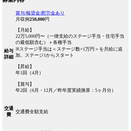
賞与/報奨金/慰労金あり
月収例
250,000
円
【月給】
22万5,000円〜（一律支給のステージ手当・住宅手当
の最低額含む）＋各種手当
※ステージ手当は＜ステージ数×1万円＞を月給に追
給与
加。ステージ1からスタート
詳細
【昇給】
年1回（4月）
【賞与】
年2回（6月・12月／昨年度実績換算：5ヶ月分）
交通
交通費全額支給
費