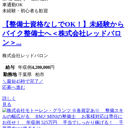
車通勤OK
未経験・初心者も歓迎
【整備士資格なしでOK！】未経験から
バイク整備士へ＜株式会社レッドバロ
ン＞...
株式会社レッドバロン
給与
年収例
4,200,000
円
勤務地
千葉県 柏市
＼最短45秒で完了／
応募へ進む
詳しく
見る