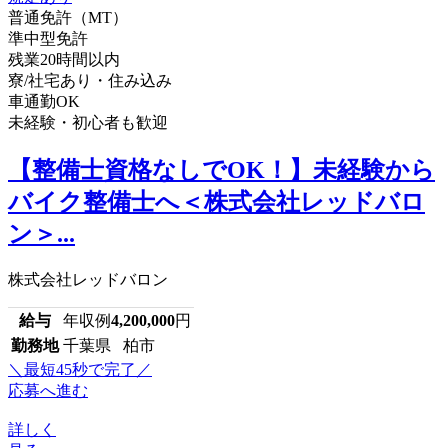
普通免許（MT）
準中型免許
残業20時間以内
寮/社宅あり・住み込み
車通勤OK
未経験・初心者も歓迎
【整備士資格なしでOK！】未経験から
バイク整備士へ＜株式会社レッドバロ
ン＞...
株式会社レッドバロン
給与
年収例
4,200,000
円
勤務地
千葉県 柏市
＼最短45秒で完了／
応募へ進む
詳しく