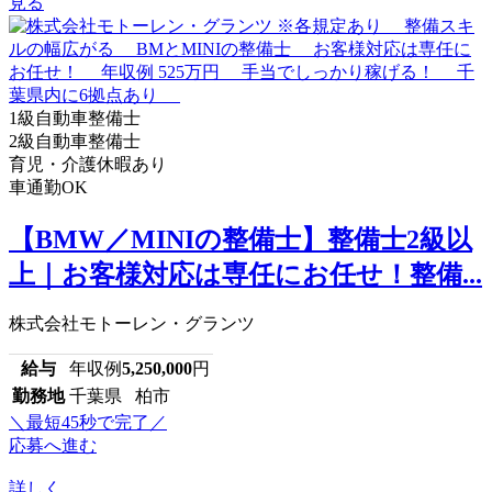
見る
1級自動車整備士
2級自動車整備士
育児・介護休暇あり
車通勤OK
【BMW／MINIの整備士】整備士2級以
上｜お客様対応は専任にお任せ！整備...
株式会社モトーレン・グランツ
給与
年収例
5,250,000
円
勤務地
千葉県 柏市
＼最短45秒で完了／
応募へ進む
詳しく