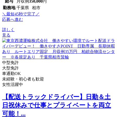
給与
月収例
350,000
円
勤務地
千葉県 柏市
＼最短45秒で完了／
応募へ進む
詳しく
見る
中型免許
大型免許
車通勤OK
未経験・初心者も歓迎
女性活躍中
【配送トラックドライバー】日勤＆土
日祝休みで仕事とプライベートを両立
可能！...