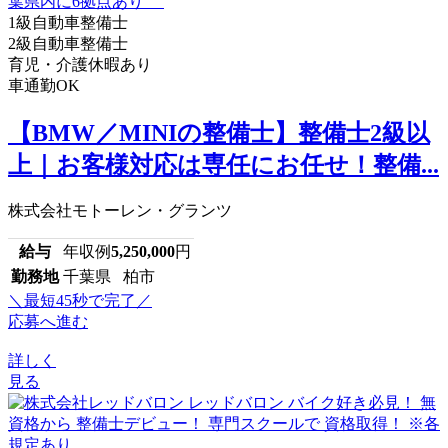
1級自動車整備士
2級自動車整備士
育児・介護休暇あり
車通勤OK
【BMW／MINIの整備士】整備士2級以
上｜お客様対応は専任にお任せ！整備...
株式会社モトーレン・グランツ
給与
年収例
5,250,000
円
勤務地
千葉県 柏市
＼最短45秒で完了／
応募へ進む
詳しく
見る