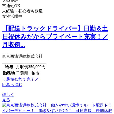
大型免許
車通勤OK
未経験・初心者も歓迎
女性活躍中
【配送トラックドライバー】日勤＆土
日祝休みだからプライベート充実！／
月収例...
東京西濃運輸株式会社
給与
月収例
350,000
円
勤務地
千葉県 柏市
＼最短45秒で完了／
応募へ進む
詳しく
見る