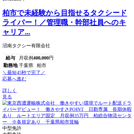
柏市で未経験から目指せるタクシード
ライバー！／管理職・幹部社員へのキ
ャリア...
沼南タクシー有限会社
給与
月収例
400,000
円
勤務地
千葉県 柏市
＼最短45秒で完了／
応募へ進む
詳しく
見る
中型免許