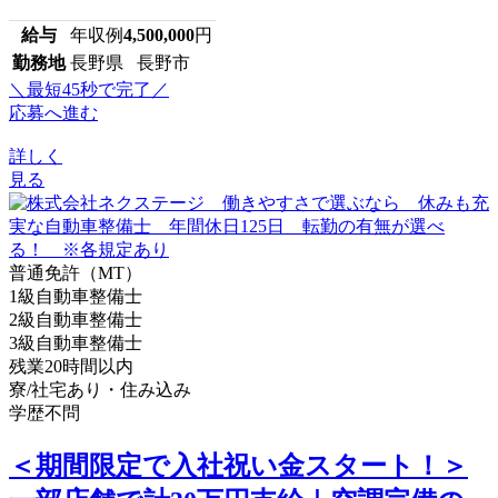
給与
年収例
4,500,000
円
勤務地
長野県 長野市
＼最短45秒で完了／
応募へ進む
詳しく
見る
普通免許（MT）
1級自動車整備士
2級自動車整備士
3級自動車整備士
残業20時間以内
寮/社宅あり・住み込み
学歴不問
＜期間限定で入社祝い金スタート！＞