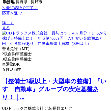
勤務地
長野県 長野市
＼最短45秒で完了／
応募へ進む
詳しく
見る
普通免許（MT）
2級自動車整備士
3級自動車整備士
車通勤OK
女性活躍中
【整備士3級以上・大型車の整備】『い
すゞ自動車』グループの安定基盤あ
り！｜...
UDトラックス株式会社 北陸長野エリア