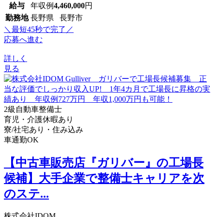
給与
年収例
4,460,000
円
勤務地
長野県 長野市
＼最短45秒で完了／
応募へ進む
詳しく
見る
2級自動車整備士
育児・介護休暇あり
寮/社宅あり・住み込み
車通勤OK
【中古車販売店『ガリバー』の工場長
候補】大手企業で整備士キャリアを次
のステ...
株式会社IDOM