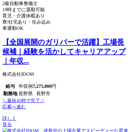
2級自動車整備士
19時までに退勤可能
育児・介護休暇あり
寮/社宅あり・住み込み
車通勤OK
【全国展開のガリバーで活躍】工場長
候補｜経験を活かしてキャリアアップ
｜年収...
株式会社IDOM
給与
年収例
7,275,000
円
勤務地
長野県 長野市
＼最短45秒で完了／
応募へ進む
詳しく
見る