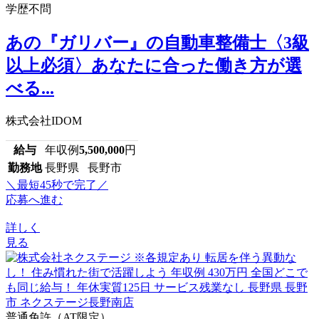
学歴不問
あの『ガリバー』の自動車整備士〈3級
以上必須〉あなたに合った働き方が選
べる...
株式会社IDOM
給与
年収例
5,500,000
円
勤務地
長野県 長野市
＼最短45秒で完了／
応募へ進む
詳しく
見る
普通免許（AT限定）