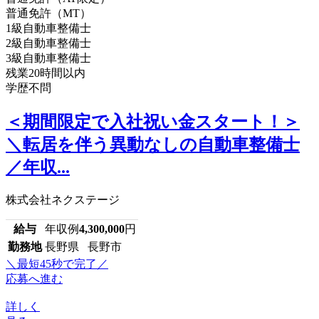
普通免許（MT）
1級自動車整備士
2級自動車整備士
3級自動車整備士
残業20時間以内
学歴不問
＜期間限定で入社祝い金スタート！＞
＼転居を伴う異動なしの自動車整備士
／年収...
株式会社ネクステージ
給与
年収例
4,300,000
円
勤務地
長野県 長野市
＼最短45秒で完了／
応募へ進む
詳しく