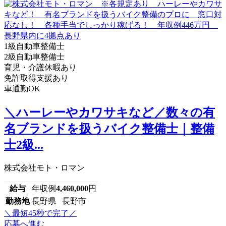
1級自動車整備士
2級自動車整備士
育児・介護休暇あり
免許取得支援あり
車通勤OK
＼ハーレーやカワサキなど／数々の有
名ブランドを扱うバイク整備士｜整備
士2級...
株式会社モト・ロマン
給与
年収例
4,460,000
円
勤務地
長野県 長野市
＼最短45秒で完了／
応募へ進む