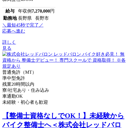
給与
年収例
7,270,000
円
勤務地
長野県 長野市
＼最短45秒で完了／
応募へ進む
詳しく
見る
普通免許（MT）
準中型免許
残業20時間以内
寮/社宅あり・住み込み
車通勤OK
未経験・初心者も歓迎
【整備士資格なしでOK！】未経験から
バイク整備士へ＜株式会社レッドバロ