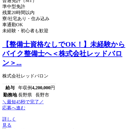
普通免許（MT）
準中型免許
残業20時間以内
寮/社宅あり・住み込み
車通勤OK
未経験・初心者も歓迎
【整備士資格なしでOK！】未経験から
バイク整備士へ＜株式会社レッドバロ
ン＞...
株式会社レッドバロン
給与
年収例
4,200,000
円
勤務地
長野県 長野市
＼最短45秒で完了／
応募へ進む
詳しく
見る