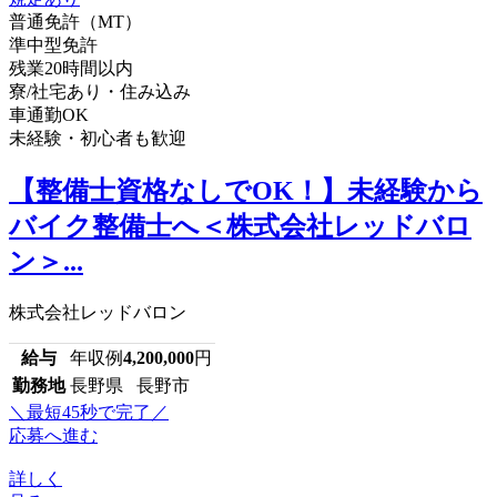
普通免許（MT）
準中型免許
残業20時間以内
寮/社宅あり・住み込み
車通勤OK
未経験・初心者も歓迎
【整備士資格なしでOK！】未経験から
バイク整備士へ＜株式会社レッドバロ
ン＞...
株式会社レッドバロン
給与
年収例
4,200,000
円
勤務地
長野県 長野市
＼最短45秒で完了／
応募へ進む
詳しく