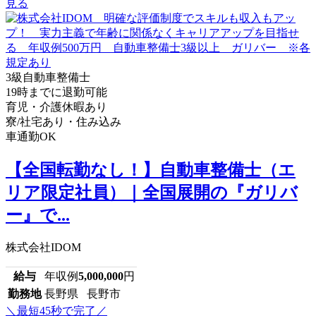
見る
3級自動車整備士
19時までに退勤可能
育児・介護休暇あり
寮/社宅あり・住み込み
車通勤OK
【全国転勤なし！】自動車整備士（エ
リア限定社員）｜全国展開の『ガリバ
ー』で...
株式会社IDOM
給与
年収例
5,000,000
円
勤務地
長野県 長野市
＼最短45秒で完了／