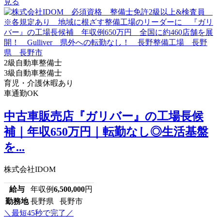
見る
2級自動車整備士
3級自動車整備士
育児・介護休暇あり
車通勤OK
中古車販売店『ガリバー』の工場長候
補｜年収650万円｜転勤なし◎生活基盤
を...
株式会社IDOM
給与
年収例
6,500,000
円
勤務地
長野県 長野市
＼最短45秒で完了／