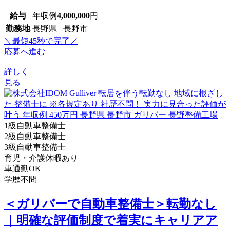
給与
年収例
4,000,000
円
勤務地
長野県 長野市
＼最短45秒で完了／
応募へ進む
詳しく
見る
1級自動車整備士
2級自動車整備士
3級自動車整備士
育児・介護休暇あり
車通勤OK
学歴不問
＜ガリバーで自動車整備士＞転勤なし
｜明確な評価制度で着実にキャリアア