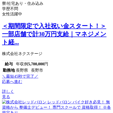
寮/社宅あり・住み込み
学歴不問
女性活躍中
＜期間限定で入社祝い金スタート！＞
一部店舗で計30万円支給｜マネジメン
ト経...
株式会社ネクステージ
給与
年収例
5,700,000
円
勤務地
長野県 長野市
＼最短45秒で完了／
応募へ進む
詳しく
見る