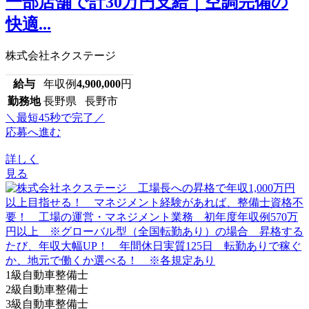
一部店舗で計30万円支給｜空調完備の
快適...
株式会社ネクステージ
給与
年収例
4,900,000
円
勤務地
長野県 長野市
＼最短45秒で完了／
応募へ進む
詳しく
見る
1級自動車整備士
2級自動車整備士
3級自動車整備士