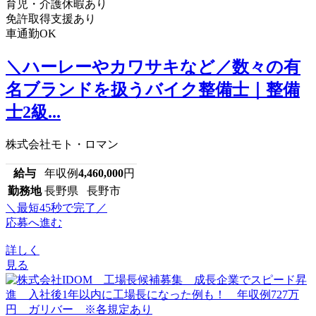
育児・介護休暇あり
免許取得支援あり
車通勤OK
＼ハーレーやカワサキなど／数々の有
名ブランドを扱うバイク整備士｜整備
士2級...
株式会社モト・ロマン
給与
年収例
4,460,000
円
勤務地
長野県 長野市
＼最短45秒で完了／
応募へ進む
詳しく
見る