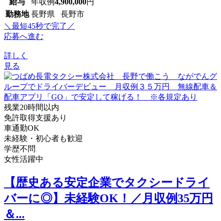
給与
年収例
4,900,000
円
勤務地
長野県 長野市
＼最短45秒で完了／
応募へ進む
詳しく
見る
残業20時間以内
免許取得支援あり
車通勤OK
未経験・初心者も歓迎
学歴不問
女性活躍中
【歴史ある安定企業でタクシードライ
バーに◎】未経験OK！／月収例35万円
＆...