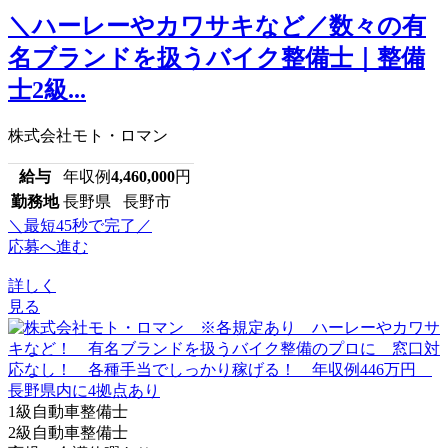
＼ハーレーやカワサキなど／数々の有
名ブランドを扱うバイク整備士｜整備
士2級...
株式会社モト・ロマン
給与
年収例
4,460,000
円
勤務地
長野県 長野市
＼最短45秒で完了／
応募へ進む
詳しく
見る
1級自動車整備士
2級自動車整備士