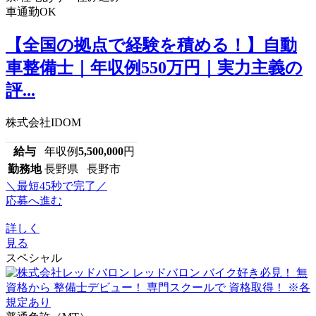
車通勤OK
【全国の拠点で経験を積める！】自動
車整備士｜年収例550万円｜実力主義の
評...
株式会社IDOM
給与
年収例
5,500,000
円
勤務地
長野県 長野市
＼最短45秒で完了／
応募へ進む
詳しく
見る
スペシャル