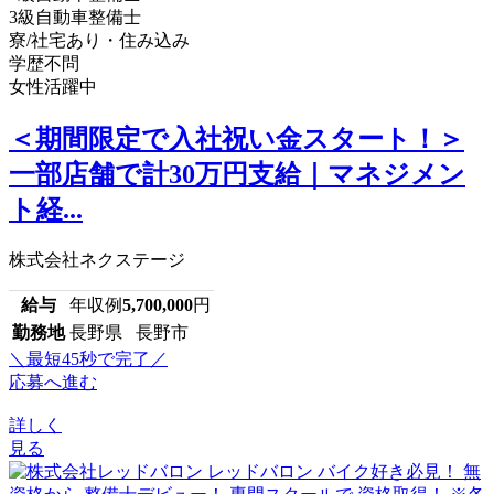
3級自動車整備士
寮/社宅あり・住み込み
学歴不問
女性活躍中
＜期間限定で入社祝い金スタート！＞
一部店舗で計30万円支給｜マネジメン
ト経...
株式会社ネクステージ
給与
年収例
5,700,000
円
勤務地
長野県 長野市
＼最短45秒で完了／
応募へ進む
詳しく
見る