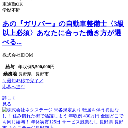
車通勤OK
学歴不問
あの『ガリバー』の自動車整備士〈3級
以上必須〉あなたに合った働き方が選
べる...
株式会社IDOM
給与
年収例
5,500,000
円
勤務地
長野県 長野市
＼最短45秒で完了／
応募へ進む
詳しく
見る