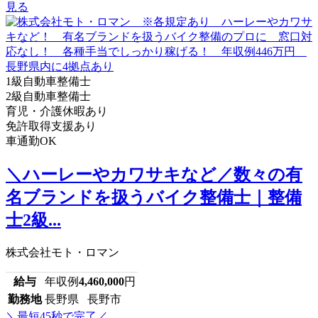
見る
1級自動車整備士
2級自動車整備士
育児・介護休暇あり
免許取得支援あり
車通勤OK
＼ハーレーやカワサキなど／数々の有
名ブランドを扱うバイク整備士｜整備
士2級...
株式会社モト・ロマン
給与
年収例
4,460,000
円
勤務地
長野県 長野市
＼最短45秒で完了／