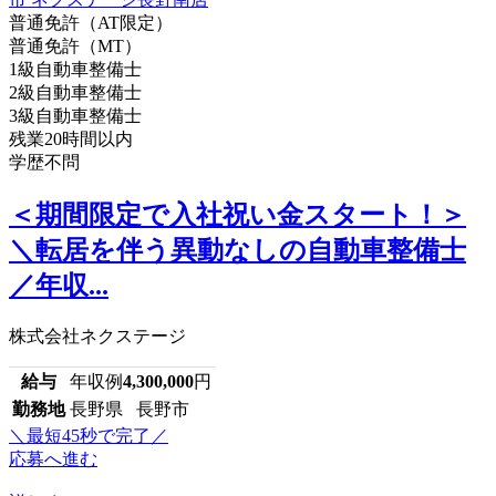
普通免許（AT限定）
普通免許（MT）
1級自動車整備士
2級自動車整備士
3級自動車整備士
残業20時間以内
学歴不問
＜期間限定で入社祝い金スタート！＞
＼転居を伴う異動なしの自動車整備士
／年収...
株式会社ネクステージ
給与
年収例
4,300,000
円
勤務地
長野県 長野市
＼最短45秒で完了／
応募へ進む