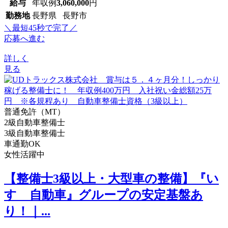
給与
年収例
3,060,000
円
勤務地
長野県 長野市
＼最短45秒で完了／
応募へ進む
詳しく
見る
普通免許（MT）
2級自動車整備士
3級自動車整備士
車通勤OK
女性活躍中
【整備士3級以上・大型車の整備】『い
すゞ自動車』グループの安定基盤あ
り！｜...