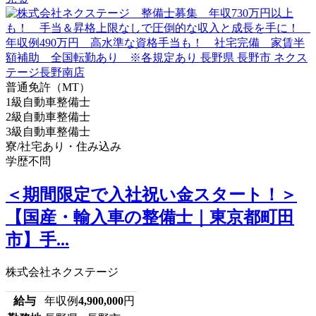
普通免許（MT）
1級自動車整備士
2級自動車整備士
3級自動車整備士
寮/社宅あり・住み込み
学歴不問
＜期間限定で入社祝い金スタート！＞
【国産・輸入車の整備士｜東京都町田
市】手...
株式会社ネクステージ
給与
年収例
4,900,000
円