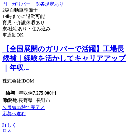
2級自動車整備士
19時までに退勤可能
育児・介護休暇あり
寮/社宅あり・住み込み
車通勤OK
【全国展開のガリバーで活躍】工場長
候補｜経験を活かしてキャリアアップ
｜年収...
株式会社IDOM
給与
年収例
7,275,000
円
勤務地
長野県 長野市
＼最短45秒で完了／
応募へ進む
詳しく
見る