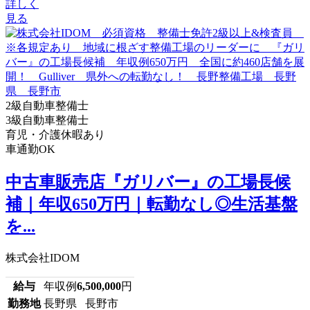
詳しく
見る
2級自動車整備士
3級自動車整備士
育児・介護休暇あり
車通勤OK
中古車販売店『ガリバー』の工場長候
補｜年収650万円｜転勤なし◎生活基盤
を...
株式会社IDOM
給与
年収例
6,500,000
円
勤務地
長野県 長野市