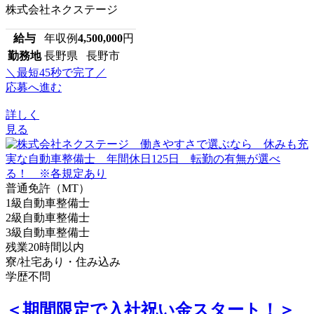
株式会社ネクステージ
給与
年収例
4,500,000
円
勤務地
長野県 長野市
＼最短45秒で完了／
応募へ進む
詳しく
見る
普通免許（MT）
1級自動車整備士
2級自動車整備士
3級自動車整備士
残業20時間以内
寮/社宅あり・住み込み
学歴不問
＜期間限定で入社祝い金スタート！＞