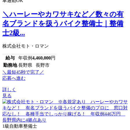
車通勤OK
＼ハーレーやカワサキなど／数々の有
名ブランドを扱うバイク整備士｜整備
士2級...
株式会社モト・ロマン
給与
年収例
4,460,000
円
勤務地
長野県 長野市
＼最短45秒で完了／
応募へ進む
詳しく
見る
1級自動車整備士