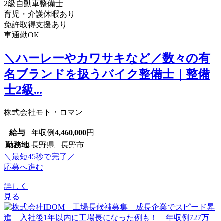
2級自動車整備士
育児・介護休暇あり
免許取得支援あり
車通勤OK
＼ハーレーやカワサキなど／数々の有
名ブランドを扱うバイク整備士｜整備
士2級...
株式会社モト・ロマン
給与
年収例
4,460,000
円
勤務地
長野県 長野市
＼最短45秒で完了／
応募へ進む
詳しく
見る