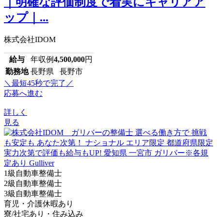
｜明確な評価制度で着実にキャリアア
ップ｜...
株式会社IDOM
給与
年収例
4,500,000
円
勤務地
長野県 長野市
＼最短45秒で完了／
応募へ進む
詳しく
見る
1級自動車整備士
2級自動車整備士
3級自動車整備士
育児・介護休暇あり
寮/社宅あり・住み込み