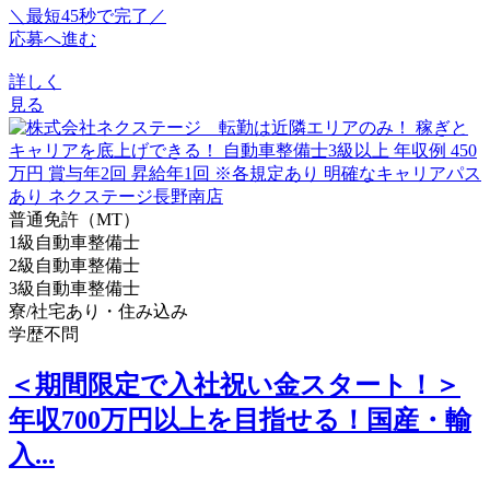
＼最短45秒で完了／
応募へ進む
詳しく
見る
普通免許（MT）
1級自動車整備士
2級自動車整備士
3級自動車整備士
寮/社宅あり・住み込み
学歴不問
＜期間限定で入社祝い金スタート！＞
年収700万円以上を目指せる！国産・輸
入...