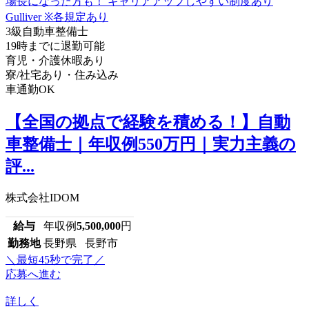
3級自動車整備士
19時までに退勤可能
育児・介護休暇あり
寮/社宅あり・住み込み
車通勤OK
【全国の拠点で経験を積める！】自動
車整備士｜年収例550万円｜実力主義の
評...
株式会社IDOM
給与
年収例
5,500,000
円
勤務地
長野県 長野市
＼最短45秒で完了／
応募へ進む
詳しく