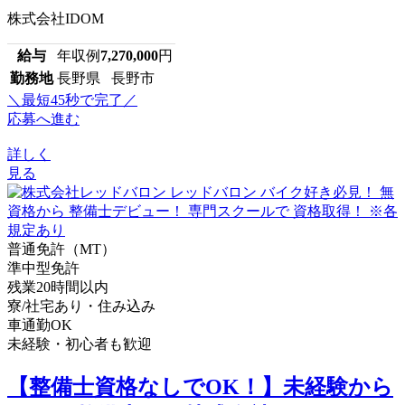
株式会社IDOM
給与
年収例
7,270,000
円
勤務地
長野県 長野市
＼最短45秒で完了／
応募へ進む
詳しく
見る
普通免許（MT）
準中型免許
残業20時間以内
寮/社宅あり・住み込み
車通勤OK
未経験・初心者も歓迎
【整備士資格なしでOK！】未経験から