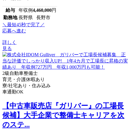
給与
年収例
4,460,000
円
勤務地
長野県 長野市
＼最短45秒で完了／
応募へ進む
詳しく
見る
2級自動車整備士
育児・介護休暇あり
寮/社宅あり・住み込み
車通勤OK
【中古車販売店『ガリバー』の工場長
候補】大手企業で整備士キャリアを次
のステ...