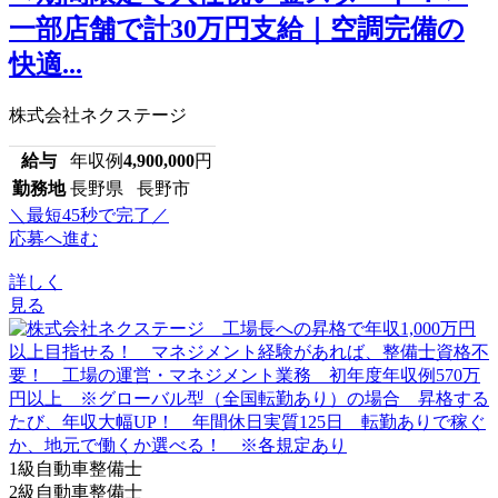
一部店舗で計30万円支給｜空調完備の
快適...
株式会社ネクステージ
給与
年収例
4,900,000
円
勤務地
長野県 長野市
＼最短45秒で完了／
応募へ進む
詳しく
見る
1級自動車整備士
2級自動車整備士