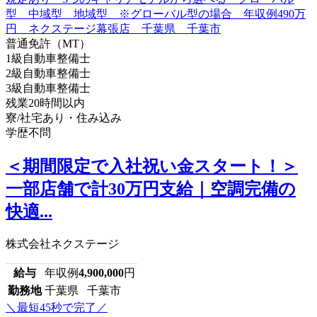
普通免許（MT）
1級自動車整備士
2級自動車整備士
3級自動車整備士
残業20時間以内
寮/社宅あり・住み込み
学歴不問
＜期間限定で入社祝い金スタート！＞
一部店舗で計30万円支給｜空調完備の
快適...
株式会社ネクステージ
給与
年収例
4,900,000
円
勤務地
千葉県 千葉市
＼最短45秒で完了／