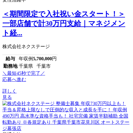
＜期間限定で入社祝い金スタート！＞
一部店舗で計30万円支給｜マネジメン
ト経...
株式会社ネクステージ
給与
年収例
5,700,000
円
勤務地
千葉県 千葉市
＼最短45秒で完了／
応募へ進む
詳しく
見る