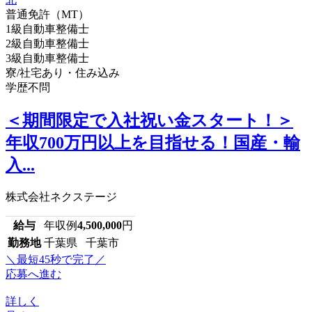
普通免許（MT）
1級自動車整備士
2級自動車整備士
3級自動車整備士
寮/社宅あり・住み込み
学歴不問
＜期間限定で入社祝い金スタート！＞
年収700万円以上を目指せる！国産・輸
入...
株式会社ネクステージ
給与
年収例
4,500,000
円
勤務地
千葉県 千葉市
＼最短45秒で完了／
応募へ進む
詳しく