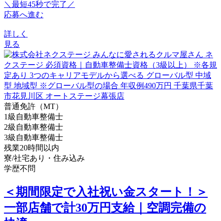
＼最短45秒で完了／
応募へ進む
詳しく
見る
普通免許（MT）
1級自動車整備士
2級自動車整備士
3級自動車整備士
残業20時間以内
寮/社宅あり・住み込み
学歴不問
＜期間限定で入社祝い金スタート！＞
一部店舗で計30万円支給｜空調完備の