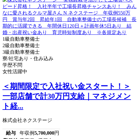
1級自動車整備士
2級自動車整備士
3級自動車整備士
寮/社宅あり・住み込み
学歴不問
女性活躍中
＜期間限定で入社祝い金スタート！＞
一部店舗で計30万円支給｜マネジメン
ト経...
株式会社ネクステージ
給与
年収例
5,700,000
円