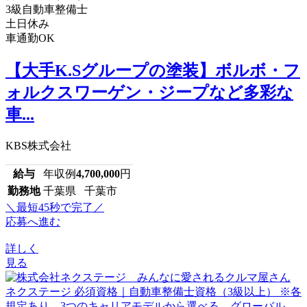
3級自動車整備士
土日休み
車通勤OK
【大手K.Sグループの塗装】ボルボ・フ
ォルクスワーゲン・ジープなど多彩な
車...
KBS株式会社
給与
年収例
4,700,000
円
勤務地
千葉県 千葉市
＼最短45秒で完了／
応募へ進む
詳しく
見る