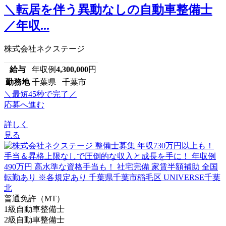
＼転居を伴う異動なしの自動車整備士
／年収...
株式会社ネクステージ
給与
年収例
4,300,000
円
勤務地
千葉県 千葉市
＼最短45秒で完了／
応募へ進む
詳しく
見る
普通免許（MT）
1級自動車整備士
2級自動車整備士