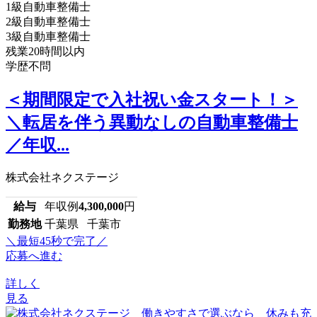
1級自動車整備士
2級自動車整備士
3級自動車整備士
残業20時間以内
学歴不問
＜期間限定で入社祝い金スタート！＞
＼転居を伴う異動なしの自動車整備士
／年収...
株式会社ネクステージ
給与
年収例
4,300,000
円
勤務地
千葉県 千葉市
＼最短45秒で完了／
応募へ進む
詳しく
見る