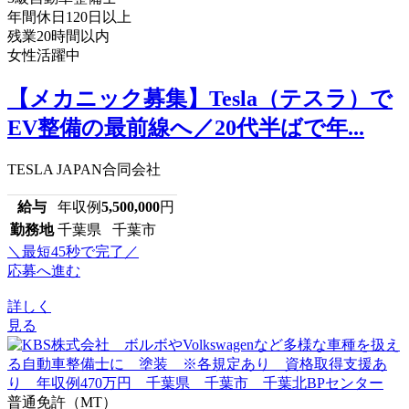
年間休日120日以上
残業20時間以内
女性活躍中
【メカニック募集】Tesla（テスラ）で
EV整備の最前線へ／20代半ばで年...
TESLA JAPAN合同会社
給与
年収例
5,500,000
円
勤務地
千葉県 千葉市
＼最短45秒で完了／
応募へ進む
詳しく
見る
普通免許（MT）