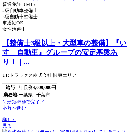
普通免許（MT）
2級自動車整備士
3級自動車整備士
車通勤OK
女性活躍中
【整備士3級以上・大型車の整備】『い
すゞ自動車』グループの安定基盤あ
り！｜...
UDトラックス株式会社 関東エリア
給与
年収例
4,000,000
円
勤務地
千葉県 千葉市
＼最短45秒で完了／
応募へ進む
詳しく
見る