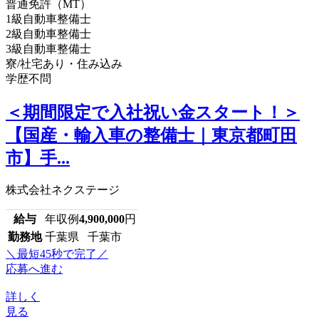
普通免許（MT）
1級自動車整備士
2級自動車整備士
3級自動車整備士
寮/社宅あり・住み込み
学歴不問
＜期間限定で入社祝い金スタート！＞
【国産・輸入車の整備士｜東京都町田
市】手...
株式会社ネクステージ
給与
年収例
4,900,000
円
勤務地
千葉県 千葉市
＼最短45秒で完了／
応募へ進む
詳しく
見る