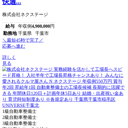
快適...
株式会社ネクステージ
給与
年収例
4,900,000
円
勤務地
千葉県 千葉市
＼最短45秒で完了／
応募へ進む
詳しく
見る
1級自動車整備士
2級自動車整備士
3級自動車整備士