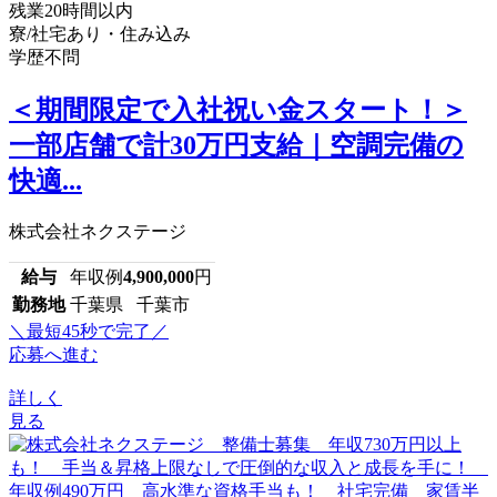
残業20時間以内
寮/社宅あり・住み込み
学歴不問
＜期間限定で入社祝い金スタート！＞
一部店舗で計30万円支給｜空調完備の
快適...
株式会社ネクステージ
給与
年収例
4,900,000
円
勤務地
千葉県 千葉市
＼最短45秒で完了／
応募へ進む
詳しく
見る