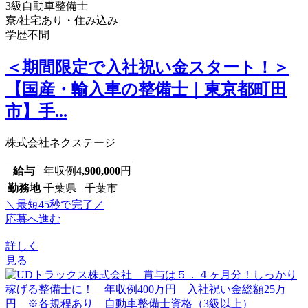
3級自動車整備士
寮/社宅あり・住み込み
学歴不問
＜期間限定で入社祝い金スタート！＞
【国産・輸入車の整備士｜東京都町田
市】手...
株式会社ネクステージ
給与
年収例
4,900,000
円
勤務地
千葉県 千葉市
＼最短45秒で完了／
応募へ進む
詳しく
見る