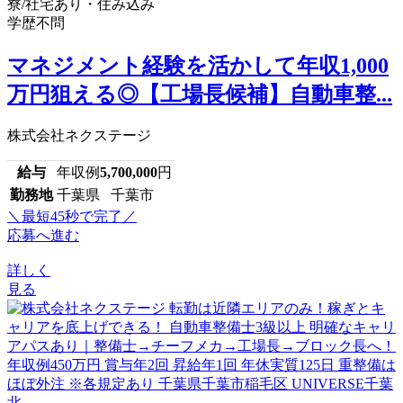
寮/社宅あり・住み込み
学歴不問
マネジメント経験を活かして年収1,000
万円狙える◎【工場長候補】自動車整...
株式会社ネクステージ
給与
年収例
5,700,000
円
勤務地
千葉県 千葉市
＼最短45秒で完了／
応募へ進む
詳しく
見る