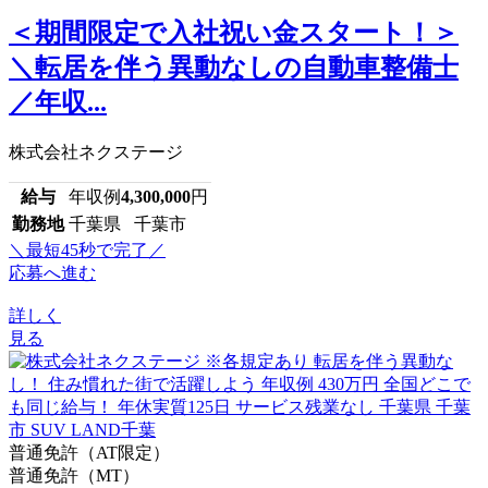
＜期間限定で入社祝い金スタート！＞
＼転居を伴う異動なしの自動車整備士
／年収...
株式会社ネクステージ
給与
年収例
4,300,000
円
勤務地
千葉県 千葉市
＼最短45秒で完了／
応募へ進む
詳しく
見る
普通免許（AT限定）
普通免許（MT）