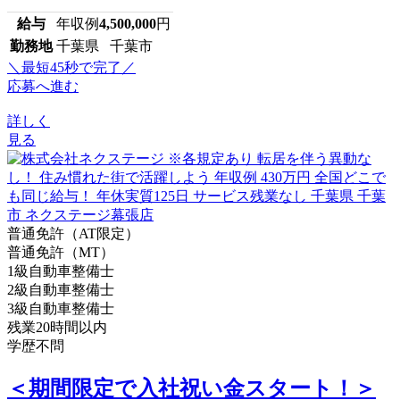
給与
年収例
4,500,000
円
勤務地
千葉県 千葉市
＼最短45秒で完了／
応募へ進む
詳しく
見る
普通免許（AT限定）
普通免許（MT）
1級自動車整備士
2級自動車整備士
3級自動車整備士
残業20時間以内
学歴不問
＜期間限定で入社祝い金スタート！＞