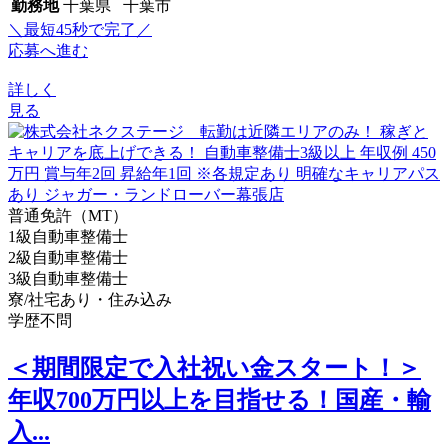
勤務地
千葉県 千葉市
＼最短45秒で完了／
応募へ進む
詳しく
見る
普通免許（MT）
1級自動車整備士
2級自動車整備士
3級自動車整備士
寮/社宅あり・住み込み
学歴不問
＜期間限定で入社祝い金スタート！＞
年収700万円以上を目指せる！国産・輸
入...