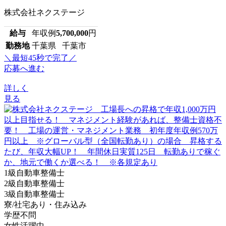
株式会社ネクステージ
給与
年収例
5,700,000
円
勤務地
千葉県 千葉市
＼最短45秒で完了／
応募へ進む
詳しく
見る
1級自動車整備士
2級自動車整備士
3級自動車整備士
寮/社宅あり・住み込み
学歴不問
女性活躍中