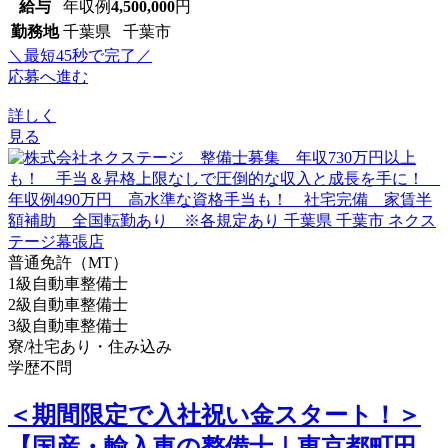
給与
年収例
4,500,000
円
勤務地
千葉県 千葉市
＼最短45秒で完了／
応募へ進む
詳しく
見る
普通免許（MT）
1級自動車整備士
2級自動車整備士
3級自動車整備士
寮/社宅あり・住み込み
学歴不問
＜期間限定で入社祝い金スタート！＞
【国産・輸入車の整備士｜東京都町田