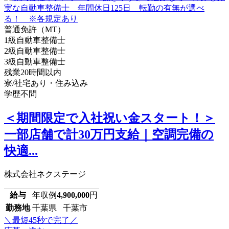
普通免許（MT）
1級自動車整備士
2級自動車整備士
3級自動車整備士
残業20時間以内
寮/社宅あり・住み込み
学歴不問
＜期間限定で入社祝い金スタート！＞
一部店舗で計30万円支給｜空調完備の
快適...
株式会社ネクステージ
給与
年収例
4,900,000
円
勤務地
千葉県 千葉市
＼最短45秒で完了／