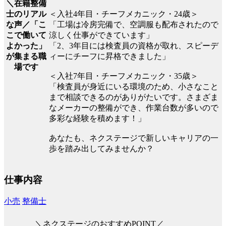
＼在籍整備
士のリアル
＜入社4年目・チーフメカニック・24歳＞
な声／「こ
「工場は冷房完備で、空調服も配布されたので
こで働いて
涼しく仕事ができています」
よかった」
「2、3年目には検査員の資格が取れ、スピーデ
が集まる職
ィーにチーフに昇格できました」
場です
＜入社7年目・チーフメカニック・35歳＞
「検査員が身近にいる環境のため、小さなこと
まで相談できるのがありがたいです。さまざま
なメーカーの整備ができ、作業台数が多いので
多彩な経験を積めます！」
あなたも、ネクステージで新しいキャリアの一
歩を踏み出してみませんか？
仕事内容
小売
整備士
＼ネクステージのおすすめPOINT／