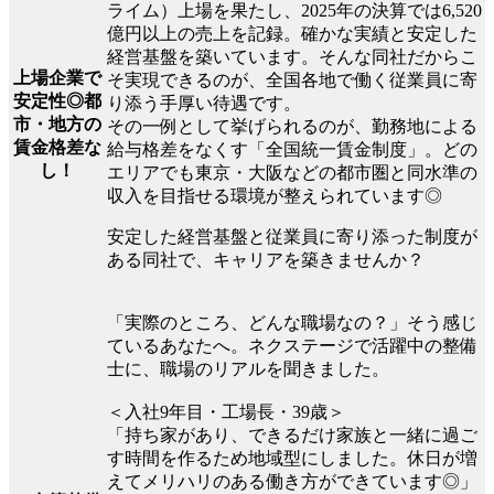
ライム）上場を果たし、2025年の決算では6,520
億円以上の売上を記録。確かな実績と安定した
経営基盤を築いています。そんな同社だからこ
上場企業で
そ実現できるのが、全国各地で働く従業員に寄
安定性◎都
り添う手厚い待遇です。
市・地方の
その一例として挙げられるのが、勤務地による
賃金格差な
給与格差をなくす「全国統一賃金制度」。どの
し！
エリアでも東京・大阪などの都市圏と同水準の
収入を目指せる環境が整えられています◎
安定した経営基盤と従業員に寄り添った制度が
ある同社で、キャリアを築きませんか？
「実際のところ、どんな職場なの？」そう感じ
ているあなたへ。ネクステージで活躍中の整備
士に、職場のリアルを聞きました。
＜入社9年目・工場長・39歳＞
「持ち家があり、できるだけ家族と一緒に過ご
す時間を作るため地域型にしました。休日が増
えてメリハリのある働き方ができています◎」