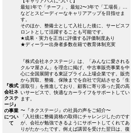
【キャリアパスについて】
最短1年で「チーフ」、最短2〜3年で「工場長」…
などとスピーディーなキャリアアップを目指せま
す。
そのほか、整備士として入社した後に、サービスフ
ロントとして活躍することも可能です。
★成果・実力を正当に評価する評価制度あり
★ディーラー出身者多数在籍で教育体制充実
『株式会社ネクステージ』は、「みんなに愛される
クルマ屋さん」を理念に掲げ、中古車販売事業を中
心に全国展開する東証プライム上場企業です。販売
から買取、整備、保険までを自社で完結させる「生
『株式
涯取引」を推進しており、顧客に寄り添った質の高
会社ネ
いサービスで、快適なカーライフをサポートしてい
クステ
ます。
ージ』
〜『ネクステージ』の社員の声をご紹介〜
の事業
「入社後に整備資格の取得にチャレンジしたのです
につい
が、会社が勉強できるようにサポートしてくれてあ
て
りがたかったです。例えば講習を受けた翌日は、復