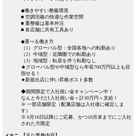
◆働きやすい整備環境
■ 空調完備の快適な作業空間
■ 重整備は基本外注
■ 各店舗に共有工具あり
◆選べる働き方
（1）グローバル型：全国各地への転勤あり
（2）中域型：近隣圏での転勤あり
（3）地域型：転居を伴う転勤なし
★グローバル型や中域型なら年収700万円以上も目
指せる！
★新規出店に伴い昇格ポスト多数
◆期間限定で入社祝い金キャンペーン中！
なんと今だけ入社祝い金＜計30万円＞支給！
※ 一部店舗限定（配属店舗は入社後に確定しま
す）
※ 6月16日以降にご応募、かつ10月末までにご入社
された方限定
【主な業務内容】
メカニ