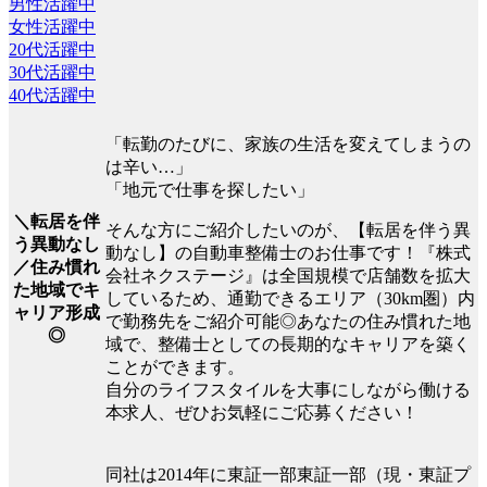
男性活躍中
女性活躍中
20代活躍中
30代活躍中
40代活躍中
「転勤のたびに、家族の生活を変えてしまうの
は辛い…」
「地元で仕事を探したい」
＼転居を伴
そんな方にご紹介したいのが、【転居を伴う異
う異動なし
動なし】の自動車整備士のお仕事です！『株式
／住み慣れ
会社ネクステージ』は全国規模で店舗数を拡大
た地域でキ
しているため、通勤できるエリア（30km圏）内
ャリア形成
で勤務先をご紹介可能◎あなたの住み慣れた地
◎
域で、整備士としての長期的なキャリアを築く
ことができます。
自分のライフスタイルを大事にしながら働ける
本求人、ぜひお気軽にご応募ください！
同社は2014年に東証一部東証一部（現・東証プ