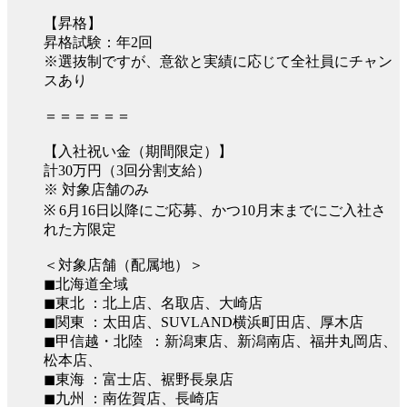
【昇格】
昇格試験：年2回
※選抜制ですが、意欲と実績に応じて全社員にチャン
スあり
＝＝＝＝＝＝
【入社祝い金（期間限定）】
計30万円（3回分割支給）
※ 対象店舗のみ
※ 6月16日以降にご応募、かつ10月末までにご入社さ
れた方限定
＜対象店舗（配属地）＞
◼︎北海道全域
◼︎東北 ：北上店、名取店、大崎店
◼︎関東 ：太田店、SUVLAND横浜町田店、厚木店
◼︎甲信越・北陸 ：新潟東店、新潟南店、福井丸岡店、
松本店、
◼︎東海 ：富士店、裾野長泉店
◼︎九州 ：南佐賀店、長崎店