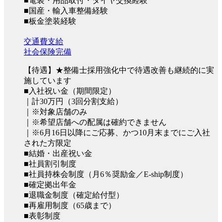
■電装・用品取付・タイヤ交換経験
■国産・輸入車整備経験
■板金塗装経験
交通費支給
社会保険完備
【待遇】★整備士採用強化中で待遇改善も継続的に実
施しています
■入社祝い金（期間限定）
｜計30万円（3回分割支給）
｜※対象店舗のみ
｜※希望店舗への配属は確約できません
｜※6月16日以降にご応募、かつ10月末までにご入社
された方限定
■結婚・出産祝い金
■社員割引制度
■社員持株会制度（月6％奨励金／E-ship制度）
■確定拠出年金
■退職金制度（確定給付型）
■再雇用制度（65歳まで）
■表彰制度