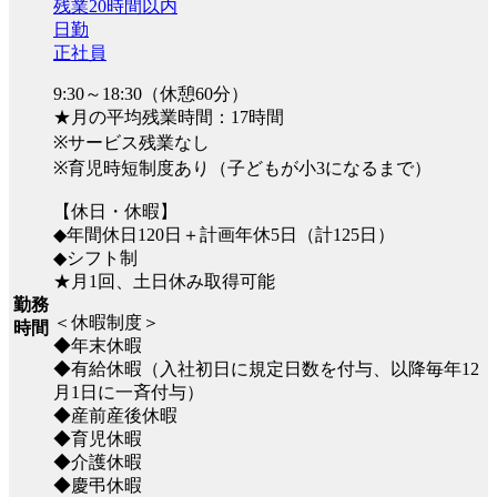
残業20時間以内
日勤
正社員
9:30～18:30（休憩60分）
★月の平均残業時間：17時間
※サービス残業なし
※育児時短制度あり（子どもが小3になるまで）
【休日・休暇】
◆年間休日120日＋計画年休5日（計125日）
◆シフト制
★月1回、土日休み取得可能
勤務
＜休暇制度＞
時間
◆年末休暇
◆有給休暇（入社初日に規定日数を付与、以降毎年12
月1日に一斉付与）
◆産前産後休暇
◆育児休暇
◆介護休暇
◆慶弔休暇