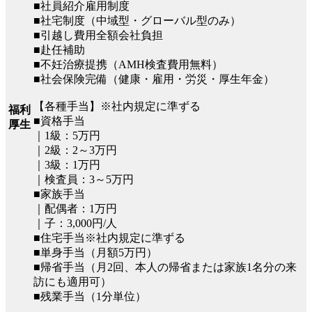
■社員紹介雇用制度
■社宅制度（中域型・グローバル型のみ）
■引越し費用全額会社負担
■赴任補助
■不妊治療提携（AMH検査費用無料）
■社会保険完備（健康・雇用・労災・厚生年金）
【各種手当】※社内規定に準ずる
福利
■資格手当
厚生
｜1級：5万円
｜2級：2～3万円
｜3級：1万円
｜検査員：3～5万円
■家族手当
｜配偶者：1万円
｜子：3,000円/人
■住宅手当※社内規定に準ずる
■単身手当（月額5万円）
■帰省手当（月2回、本人の帰省または家族1名分の来
訪にも適用可）
■残業手当（1分単位）