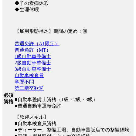
◆子の看病休暇
◆生理休暇
【雇用形態補足】期間の定め：無
普通免許（AT限定）
普通免許（MT）
1級自動車整備士
2級自動車整備士
3級自動車整備士
自動車検査員
学歴不問
第二新卒歓迎
必須
■自動車整備士資格（1級・2級・3級）
資格
■普通自動車運転免許
【歓迎スキル】
■自動車検査員資格
■ディーラー、整備工場、自動車量販店での整備経験