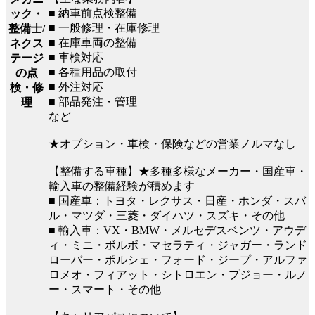
■ 納車前点検整備
ック・
■ 一般修理・在庫修理
整備士/
■ 在庫車両の整備
ネクス
■ 車検対応
テージ
■ 各種用品の取付
の点
■ 外注対応
検・修
■ 部品発注・管理
理
など
★オプション・車検・保険などの営業ノルマなし
【整備する車種】★多種多様なメーカー・国産車・
輸入車の整備経験が積めます
■ 国産車：トヨタ・レクサス・日産・ホンダ・スバ
ル・マツダ・三菱・ダイハツ・スズキ・その他
■ 輸入車：VX・BMW・メルセデスベンツ・アウデ
ィ・ミニ・ボルボ・マセラティ・ジャガー・ランド
ローバー・ポルシェ・フォード・ジープ・アルファ
ロメオ・フィアット・シトロエン・プジョー・ルノ
ー・スマート・その他