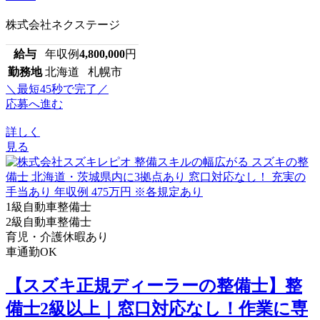
株式会社ネクステージ
給与
年収例
4,800,000
円
勤務地
北海道 札幌市
＼最短45秒で完了／
応募へ進む
詳しく
見る
1級自動車整備士
2級自動車整備士
育児・介護休暇あり
車通勤OK
【スズキ正規ディーラーの整備士】整
備士2級以上｜窓口対応なし！作業に専