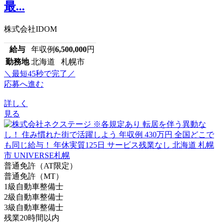
最...
株式会社IDOM
給与
年収例
6,500,000
円
勤務地
北海道 札幌市
＼最短45秒で完了／
応募へ進む
詳しく
見る
普通免許（AT限定）
普通免許（MT）
1級自動車整備士
2級自動車整備士
3級自動車整備士
残業20時間以内