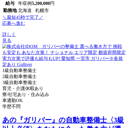
給与
年収例
5,200,000
円
勤務地
北海道 札幌市
＼最短45秒で完了／
応募へ進む
詳しく
見る
1級自動車整備士
2級自動車整備士
3級自動車整備士
育児・介護休暇あり
寮/社宅あり・住み込み
車通勤OK
学歴不問
あの『ガリバー』の自動車整備士〈3級