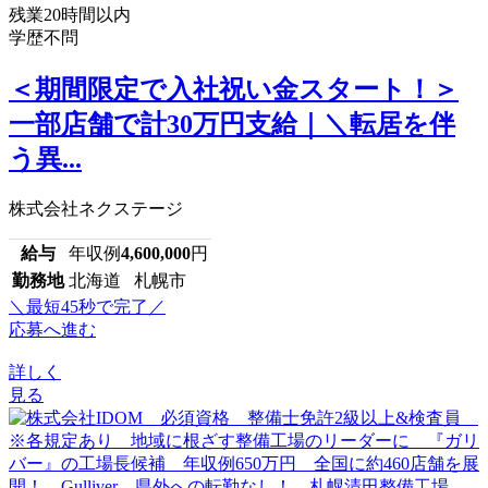
残業20時間以内
学歴不問
＜期間限定で入社祝い金スタート！＞
一部店舗で計30万円支給｜＼転居を伴
う異...
株式会社ネクステージ
給与
年収例
4,600,000
円
勤務地
北海道 札幌市
＼最短45秒で完了／
応募へ進む
詳しく
見る