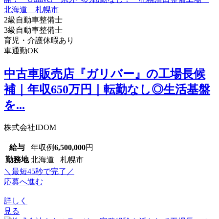
2級自動車整備士
3級自動車整備士
育児・介護休暇あり
車通勤OK
中古車販売店『ガリバー』の工場長候
補｜年収650万円｜転勤なし◎生活基盤
を...
株式会社IDOM
給与
年収例
6,500,000
円
勤務地
北海道 札幌市
＼最短45秒で完了／
応募へ進む
詳しく
見る