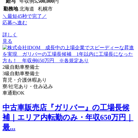
給与
年収例
5,500,000
円
勤務地
北海道 札幌市
＼最短45秒で完了／
応募へ進む
詳しく
見る
2級自動車整備士
3級自動車整備士
育児・介護休暇あり
寮/社宅あり・住み込み
車通勤OK
中古車販売店『ガリバー』の工場長候
補｜エリア内転勤のみ・年収650万円｜
最...