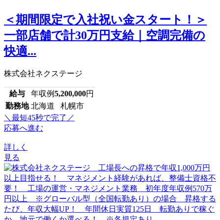
＜期間限定で入社祝い金スタート！＞
一部店舗で計30万円支給｜空調完備の
快適...
株式会社ネクステージ
給与
年収例
5,200,000
円
勤務地
北海道 札幌市
＼最短45秒で完了／
応募へ進む
詳しく
見る