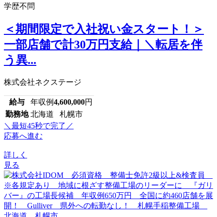
学歴不問
＜期間限定で入社祝い金スタート！＞
一部店舗で計30万円支給｜＼転居を伴
う異...
株式会社ネクステージ
給与
年収例
4,600,000
円
勤務地
北海道 札幌市
＼最短45秒で完了／
応募へ進む
詳しく
見る