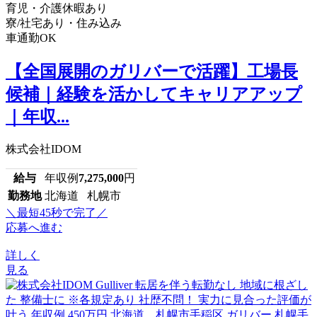
育児・介護休暇あり
寮/社宅あり・住み込み
車通勤OK
【全国展開のガリバーで活躍】工場長
候補｜経験を活かしてキャリアアップ
｜年収...
株式会社IDOM
給与
年収例
7,275,000
円
勤務地
北海道 札幌市
＼最短45秒で完了／
応募へ進む
詳しく
見る