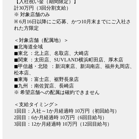
【入社祝い金（期間限定）】
計30万円（3回分割支給）
※ 対象店舗のみ
※ 6月16日以降にご応募、かつ10月末までにご入社さ
れた方限定
＜対象店舗（配属地）＞
◼︎北海道全域
◼︎東北 ：北上店、名取店、大崎店
◼︎関東 ：太田店、SUVLAND横浜町田店、厚木店
◼︎甲信越・北陸 ：新潟東店、新潟南店、福井丸岡店、
松本店、
◼︎東海 ：富士店、裾野長泉店
◼︎九州 ：南佐賀店、長崎店
※ 希望店舗への配属は確約できません
＜支給タイミング＞
1回目：入社～1か月経過時 10万円（初回給与）
2回目：6か月経過時 10万円（6回目給与）
3回目：12か月経過時 10万円（12回目給与）