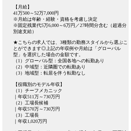
【月給】
41万500～52万7,000円
※月給は年齢・経験・資格を考慮し決定
※固定残業代5万6,000～6万円／27時間分含む（超過分
別途支給）
★こちらの求人では、3種類の勤務スタイルから選ぶこ
とができます◎上記の年収例や月給は「グローバル
型」を選択した場合の金額です。
（1）グローバル型：全国各地への転勤あり
（2）中域型：近隣圏での転勤あり
（3）地域型：転居を伴う転勤なし
【役職別のモデル年収】
（1）チーフメカニック
｜年収511万～730万円
（2）工場長候補
｜年収570万～730万円
（3）工場長
｜年収1,020万円