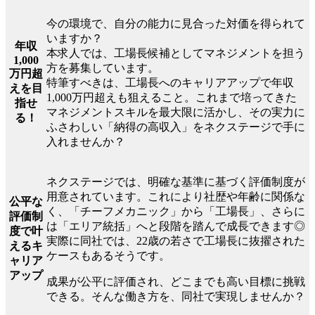
今の環境で、自分の能力に見合った対価を得られて
いますか？
年収
本求人では、工場長候補としてマネジメントを担う
1,000
方を募集しています。
万円超
特筆すべきは、工場長へのキャリアアップで年収
えを目
1,000万円超えも狙えること。これまで培ってきた
指せ
マネジメントスキルを最大限に活かし、その実力に
る！
ふさわしい「納得の高収入」をネクステージで手に
入れませんか？
ネクステージでは、明確な基準に基づく評価制度が
用意されています。これにより社歴や年齢に関係な
公平な
く、「チーフメカニック」から「工場長」、さらに
評価制
は「エリア統括」へと段階を踏んで成長できます◎
度で叶
実際に同社では、22歳の若さで工場長に抜擢された
えるキ
ケースもあるそうです。
ャリア
アップ
成果が公平に評価され、どこまでも高い目標に挑戦
できる。そんな働き方を、同社で実現しませんか？