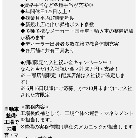
◆資格手当など各種手当が充実◎
◆年間休日125日以上！
◆残業月平均17時間程度
◆新規出店に伴い昇格ポスト多数
◆多種多様なメーカー・国産車・輸入車の整備経験
が積めます
◆ディーラー出身者多数在籍で教育体制充実
◆各店舗に共有工具あり
◆期間限定で入社祝い金キャンペーン中！
なんと今だけ入社祝い金＜計30万円＞支給！
※ 一部店舗限定（配属店舗は入社後に確定しま
す）
※ 6月16日以降にご応募、かつ10月末までにご入社
された方限定
＜業務内容＞
自動車
工場長候補として、工場全体の運営・マネジメント
整備/
を担当します。
工場で
※整備の実務作業は専任のメカニックが担当します
の運
営・マ