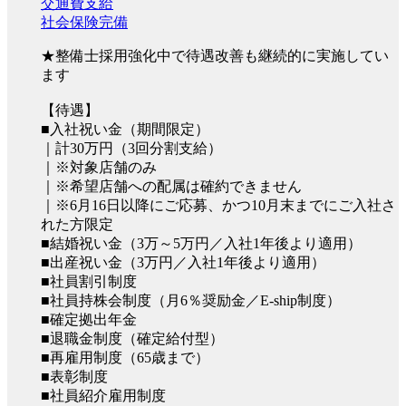
交通費支給
社会保険完備
★整備士採用強化中で待遇改善も継続的に実施してい
ます
【待遇】
■入社祝い金（期間限定）
｜計30万円（3回分割支給）
｜※対象店舗のみ
｜※希望店舗への配属は確約できません
｜※6月16日以降にご応募、かつ10月末までにご入社さ
れた方限定
■結婚祝い金（3万～5万円／入社1年後より適用）
■出産祝い金（3万円／入社1年後より適用）
■社員割引制度
■社員持株会制度（月6％奨励金／E-ship制度）
■確定拠出年金
■退職金制度（確定給付型）
■再雇用制度（65歳まで）
■表彰制度
■社員紹介雇用制度