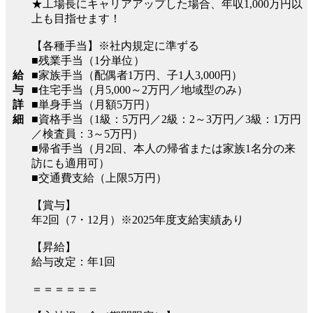
★工場長にキャリアアップした場合、年収1,000万円以
上も目指せます！
【各種手当】※社内規定に準ずる
■残業手当（1分単位）
■家族手当（配偶者1万円、子1人3,000円）
給
■住宅手当（月5,000～2万円／地域型のみ）
与
■単身手当（月額5万円）
詳
■資格手当（1級：5万円／2級：2～3万円／3級：1万円
細
／検査員：3～5万円）
■帰省手当（月2回、本人の帰省または家族1名分の来
訪にも適用可）
■交通費支給（上限5万円）
【賞与】
年2回（7・12月）※2025年度支給実績あり
【昇給】
給与改定：年1回
＝＝＝＝＝＝