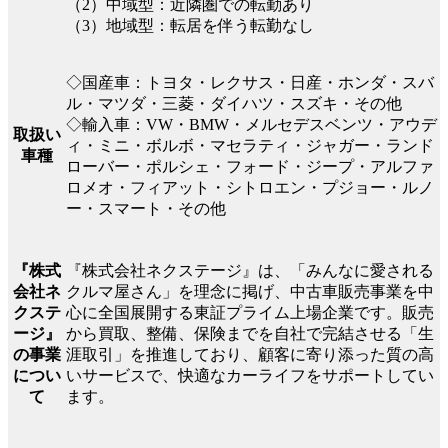
（2）中域型：近隣圏での転勤あり
（3）地域型：転居を伴う転勤なし
◇国産車：トヨタ・レクサス・日産・ホンダ・スバ
ル・マツダ・三菱・ダイハツ・スズキ・その他
◇輸入車：VW・BMW・メルセデスベンツ・アウデ
取扱い
ィ・ミニ・ボルボ・マセラティ・ジャガー・ランド
車種
ローバー・ポルシェ・フォード・ジープ・アルファ
ロメオ・フィアット・シトロエン・プジョー・ルノ
ー・スマート・その他
『株式会社ネクステージ』は、「みんなに愛される
『株式
クルマ屋さん」を理念に掲げ、中古車販売事業を中
会社ネ
心に全国展開する東証プライム上場企業です。販売
クステ
から買取、整備、保険までを自社で完結させる「生
ージ』
涯取引」を推進しており、顧客に寄り添った質の高
の事業
いサービスで、快適なカーライフをサポートしてい
につい
ます。
て