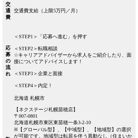
交
交通費支給（上限5万円／月）
通
費
＜STEP1＞「応募へ進む」を押す
応
＜STEP2＞転職相談
募
☆キャリアアドバイザーから求人をご紹介したり、面
の
接についてアドバイスします！
流
＜STEP3＞企業と面接
れ
＜STEP4＞内定！
北海道 札幌市
【ネクステージ札幌苗穂店】
〒007-0801
北海道札幌市東区東苗穂一条3-2-10
※【グローバル型】、【中域型】、【地域型】の選択
が可能です。地域型は転居を伴う異動なし（住まいか