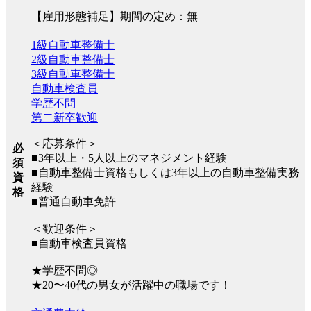
【雇用形態補足】期間の定め：無
1級自動車整備士
2級自動車整備士
3級自動車整備士
自動車検査員
学歴不問
第二新卒歓迎
＜応募条件＞
必
■3年以上・5人以上のマネジメント経験
須
■自動車整備士資格もしくは3年以上の自動車整備実務
資
経験
格
■普通自動車免許
＜歓迎条件＞
■自動車検査員資格
★学歴不問◎
★20〜40代の男女が活躍中の職場です！