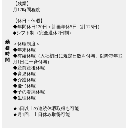
【残業】
月17時間程度
【休日・休暇】
◆年間休日120日＋計画年休5日（計125日）
◆シフト制（完全週休2日制）
勤
＜休暇制度＞
務
◆年末休暇
時
◆有給休暇（入社初日に規定日数を付与、以降毎年12
間
月1日に一斉付与）
◆産前産後休暇
◆育児休暇
◆介護休暇
◆慶弔休暇
◆子の看病休暇
◆生理休暇
★5日以上の連続休暇取得も可能
★月1回、土日休み取得可能