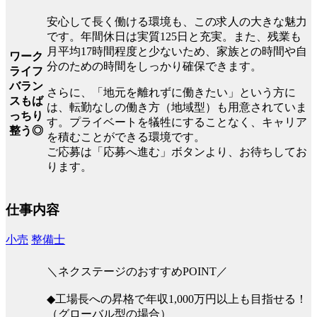
安心して長く働ける環境も、この求人の大きな魅力
です。年間休日は実質125日と充実。また、残業も
月平均17時間程度と少ないため、家族との時間や自
ワーク
分のための時間をしっかり確保できます。
ライフ
バラン
さらに、「地元を離れずに働きたい」という方に
スもば
は、転勤なしの働き方（地域型）も用意されていま
っちり
す。プライベートを犠牲にすることなく、キャリア
整う◎
を積むことができる環境です。
ご応募は「応募へ進む」ボタンより、お待ちしてお
ります。
仕事内容
小売
整備士
＼ネクステージのおすすめPOINT／
◆工場長への昇格で年収1,000万円以上も目指せる！
（グローバル型の場合）