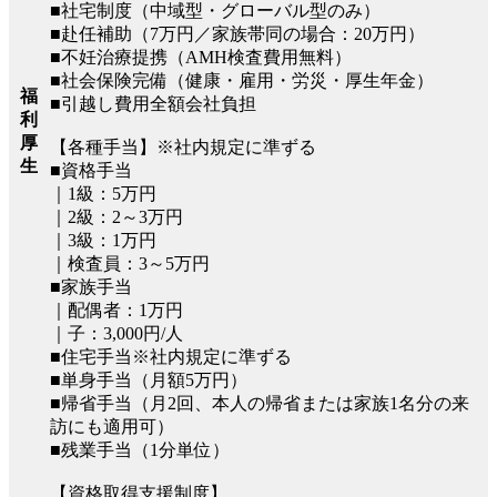
■社宅制度（中域型・グローバル型のみ）
■赴任補助（7万円／家族帯同の場合：20万円）
■不妊治療提携（AMH検査費用無料）
■社会保険完備（健康・雇用・労災・厚生年金）
福
■引越し費用全額会社負担
利
厚
【各種手当】※社内規定に準ずる
生
■資格手当
｜1級：5万円
｜2級：2～3万円
｜3級：1万円
｜検査員：3～5万円
■家族手当
｜配偶者：1万円
｜子：3,000円/人
■住宅手当※社内規定に準ずる
■単身手当（月額5万円）
■帰省手当（月2回、本人の帰省または家族1名分の来
訪にも適用可）
■残業手当（1分単位）
【資格取得支援制度】