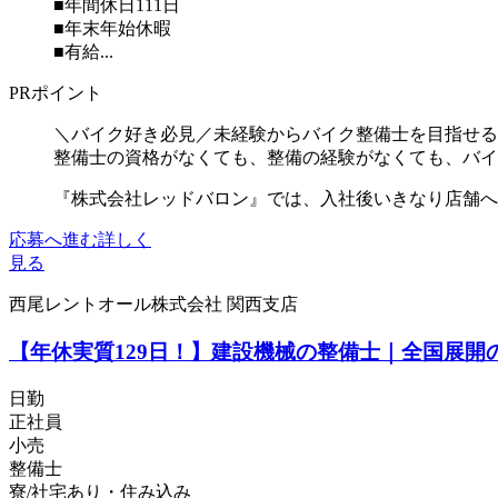
■年間休日111日
■年末年始休暇
■有給...
PRポイント
＼バイク好き必見／未経験からバイク整備士を目指せる
整備士の資格がなくても、整備の経験がなくても、バイ
『株式会社レッドバロン』では、入社後いきなり店舗へ配
応募へ進む
詳しく
見る
西尾レントオール株式会社 関西支店
【年休実質129日！】建設機械の整備士｜全国展開
日勤
正社員
小売
整備士
寮/社宅あり・住み込み