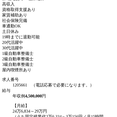
高収入
資格取得支援あり
家賃補助あり
社会保険完備
車通勤OK
土日休み
19時までに退勤可能
20代活躍中
30代活躍中
1級自動車整備士
2級自動車整備士
3級自動車整備士
屋内喫煙所あり
求人番号
1205661 （電話応募で必要になります。）
給与
年収例
4,500,000
円
【月給】
24万6,834～29万円
（うち固定残業代2万6,334～3万156円／月15時間...