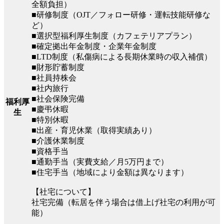
全額負担）
■研修制度（OJT／フォロー研修・運転技能研修な
ど）
■選択型福利厚生制度（カフェテリアプラン）
■確定拠出年金制度・企業年金制度
■LTD制度（私傷病による長期休業時の収入補償）
■財形貯蓄制度
■社員持株会
■社内旅行
■社会保険完備
福利厚
■慶弔休暇
生
■特別休暇
■出産・育児休業（取得実績あり）
■介護休業制度
■資格手当
■通勤手当（実費支給／月5万円まで）
■住宅手当（地域により金額は異なります）
【社宅について】
社宅完備（転居を伴う場合は借上げ社宅の利用が可
能）