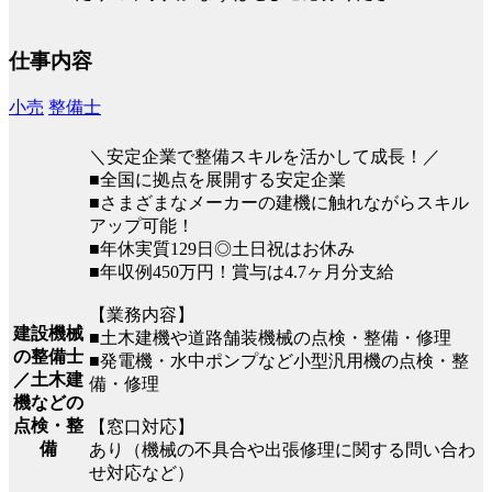
仕事内容
小売
整備士
＼安定企業で整備スキルを活かして成長！／
■全国に拠点を展開する安定企業
■さまざまなメーカーの建機に触れながらスキル
アップ可能！
■年休実質129日◎土日祝はお休み
■年収例450万円！賞与は4.7ヶ月分支給
【業務内容】
建設機械
■土木建機や道路舗装機械の点検・整備・修理
の整備士
■発電機・水中ポンプなど小型汎用機の点検・整
／土木建
備・修理
機などの
点検・整
【窓口対応】
備
あり（機械の不具合や出張修理に関する問い合わ
せ対応など）