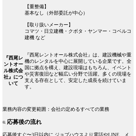
【重整備】
基本なし（外部委託が中心）
【取り扱いメーカー】
コマツ・日立建機・クボタ・ヤンマー・コベルコ
建機 など
『西尾レントオール株式会社』は、建設機械や重
『西尾レ
機のレンタルを中心に展開している企業です。全
ントオー
国に拠点を構え、建設現場はもちろん、イベント
ル株式会
や災害復旧など幅広い分野で活躍。多くの現場を
社』につ
支える存在として、安定した成長を続けていま
いて
す。
業務内容の変更範囲：会社の定めるすべての業務
応募後の流れ
応募後すぐ〜3日以内に
ジョブハウスより電話やLINE、メ