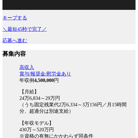
キープする
＼最短45秒で完了／
応募へ進む
募集内容
高収入
賞与/報奨金/慰労金あり
年収例
4,500,000
円
【月給】
24万6,834～29万円
（うち固定残業代2万6,334～3万156円／月15時間
分、超過分は別途支給）
【年収モデル】
430万～520万円
※資格の有無にかかわらず同条件