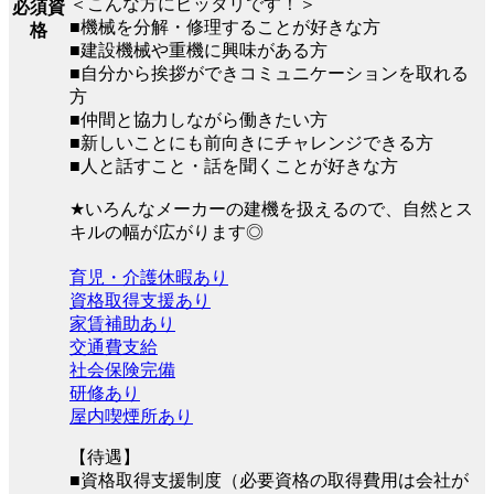
＜こんな方にピッタリです！＞
必須資
■機械を分解・修理することが好きな方
格
■建設機械や重機に興味がある方
■自分から挨拶ができコミュニケーションを取れる
方
■仲間と協力しながら働きたい方
■新しいことにも前向きにチャレンジできる方
■人と話すこと・話を聞くことが好きな方
★いろんなメーカーの建機を扱えるので、自然とス
キルの幅が広がります◎
育児・介護休暇あり
資格取得支援あり
家賃補助あり
交通費支給
社会保険完備
研修あり
屋内喫煙所あり
【待遇】
■資格取得支援制度（必要資格の取得費用は会社が