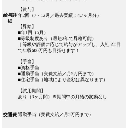
【賞与】
給与詳
年2回（7・12月／過去実績：4.7ヶ月分）
細
【昇給】
■年1回（5月）
■等級制度あり（最短2年で昇格可能）
｜等級や評価に応じて給与がアップし、入社5年目
で年収600万円も目指せます！
【手当】
■資格手当
■通勤手当（実費支給／月5万円まで）
■住宅手当（地域により金額は異なります）
【試用期間】
あり（3ヶ月間）※期間中の月給の変動なし
通勤手当（実費支給／月5万円まで）
交通費