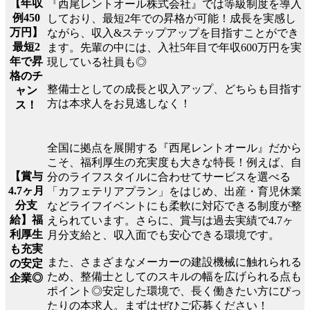
【年収
『西尾レントオール株式会社』では等級制度を導入
例450
しており、最短2年での昇格が可能！成長を実感し
万円】
ながら、収入&ステップアップを目指すことができ
最短2
ます。先輩の中には、入社5年目で年収600万円を実
年で昇
現している社員も◎
格のチ
整備士としての成長と収入アップ、どちらも目指す
ャン
方は本求人をお見逃しなく！
ス！
全国に拠点を展開する『西尾レントオール』だから
こそ、福利厚生の充実度も大きな特長！例えば、自
【賞与
分のライフスタイルに合わせてサービスを選べる
4.7ヶ月
「カフェテリアプラン」をはじめ、出産・育児休業
分支
などライフイベントにも柔軟に対応できる制度が整
給】福
えられています。さらに、賞与は過去実績で4.7ヶ
利厚生
月分支給と、収入面でも安心できる環境です。
も充実
また、さまざまなメーカーの建設機械に触れられる
の安定
ため、整備士としてのスキルの幅を広げられる点も
企業◎
ポイント◎安定した環境で、長く働きたい方にぴっ
たりの本求人。まずはぜひご応募ください！