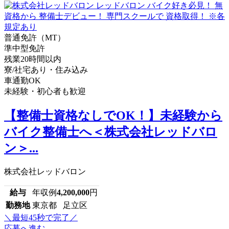
普通免許（MT）
準中型免許
残業20時間以内
寮/社宅あり・住み込み
車通勤OK
未経験・初心者も歓迎
【整備士資格なしでOK！】未経験から
バイク整備士へ＜株式会社レッドバロ
ン＞...
株式会社レッドバロン
給与
年収例
4,200,000
円
勤務地
東京都 足立区
＼最短45秒で完了／
応募へ進む