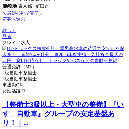
勤務地
東京都 町田市
＼最短45秒で完了／
応募へ進む
詳しく
見る
プレミア求人
普通免許（MT）
2級自動車整備士
3級自動車整備士
車通勤OK
女性活躍中
【整備士3級以上・大型車の整備】『い
すゞ自動車』グループの安定基盤あ
り！｜...