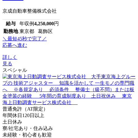
京成自動車整備株式会社
給与
年収例
4,250,000
円
勤務地
東京都 葛飾区
＼最短45秒で完了／
応募へ進む
詳しく
見る
スペシャル
普通免許（AT限定）
年間休日120日以上
土日休み
寮/社宅あり・住み込み
未経験・初心者も歓迎