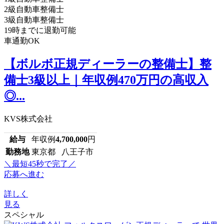
2級自動車整備士
3級自動車整備士
19時までに退勤可能
車通勤OK
【ボルボ正規ディーラーの整備士】整
備士3級以上｜年収例470万円の高収入
◎...
KVS株式会社
給与
年収例
4,700,000
円
勤務地
東京都 八王子市
＼最短45秒で完了／
応募へ進む
詳しく
見る
スペシャル