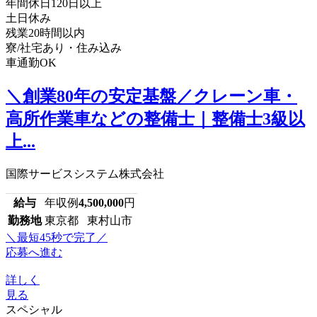
年間休日120日以上
土日休み
残業20時間以内
寮/社宅あり・住み込み
車通勤OK
＼創業80年の安定基盤／クレーン車・
高所作業車などの整備士｜整備士3級以
上...
国際サービスシステム株式会社
給与
年収例
4,500,000
円
勤務地
東京都 東村山市
＼最短45秒で完了／
応募へ進む
詳しく
見る
スペシャル