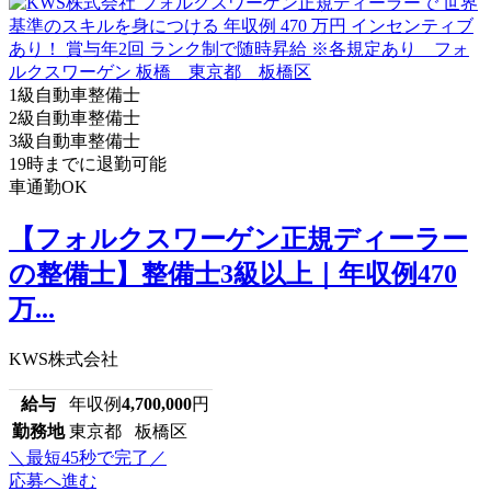
1級自動車整備士
2級自動車整備士
3級自動車整備士
19時までに退勤可能
車通勤OK
【フォルクスワーゲン正規ディーラー
の整備士】整備士3級以上｜年収例470
万...
KWS株式会社
給与
年収例
4,700,000
円
勤務地
東京都 板橋区
＼最短45秒で完了／
応募へ進む