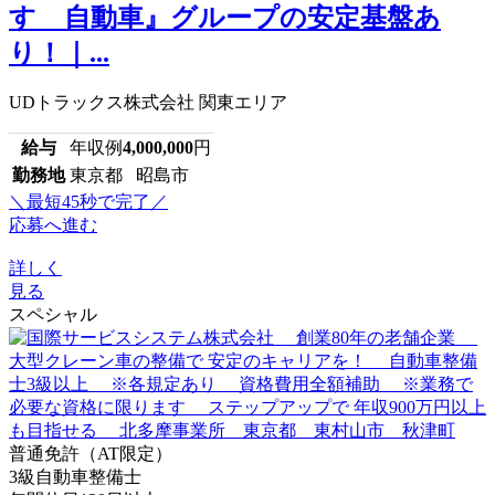
すゞ自動車』グループの安定基盤あ
り！｜...
UDトラックス株式会社 関東エリア
給与
年収例
4,000,000
円
勤務地
東京都 昭島市
＼最短45秒で完了／
応募へ進む
詳しく
見る
スペシャル
普通免許（AT限定）
3級自動車整備士