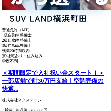
普通免許（MT）
1級自動車整備士
2級自動車整備士
3級自動車整備士
残業20時間以内
寮/社宅あり・住み込み
学歴不問
＜期間限定で入社祝い金スタート！＞
一部店舗で計30万円支給｜空調完備の
快適...
株式会社ネクステージ
給与
年収例
5,200,000
円