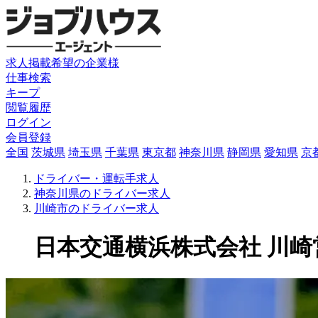
求人掲載希望の企業様
仕事検索
キープ
閲覧履歴
ログイン
会員登録
全国
茨城県
埼玉県
千葉県
東京都
神奈川県
静岡県
愛知県
京
ドライバー・運転手求人
神奈川県のドライバー求人
川崎市のドライバー求人
日本交通横浜株式会社 川崎営