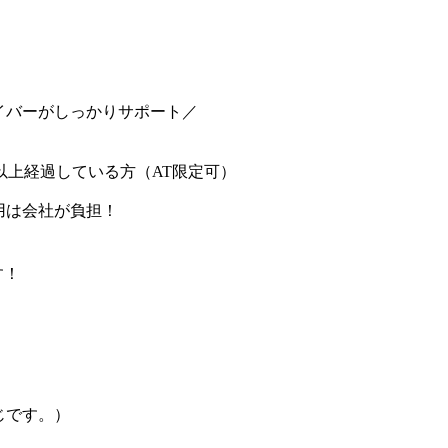
イバーがしっかりサポート／
以上経過している方（AT限定可）
用は会社が負担！
す！
じです。）