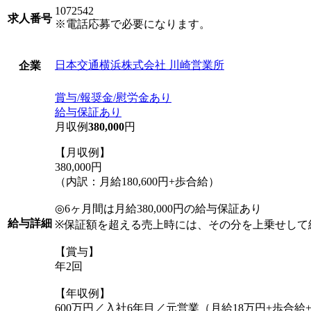
1072542
求人番号
※電話応募で必要になります。
日本交通横浜株式会社 川崎営業所
企業
賞与/報奨金/慰労金あり
給与保証あり
月収例
380,000
円
【月収例】
380,000円
（内訳：月給180,600円+歩合給）
◎6ヶ月間は月給380,000円の給与保証あり
給与詳細
※保証額を超える売上時には、その分を上乗せして
【賞与】
年2回
【年収例】
600万円／入社6年目／元営業（月給18万円+歩合給