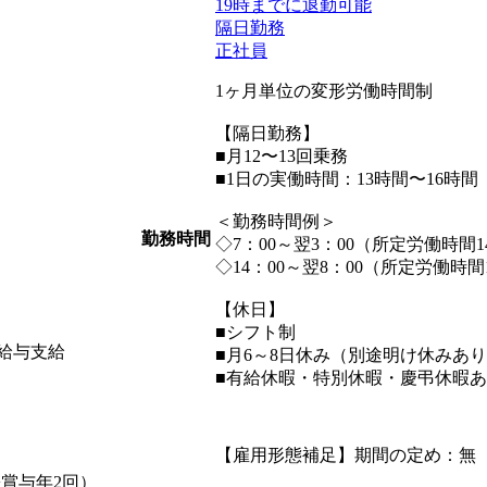
19時までに退勤可能
隔日勤務
正社員
1ヶ月単位の変形労働時間制
【隔日勤務】
■月12〜13回乗務
■1日の実働時間：13時間〜16時間
＜勤務時間例＞
勤務時間
◇7：00～翌3：00（所定労働時間1
◇14：00～翌8：00（所定労働時間
【休日】
■シフト制
給与支給
■月6～8日休み（別途明け休みあ
■有給休暇・特別休暇・慶弔休暇
【雇用形態補足】期間の定め：無
+賞与年2回）