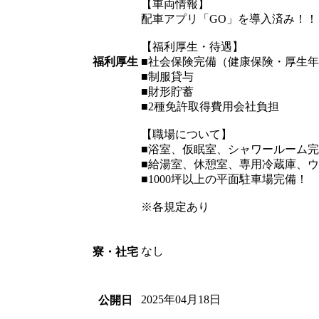
【車両情報】
配車アプリ「GO」を導入済み！！
【福利厚生・待遇】
福利厚生
■社会保険完備（健康保険・厚生
■制服貸与
■財形貯蓄
■2種免許取得費用会社負担
【職場について】
■浴室、仮眠室、シャワールーム
■給湯室、休憩室、専用冷蔵庫、
■1000坪以上の平面駐車場完備！
※各規定あり
なし
寮・社宅
2025年04月18日
公開日