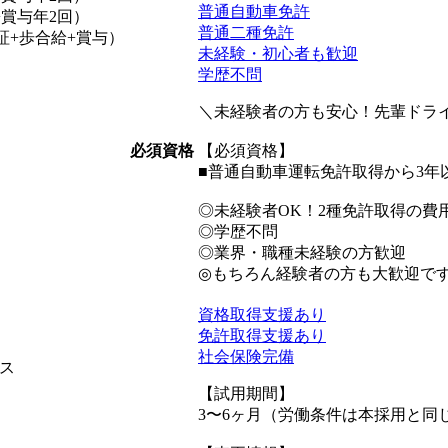
普通自動車免許
+賞与年2回）
普通二種免許
保証+歩合給+賞与）
未経験・初心者も歓迎
学歴不問
＼未経験者の方も安心！先輩ドラ
必須資格
【必須資格】
■普通自動車運転免許取得から3年
◎未経験者OK！2種免許取得の費
◎学歴不問
◎業界・職種未経験の方歓迎
◎もちろん経験者の方も大歓迎で
資格取得支援あり
免許取得支援あり
社会保険完備
ス
【試用期間】
3〜6ヶ月（労働条件は本採用と同