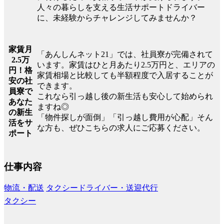
人々の暮らしを支える生活サポートドライバー
に、未経験からチャレンジしてみませんか？
家賃月
「あんしんネット21」では、社員寮が完備されて
2.5万
います。家賃はひと月あたり2.5万円と、エリアの
円！格
家賃相場と比較しても半額程度で入居することが
安の社
できます。
員寮で
これなら引っ越し後の新生活も安心して始められ
あなた
ますね◎
の新生
「物件探しが面倒」「引っ越し費用が心配」そん
活をサ
な方も、ぜひこちらの求人にご応募ください。
ポート
仕事内容
物流・配送
タクシードライバー・送迎代行
タクシー