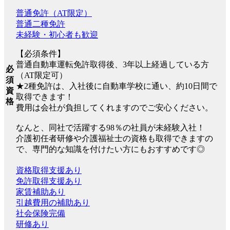
普通免許（AT限定）
普通二種免許
未経験・初心者も歓迎
【必須条件】
普通自動車運転免許取得後、3年以上経過している方
必
（AT限定可）
須
★2種免許は、入社後に自動車学校に通い、約10日間で
資
取得できます！
格
費用は会社が負担してくれますのでご安心ください。
なんと、同社で活躍する98％の社員が未経験入社！
介護初任者研修や介護福祉士の資格も取得できますの
で、専門的な知識を付けたい方にもおすすめです◎
資格取得支援あり
免許取得支援あり
家賃補助あり
引越費用の補助あり
社会保険完備
研修あり