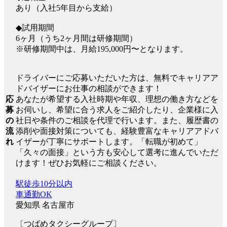
あり（入社5年目から支給）
◆試用期間
6ヶ月（うち2ヶ月間は研修期間）
※研修期間中は、月給195,000円〜となります。
ドライバーにご応募いただいた方は、無料でキャリアア
ドバイザーにお仕事の相談ができます！
応
あなたが希望する入社時期や年収、理想の働き方などを
募
お伺いし、希望に合う求人をご紹介したり、企業様に入
の
社日や条件のご相談を代理で行います。また、履歴書の
流
添削や面接対策についても、経験豊富なキャリアアドバ
れ
イザーが丁寧にサポートします。「転職が初めて」
「久々の面接」という方も安心して選考に進んでいただ
けます！ぜひお気軽にご相談ください。
駅徒歩10分以内
車通勤OK
愛知県 名古屋市
〔つばめタクシーグループ〕