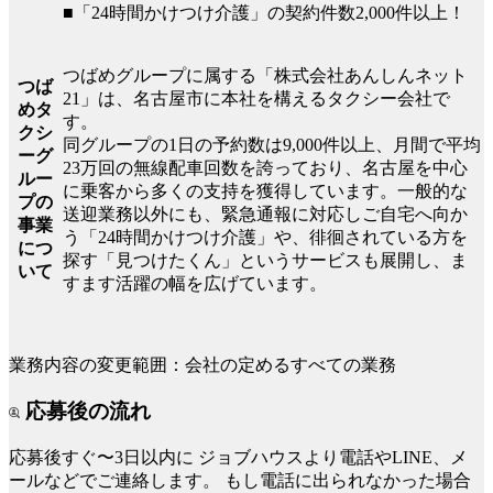
■「24時間かけつけ介護」の契約件数2,000件以上！
つばめグループに属する「株式会社あんしんネット
つば
21」は、名古屋市に本社を構えるタクシー会社で
めタ
す。
クシ
同グループの1日の予約数は9,000件以上、月間で平均
ーグ
23万回の無線配車回数を誇っており、名古屋を中心
ルー
に乗客から多くの支持を獲得しています。一般的な
プの
送迎業務以外にも、緊急通報に対応しご自宅へ向か
事業
う「24時間かけつけ介護」や、徘徊されている方を
につ
探す「見つけたくん」というサービスも展開し、ま
いて
すます活躍の幅を広げています。
業務内容の変更範囲：会社の定めるすべての業務
応募後の流れ
応募後すぐ〜3日以内に
ジョブハウスより電話やLINE、メ
ールなどでご連絡します。
もし電話に出られなかった場合