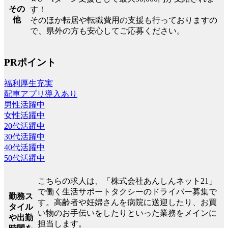
その
す！
他
そのほか転居や転職費用の支援も行っておりますの
で、県外の方も安心してご応募ください。
PRポイント
福利厚生充実
配車アプリ導入あり
男性活躍中
女性活躍中
20代活躍中
30代活躍中
40代活躍中
50代活躍中
こちらの求人は、「株式会社あんしんネット21」
で働く生活サポートタクシーのドライバー募集で
勤務ス
す。高齢者や妊婦さんを病院に送迎したり、お買
タイル
い物のお手伝いをしたりといった業務をメインに
や出勤
担当します。