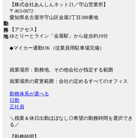
【株式会社あんしんネット21／守山営業所】
〒463-0072
愛知県名古屋市守山区金屋2丁目388番地
勤
【アクセス】
務
ゆとりーとライン「金屋駅」から徒歩約10分
地
◆マイカー通勤OK（従業員用駐車場完備）
就業場所：勤務地、その他会社が指定する範囲
就業場所の変更範囲：会社の定めるすべてのオフィス
勤務体系が選べる
日勤
正社員
＼残業＆休日出勤ほぼなし◎希望の勤務時間を選択でき
る／
【勤務時間】