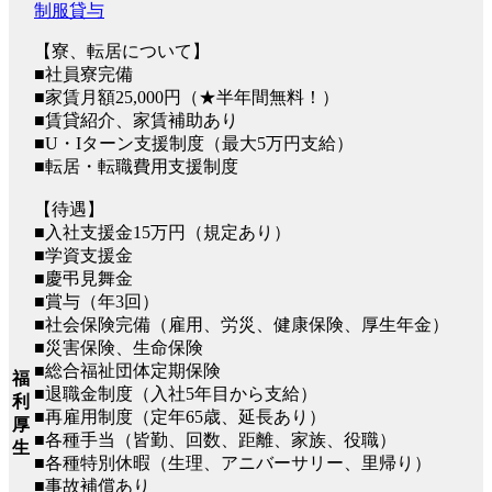
制服貸与
【寮、転居について】
■社員寮完備
■家賃月額25,000円（★半年間無料！）
■賃貸紹介、家賃補助あり
■U・Iターン支援制度（最大5万円支給）
■転居・転職費用支援制度
【待遇】
■入社支援金15万円（規定あり）
■学資支援金
■慶弔見舞金
■賞与（年3回）
■社会保険完備（雇用、労災、健康保険、厚生年金）
■災害保険、生命保険
■総合福祉団体定期保険
福
■退職金制度（入社5年目から支給）
利
■再雇用制度（定年65歳、延長あり）
厚
■各種手当（皆勤、回数、距離、家族、役職）
生
■各種特別休暇（生理、アニバーサリー、里帰り）
■事故補償あり