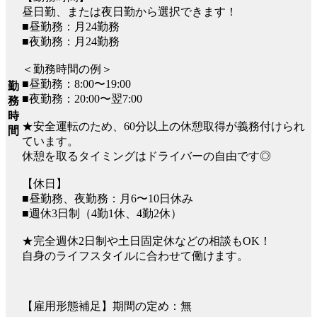
昼日勤、または夜日勤から選択できます！
■昼勤務：月24勤務
■夜勤務：月24勤務
＜勤務時間の例＞
■昼勤務：8:00〜19:00
勤
■夜勤務：20:00〜翌7:00
務
時
★安全運転のため、60分以上の休憩取得が義務付けられ
間
ています。
休憩を取るタイミングはドライバーの自由です◎
【休日】
■昼勤務、夜勤務：月6〜10日休み
■週休3日制（4勤1休、4勤2休）
★完全週休2日制や土日固定休などの相談もOK！
自身のライフスタイルに合わせて働けます。
【雇用形態補足】期間の定め：無