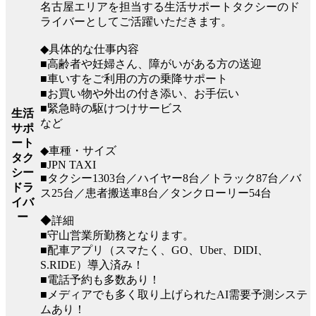
名古屋エリアを担当する生活サポートタクシーのド
ライバーとしてご活躍いただきます。
◆具体的な仕事内容
■高齢者や妊婦さん、障がいがある方の送迎
■車いすをご利用の方の乗降サポート
■お買い物や外出の付き添い、お手伝い
■緊急時の駆けつけサービス
生活
など
サポ
ート
◆車種・サイズ
タク
■JPN TAXI
シー
■タクシー1303台／ハイヤー8台／トラック87台／バ
ドラ
ス25台／患者搬送車8台／タンクローリー54台
イバ
ー
◆詳細
■守山営業所勤務となります。
■配車アプリ（スマたく、GO、Uber、DIDI、
S.RIDE）導入済み！
■電話予約も多数あり！
■メディアでも多く取り上げられたAI需要予測システ
ムあり！