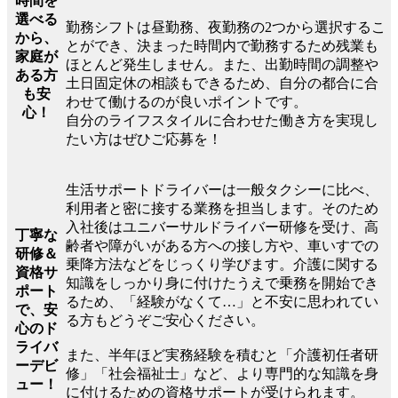
時間を
選べる
勤務シフトは昼勤務、夜勤務の2つから選択するこ
から、
とができ、決まった時間内で勤務するため残業も
家庭が
ほとんど発生しません。また、出勤時間の調整や
ある方
土日固定休の相談もできるため、自分の都合に合
も安
わせて働けるのが良いポイントです。
心！
自分のライフスタイルに合わせた働き方を実現し
たい方はぜひご応募を！
生活サポートドライバーは一般タクシーに比べ、
利用者と密に接する業務を担当します。そのため
入社後はユニバーサルドライバー研修を受け、高
丁寧な
齢者や障がいがある方への接し方や、車いすでの
研修＆
乗降方法などをじっくり学びます。介護に関する
資格サ
知識をしっかり身に付けたうえで乗務を開始でき
ポート
るため、「経験がなくて…」と不安に思われてい
で、安
る方もどうぞご安心ください。
心のド
ライバ
また、半年ほど実務経験を積むと「介護初任者研
ーデビ
修」「社会福祉士」など、より専門的な知識を身
ュー！
に付けるための資格サポートが受けられます。