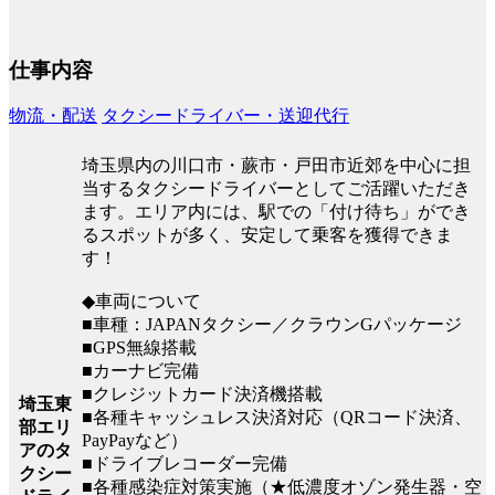
仕事内容
物流・配送
タクシードライバー・送迎代行
埼玉県内の川口市・蕨市・戸田市近郊を中心に担
当するタクシードライバーとしてご活躍いただき
ます。エリア内には、駅での「付け待ち」ができ
るスポットが多く、安定して乗客を獲得できま
す！
◆車両について
■車種：JAPANタクシー／クラウンGパッケージ
■GPS無線搭載
■カーナビ完備
■クレジットカード決済機搭載
埼玉東
■各種キャッシュレス決済対応（QRコード決済、
部エリ
PayPayなど）
アのタ
■ドライブレコーダー完備
クシー
■各種感染症対策実施（★低濃度オゾン発生器・空