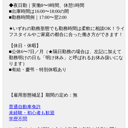
◆夜日勤｜実働8〜9時間、休憩1時間
■出庫時間は16:00〜18:00の間
■勤務時間例｜17:00〜翌2:00
★いずれの勤務形態でも勤務時間は柔軟に相談OK！ライ
フスタイルやご家庭の都合に合った働き方ができます！
【休日・休暇】
■公休6〜7日／月（★隔日勤務の場合は、左記に加えて
勤務明けの日も「明け休み」と呼ばれるお休み扱いにな
ります）
■有給・慶弔・特別休暇あり
【雇用形態補足】期間の定め：無
普通自動車免許
未経験・初心者も歓迎
学歴不問