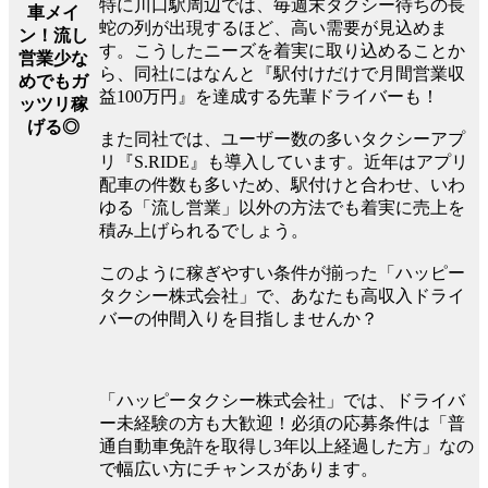
特に川口駅周辺では、毎週末タクシー待ちの長
車メイ
蛇の列が出現するほど、高い需要が見込めま
ン！流し
す。こうしたニーズを着実に取り込めることか
営業少な
ら、同社にはなんと『駅付けだけで月間営業収
めでもガ
益100万円』を達成する先輩ドライバーも！
ッツリ稼
げる◎
また同社では、ユーザー数の多いタクシーアプ
リ『S.RIDE』も導入しています。近年はアプリ
配車の件数も多いため、駅付けと合わせ、いわ
ゆる「流し営業」以外の方法でも着実に売上を
積み上げられるでしょう。
このように稼ぎやすい条件が揃った「ハッピー
タクシー株式会社」で、あなたも高収入ドライ
バーの仲間入りを目指しませんか？
「ハッピータクシー株式会社」では、ドライバ
ー未経験の方も大歓迎！必須の応募条件は「普
通自動車免許を取得し3年以上経過した方」なの
で幅広い方にチャンスがあります。