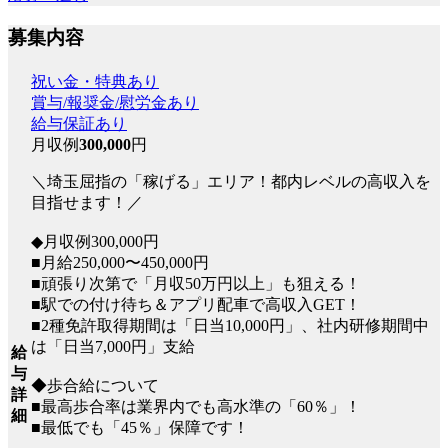
募集内容
祝い金・特典あり
賞与/報奨金/慰労金あり
給与保証あり
月収例
300,000
円
＼埼玉屈指の「稼げる」エリア！都内レベルの高収入を
目指せます！／
◆月収例300,000円
■月給250,000〜450,000円
■頑張り次第で「月収50万円以上」も狙える！
■駅での付け待ち＆アプリ配車で高収入GET！
■2種免許取得期間は「日当10,000円」、社内研修期間中
は「日当7,000円」支給
給
与
◆歩合給について
詳
■最高歩合率は業界内でも高水準の「60％」！
細
■最低でも「45％」保障です！