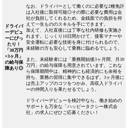
なお、ドライバーとして働くのに必要な2種免許
は入社後に取得可能◎その際に必要な費用は会
社が負担してくれるため、金銭面での負担を抑
えて一生もののスキルを手にできます。
ドライバ
加えて、入社直後には丁寧な社内研修も実施さ
ーデビュ
れます。じっくり10日間かけて、接客マナーや
ーにぴっ
安全運転に必要な技術を身に付けられるので、
たり！
未経験の方も安心して乗務に臨めるでしょう。
「30万円
×3ヶ月」
また、未経験者には「乗務開始後3ヶ月間、月30
の給与保
万円」の給与保障も用意されています。これな
障あり◎
ら保障期間中は、精神的にも経済的にも余裕を
持ち、業務の習得に集中できるはず。3ヶ月後に
は売上アップのコツをつかみ、高収入ドライバ
ーの仲間入りを果たせるでしょう。
ドライバーデビューを検討中なら、働き始めの
サポートも万全な「ハッピータクシー株式会
社」の求人にぜひご応募ください！