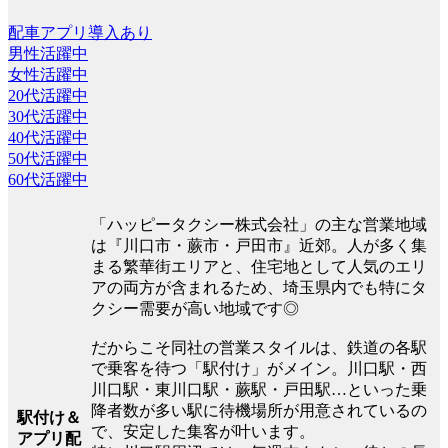
配車アプリ導入あり
男性活躍中
女性活躍中
20代活躍中
30代活躍中
40代活躍中
50代活躍中
60代活躍中
「ハッピータクシー株式会社」の主な営業地域
は『川口市・蕨市・戸田市』近郊。人が多く集
まる繁華街エリアと、住宅地として人気のエリ
アの両方が含まれるため、埼玉県内でも特にタ
クシー需要が高い地域です◎
だからこそ同社の営業スタイルは、鉄道の各駅
で乗客を待つ「駅付け」がメイン。川口駅・西
川口駅・東川口駅・蕨駅・戸田駅…といった乗
降者数が多い駅に待機場所が用意されているの
駅付け＆
で、安定した集客が叶います。
アプリ配