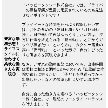
「ハッピータクシー株式会社」では、ドライバ
ーの勤務形態が豊富に用意されているのも見逃
せないポイントです！
プライベートな時間をたっぷり確保したい方
は、お休み多めの『隔日勤務』や『月18日勤
務』。日中働いて夜はゆっくりしたい方は、夕
豊富な勤
方に仕事を終えられる『昼日勤』。とにかくガ
務形態！
ッツリ稼ぎたい！という方は、タクシー需要の
ライフス
高い『夜日勤』…といった形で、自分にぴった
タイルに
りな働き方を実現できます。
合わせて
柔軟な働
なお、いずれの勤務形態においても、出庫時間
き方を実
は柔軟に相談＆調整OK◎そのため「出勤前に病
現◎
院や銀行に寄りたい」「子どもを見送ってから
出勤したい」などの希望も叶えやすい環境で
す。
自分に合った働き方を選べる「ハッピータクシ
ー株式会社」で、理想のワークライフバランス
を叶えましょう！