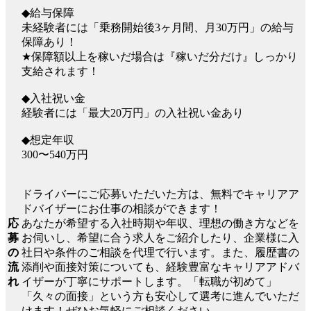
◆給与保障
未経験者には「乗務開始後3ヶ月間、月30万円」の給与
保障あり！
★保障額以上を稼いだ場合は『稼いだ分だけ』しっかり
支給されます！
◆入社祝い金
経験者には「最大20万円」の入社祝い金あり
◆想定年収
300〜540万円
ドライバーにご応募いただいた方は、無料でキャリアア
ドバイザーにお仕事の相談ができます！
応
あなたが希望する入社時期や年収、理想の働き方などを
募
お伺いし、希望に合う求人をご紹介したり、企業様に入
の
社日や条件のご相談を代理で行います。また、履歴書の
流
添削や面接対策についても、経験豊富なキャリアアドバ
れ
イザーが丁寧にサポートします。「転職が初めて」
「久々の面接」という方も安心して選考に進んでいただ
けます！ぜひお気軽にご相談ください。