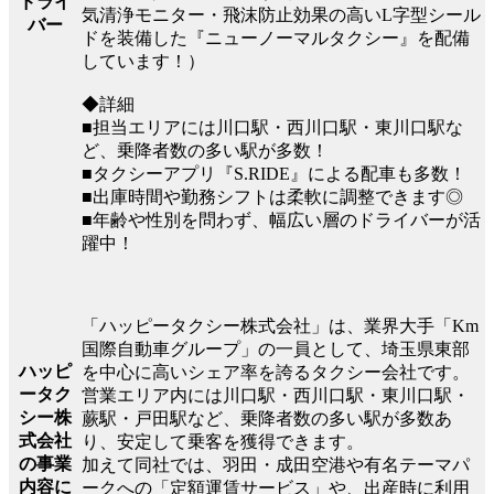
ドライ
気清浄モニター・飛沫防止効果の高いL字型シール
バー
ドを装備した『ニューノーマルタクシー』を配備
しています！）
◆詳細
■担当エリアには川口駅・西川口駅・東川口駅な
ど、乗降者数の多い駅が多数！
■タクシーアプリ『S.RIDE』による配車も多数！
■出庫時間や勤務シフトは柔軟に調整できます◎
■年齢や性別を問わず、幅広い層のドライバーが活
躍中！
「ハッピータクシー株式会社」は、業界大手「Km
国際自動車グループ」の一員として、埼玉県東部
ハッピ
を中心に高いシェア率を誇るタクシー会社です。
ータク
営業エリア内には川口駅・西川口駅・東川口駅・
シー株
蕨駅・戸田駅など、乗降者数の多い駅が多数あ
式会社
り、安定して乗客を獲得できます。
の事業
加えて同社では、羽田・成田空港や有名テーマパ
内容に
ークへの「定額運賃サービス」や、出産時に利用