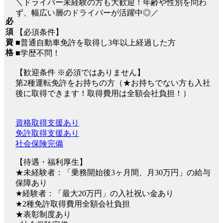
＼ドライバー未経験の方も大歓迎！年齢や性別を問わ
ず、幅広い層のドライバーが活躍中◎／
必
須
【必須条件】
資
■普通自動車免許を取得し3年以上経過した方
格
■学歴不問！
【歓迎条件 ※必須ではありません】
第2種運転免許をお持ちの方（★お持ちでない方も入社
後に取得できます！取得費用は全額会社負担！）
資格取得支援あり
免許取得支援あり
社会保険完備
【待遇・福利厚生】
★未経験者：「乗務開始後3ヶ月間、月30万円」の給与
保障あり
★経験者：「最大20万円」の入社祝い金あり
★2種免許取得費用全額会社負担
★表彰制度あり