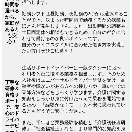
担当します。
時間を
選べる
勤務シフトは昼勤務、夜勤務の2つから選択するこ
から、
とができ、決まった時間内で勤務するため残業も
家庭が
ほとんど発生しません。また、出勤時間の調整や
ある方
土日固定休の相談もできるため、自分の都合に合
も安
わせて働けるのが良いポイントです。
心！
自分のライフスタイルに合わせた働き方を実現し
たい方はぜひご応募を！
生活サポートドライバーは一般タクシーに比べ、
利用者と密に接する業務を担当します。そのため
入社後はユニバーサルドライバー研修を受け、高
丁寧な
齢者や障がいがある方への接し方や、車いすでの
研修＆
乗降方法などをじっくり学びます。介護に関する
資格サ
知識をしっかり身に付けたうえで乗務を開始でき
ポート
るため、「経験がなくて…」と不安に思われてい
で、安
る方もどうぞご安心ください。
心のド
ライバ
また、半年ほど実務経験を積むと「介護初任者研
ーデビ
修」「社会福祉士」など、より専門的な知識を身
ュー！