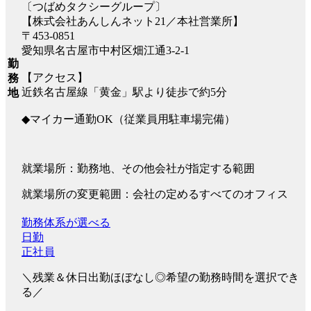
〔つばめタクシーグループ〕
【株式会社あんしんネット21／本社営業所】
〒453-0851
愛知県名古屋市中村区畑江通3-2-1
勤
【アクセス】
務
近鉄名古屋線「黄金」駅より徒歩で約5分
地
◆マイカー通勤OK（従業員用駐車場完備）
就業場所：勤務地、その他会社が指定する範囲
就業場所の変更範囲：会社の定めるすべてのオフィス
勤務体系が選べる
日勤
正社員
＼残業＆休日出勤ほぼなし◎希望の勤務時間を選択でき
る／