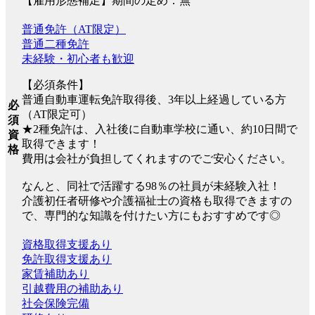
【雇用形態補足】期間の定め：無
普通免許（AT限定）
普通二種免許
未経験・初心者も歓迎
【必須条件】
普通自動車運転免許取得後、3年以上経過している方
必
（AT限定可）
須
★2種免許は、入社後に自動車学校に通い、約10日間で
資
取得できます！
格
費用は会社が負担してくれますのでご安心ください。
なんと、同社で活躍する98％の社員が未経験入社！
介護初任者研修や介護福祉士の資格も取得できますの
で、専門的な知識を付けたい方にもおすすめです◎
資格取得支援あり
免許取得支援あり
家賃補助あり
引越費用の補助あり
社会保険完備