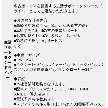
名古屋エリアを担当する生活サポートタクシーのド
ライバーとしてご活躍いただきます。
◆具体的な仕事内容
■高齢者や妊婦さん、障がいがある方の送迎
■車いすをご利用の方の乗降サポート
■お買い物や外出の付き添い、お手伝い
■緊急時の駆けつけサービス
生活
など
サポ
ート
◆車種・サイズ
タク
■JPN TAXI
シー
■タクシー1303台／ハイヤー8台／トラック87台／バ
ドラ
ス25台／患者搬送車8台／タンクローリー54台
イバ
ー
◆詳細
■本社営業所勤務となります。
■配車アプリ（スマたく、GO、Uber、DIDI、
S.RIDE）導入済み！
■電話予約も多数あり！
■メディアでも多く取り上げられたAI需要予測システ