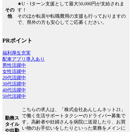
★U・Iターン支援として最大50,000円が支給されま
その
す！
他
そのほか転居や転職費用の支援も行っておりますの
で、県外の方も安心してご応募ください。
PRポイント
福利厚生充実
配車アプリ導入あり
男性活躍中
女性活躍中
20代活躍中
30代活躍中
40代活躍中
50代活躍中
こちらの求人は、「株式会社あんしんネット21」
で働く生活サポートタクシーのドライバー募集で
勤務ス
す。高齢者や妊婦さんを病院に送迎したり、お買
タイル
い物のお手伝いをしたりといった業務をメインに
や出勤