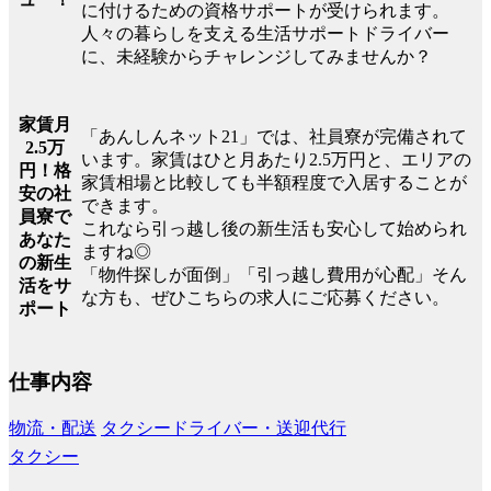
に付けるための資格サポートが受けられます。
人々の暮らしを支える生活サポートドライバー
に、未経験からチャレンジしてみませんか？
家賃月
「あんしんネット21」では、社員寮が完備されて
2.5万
います。家賃はひと月あたり2.5万円と、エリアの
円！格
家賃相場と比較しても半額程度で入居することが
安の社
できます。
員寮で
これなら引っ越し後の新生活も安心して始められ
あなた
ますね◎
の新生
「物件探しが面倒」「引っ越し費用が心配」そん
活をサ
な方も、ぜひこちらの求人にご応募ください。
ポート
仕事内容
物流・配送
タクシードライバー・送迎代行
タクシー