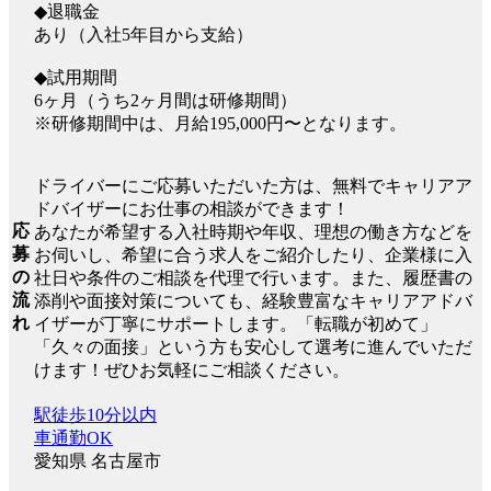
◆退職金
あり（入社5年目から支給）
◆試用期間
6ヶ月（うち2ヶ月間は研修期間）
※研修期間中は、月給195,000円〜となります。
ドライバーにご応募いただいた方は、無料でキャリアア
ドバイザーにお仕事の相談ができます！
応
あなたが希望する入社時期や年収、理想の働き方などを
募
お伺いし、希望に合う求人をご紹介したり、企業様に入
の
社日や条件のご相談を代理で行います。また、履歴書の
流
添削や面接対策についても、経験豊富なキャリアアドバ
れ
イザーが丁寧にサポートします。「転職が初めて」
「久々の面接」という方も安心して選考に進んでいただ
けます！ぜひお気軽にご相談ください。
駅徒歩10分以内
車通勤OK
愛知県 名古屋市