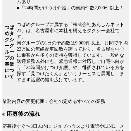
ムあり！
■「24時間かけつけ介護」の契約件数2,000件以上！
つばめグループに属する「株式会社あんしんネット
つば
21」は、名古屋市に本社を構えるタクシー会社で
めタ
す。
クシ
同グループの1日の予約数は9,000件以上、月間で平均
ーグ
23万回の無線配車回数を誇っており、名古屋を中心
ルー
に乗客から多くの支持を獲得しています。一般的な
プの
送迎業務以外にも、緊急通報に対応しご自宅へ向か
事業
う「24時間かけつけ介護」や、徘徊されている方を
につ
探す「見つけたくん」というサービスも展開し、ま
いて
すます活躍の幅を広げています。
業務内容の変更範囲：会社の定めるすべての業務
応募後の流れ
応募後すぐ〜3日以内に
ジョブハウスより電話やLINE、メ