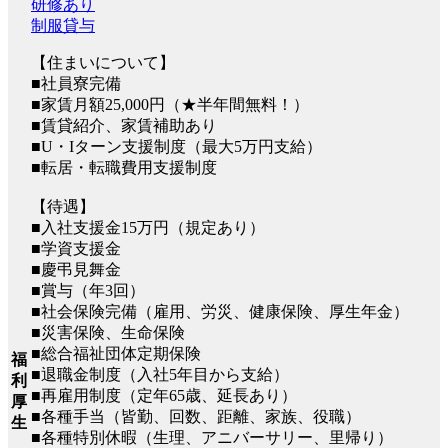
研修あり
制服貸与
【住まいについて】
■社員寮完備
■家賃月額25,000円（★半年間無料！）
■賃貸紹介、家賃補助あり
■U・Iターン支援制度（最大5万円支給）
■転居・転職費用支援制度
【待遇】
■入社支援金15万円（規定あり）
■学資支援金
■慶弔見舞金
■賞与（年3回）
■社会保険完備（雇用、労災、健康保険、厚生年金）
■災害保険、生命保険
■総合福祉団体定期保険
福
■退職金制度（入社5年目から支給）
利
■再雇用制度（定年65歳、延長あり）
厚
■各種手当（皆勤、回数、距離、家族、役職）
生
■各種特別休暇（生理、アニバーサリー、里帰り）