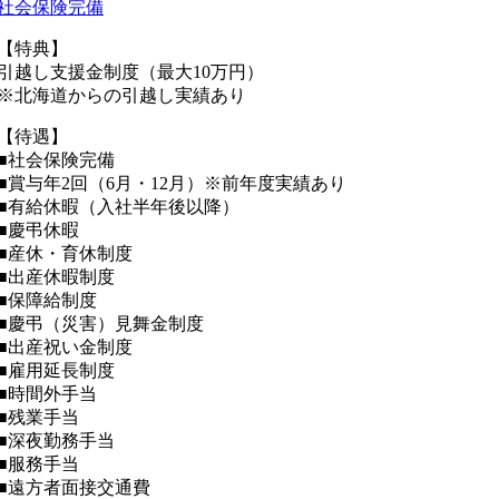
社会保険完備
【特典】
引越し支援金制度（最大10万円）
※北海道からの引越し実績あり
【待遇】
■社会保険完備
■賞与年2回（6月・12月）※前年度実績あり
■有給休暇（入社半年後以降）
■慶弔休暇
■産休・育休制度
■出産休暇制度
■保障給制度
■慶弔（災害）見舞金制度
■出産祝い金制度
■雇用延長制度
■時間外手当
■残業手当
■深夜勤務手当
■服務手当
■遠方者面接交通費