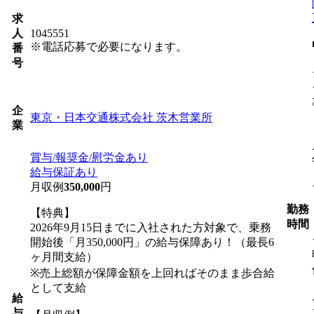
求
人
1045551
※電話応募で必要になります。
番
号
企
東京・日本交通株式会社 茨木営業所
業
賞与/報奨金/慰労金あり
給与保証あり
月収例
350,000
円
勤務
【特典】
時間
2026年9月15日までに入社された方対象で、乗務
開始後「月350,000円」の給与保障あり！（最長6
ヶ月間支給）
※売上総額が保障金額を上回ればそのまま歩合給
として支給
給
与