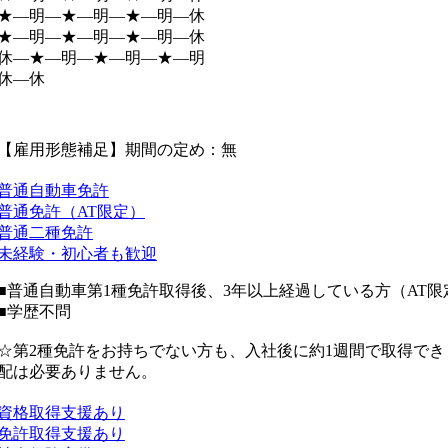
★―明―★―明―★―明―休
★―明―★―明―★―明―休
休―★―明―★―明―★―明
休―休
【雇用形態補足】期間の定め：無
普通自動車免許
普通免許（AT限定）
普通二種免許
未経験・初心者も歓迎
■普通自動車第1種免許取得後、3年以上経過している方（AT限
■学歴不問
☆第2種免許をお持ちでない方も、入社後に約1週間で取得で
配は必要ありません。
資格取得支援あり
免許取得支援あり