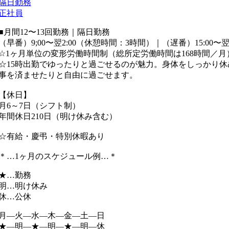
隔日勤務
正社員
■月間12〜13回勤務｜隔日勤務
（早番）9;00〜翌2:00（休憩時間：3時間）｜（遅番）15:00〜
☆1ヶ月単位の変形労働時間制（総所定労働時間は168時間／月
☆15時出勤でゆったりと過ごせるのが魅力。身体をしっかり
事を済ませたりと自由に過ごせます。
【休日】
月6～7日（シフト制）
年間休日210日（明け休み含む）
☆有給・慶弔・特別休暇あり
＊…1ヶ月のスケジュール例…＊
★…勤務
明…明け休み
休…公休
月―火―水―木―金―土―日
★―明―★―明―★―明―休