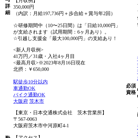
【月収例】
詳
350,000円
細
（内訳：月給197,736円＋歩合給＋賞与年2回）
☆研修期間中（10〜25日間）は「日給10,000円」
が支給されます（試用期間：6ヶ月あり）。
☆引越し支援金「最大100,000円」の支給あり！
<新人月収例>
41万円／31歳・入社4ヶ月目
<最高月収>※2023年8月16日現在
北摂：￥650,000
駅徒歩10分以内
必須
車通勤OK
資格
バイク通勤OK
大阪府
茨木市
【東京・日本交通株式会社 茨木営業所】
〒567-0063
大阪府茨木市中河原町4-1
【アクセス】