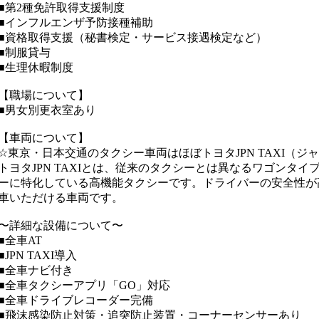
■第2種免許取得支援制度
■インフルエンザ予防接種補助
■資格取得支援（秘書検定・サービス接遇検定など）
■制服貸与
■生理休暇制度
【職場について】
■男女別更衣室あり
【車両について】
☆東京・日本交通のタクシー車両はほぼトヨタJPN TAXI（ジ
トヨタJPN TAXIとは、従来のタクシーとは異なるワゴンタ
ーに特化している高機能タクシーです。ドライバーの安全性が
車いただける車両です。
〜詳細な設備について〜
■全車AT
■JPN TAXI導入
■全車ナビ付き
■全車タクシーアプリ「GO」対応
■全車ドライブレコーダー完備
■飛沫感染防止対策・追突防止装置・コーナーセンサーあり