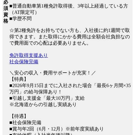
必
■普通自動車第1種免許取得後、3年以上経過している方
須
（AT限定可）
資
■学歴不問
格
☆第2種免許をお持ちでない方も、入社後に約1週間で取
得できます。また取得にかかる費用は全額会社負担なの
で費用面での心配は必要ありません。
免許取得支援あり
社会保険完備
＼安心の収入・費用サポートが充実！／
【特典】
■2026年9月15日までに入社された場合「最長6ヶ月間×35
万円」の給与保障あり！
■引越し支援金「最大10万円」支給
※北海道からの引越し実績あり
【待遇】
■社会保険完備
■賞与年2回（6月・12月）※前年度実績あり