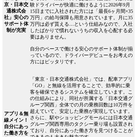
京・日本交
験ドライバーが快適に働けるように2026年9月
通株式会
15日までに入社された方には「最長6ヶ月間×35
社」安心の
万円」の給与保障も用意されています。月に35
サポート体
万円は必ず貰える…という仕組みなので、入社
制が充実
したばかりで慣れないうちの収入を心配する必
要はありません。
自分のペースで働ける安心のサポート体制が揃
っているので、ドライバーデビューをお考えの
方にはピッタリです。
「東京・日本交通株式会社」では、配車アプリ
「GO」と無線を活用することで、効率的に乗
客を確保できるシステムを確立しています。こ
の仕組みにより、同社が所属する「日本交通グ
ループ関西」全体での月の乗務回数は10万件を
超えていて、安定した乗務が実現しています。
アプリ＆無
さらに、駅やショッピングモールには日本交通
線メイン！
グループ関西専用のタクシー乗り場も設置され
自分にあっ
ており、自分にあった働き方を見つけることが
た働き方を
できるのも大きな魅力です。