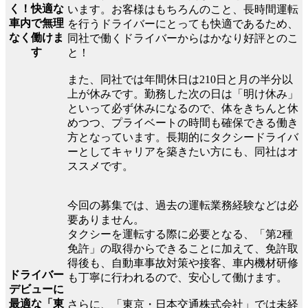
く！快適な
います。お客様はもちろんのこと、長時間運転
車内で無理
を行うドライバーにとっても快適であるため、
なく働けま
同社で働くドライバーからはかなり好評とのこ
す
と！
また、同社では年間休日は210日と月の半分以
上が休みです。勤務した次の日は「明け休み」
といって必ず休みになるので、体をきちんと休
めつつ、プライベートの時間も確保できる働き
方となっています。長期的にタクシードライバ
ーとしてキャリアを築きたい方にも、同社はオ
ススメです。
今回の募集では、過去の運転業務経験などは必
要ありません。
タクシーを運転する際に必要となる、「第2種
免許」の取得からできることに加えて、免許取
得後も、自動車事故対策や接客、車内機材研修
ドライバー
も丁寧に行われるので、安心して働けます。
デビューに
最適な「東
さらに、「東京・日本交通株式会社」では未経