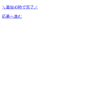
＼最短45秒で完了／
応募へ進む