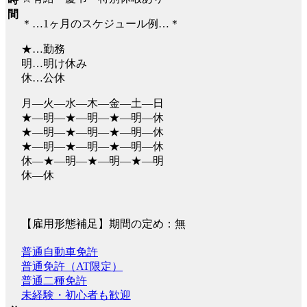
間
＊…1ヶ月のスケジュール例…＊
★…勤務
明…明け休み
休…公休
月―火―水―木―金―土―日
★―明―★―明―★―明―休
★―明―★―明―★―明―休
★―明―★―明―★―明―休
休―★―明―★―明―★―明
休―休
【雇用形態補足】期間の定め：無
普通自動車免許
普通免許（AT限定）
普通二種免許
未経験・初心者も歓迎