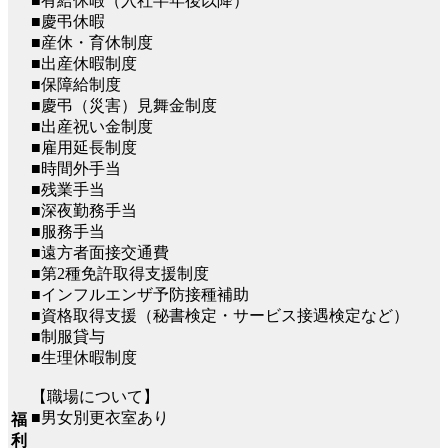
■有給休暇（入社半年後以降）
■慶弔休暇
■産休・育休制度
■出産休暇制度
■保障給制度
■慶弔（災害）見舞金制度
■出産祝い金制度
■雇用延長制度
■時間外手当
■残業手当
■深夜勤務手当
■服務手当
■遠方者面接交通費
■第2種免許取得支援制度
■インフルエンザ予防接種補助
■資格取得支援（秘書検定・サービス接遇検定など）
■制服貸与
■生理休暇制度
【職場について】
■男女別更衣室あり
福
利