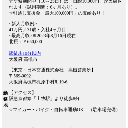
☆研修期間中（10～25日）は「日給10,000円」が支給さ
れます（試用期間：6ヶ月あり）。
☆引越し支援金「最大100,000円」の支給あり！
<新人月収例>
41万円／31歳・入社4ヶ月目
<最高月収>※2023年8月16日現在
北摂：￥650,000
駅徒歩10分以内
大阪府 高槻市
【東京・日本交通株式会社 高槻営業所】
〒569-0092
大阪府高槻市梶原中村町19-6
【アクセス】
勤
阪急京都線「上牧駅」より徒歩8分
務
地
☆マイカー・バイク・自転車通勤OK！（駐車場完備）