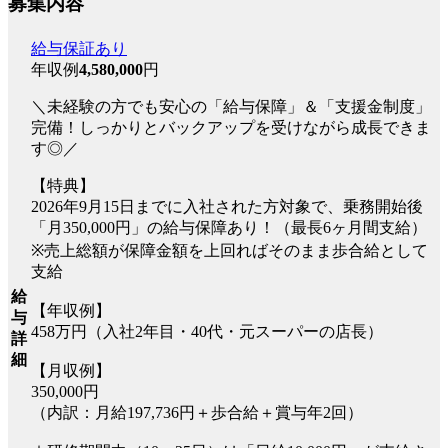
募集内容
給与保証あり
年収例
4,580,000
円
＼未経験の方でも安心の「給与保障」＆「支援金制度」
完備！しっかりとバックアップを受けながら成長できま
す◎／
【特典】
2026年9月15日までに入社された方対象で、乗務開始後
「月350,000円」の給与保障あり！（最長6ヶ月間支給）
※売上総額が保障金額を上回ればそのまま歩合給として
支給
給
【年収例】
与
458万円（入社2年目・40代・元スーパーの店長）
詳
細
【月収例】
350,000円
（内訳：月給197,736円＋歩合給＋賞与年2回）