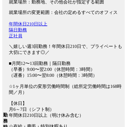
就業場所：勤務地、その他会社が指定する範囲
就業場所の変更範囲：会社の定めるすべてのオフィス
年間休日210日以上
隔日勤務
正社員
＼嬉しい週3回勤務！年間休日210日で、プライベートも
大切にできます◎／
■月間12〜13回勤務｜隔日勤務
（早番）9:00〜翌2:00（休憩時間：3時間）
（遅番）15:00〜翌8:00（休憩時間：3時間）
☆1ヶ月単位の変形労働時間制（総所定労働時間は168時
間／月）
【休日】
月6～7日（シフト制）
勤
年間休日210日以上（明け休み含む）
務
☆有給・慶弔・特別休暇あり
時