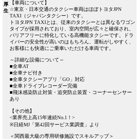
【車両について】
厚
☆東京・日本交通のタクシー車両はほぼトヨタJPN
生
TAXI（ジャパンタクシー）です。
トヨタJPN TAXIとは、従来のタクシーとは異なるワゴン
タイプが採用されており、室内空間が広々と確保され、
バリアフリーに特化している高機能タクシーです。ドラ
イバーの安全性が高いのはもちろん、運転がしやすく、
お客様にも快適にご乗車いただける車両です。
～詳細な設備について～
■全車AT
■全車ナビ付き
■全車タクシーアプリ「GO」対応
■全車ドライブレコーダー完備
■飛沫感染防止対策・追突防止装置・コーナーセンサー
あり
【その他】
<業界売上高15年連続No.1！>
※日経MJ「第42回サービス業調査」より
＜関西最大級の専用研修施設でスキルアップ＞