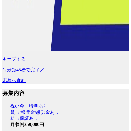
キープする
＼最短45秒で完了／
応募へ進む
募集内容
祝い金・特典あり
賞与/報奨金/慰労金あり
給与保証あり
月収例
350,000
円