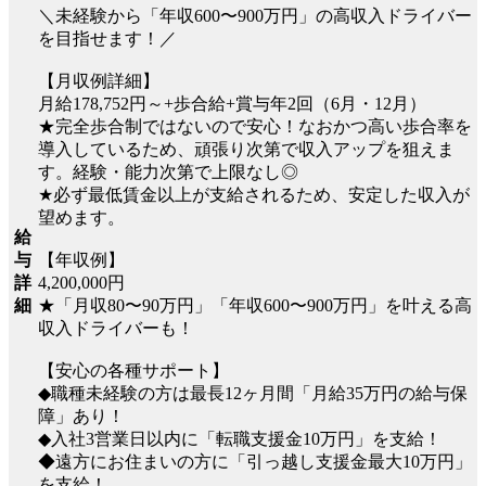
＼未経験から「年収600〜900万円」の高収入ドライバー
を目指せます！／
【月収例詳細】
月給178,752円～+歩合給+賞与年2回（6月・12月）
★完全歩合制ではないので安心！なおかつ高い歩合率を
導入しているため、頑張り次第で収入アップを狙えま
す。経験・能力次第で上限なし◎
★必ず最低賃金以上が支給されるため、安定した収入が
望めます。
給
与
【年収例】
詳
4,200,000円
細
★「月収80〜90万円」「年収600〜900万円」を叶える高
収入ドライバーも！
【安心の各種サポート】
◆職種未経験の方は最長12ヶ月間「月給35万円の給与保
障」あり！
◆入社3営業日以内に「転職支援金10万円」を支給！
◆遠方にお住まいの方に「引っ越し支援金最大10万円」
を支給！