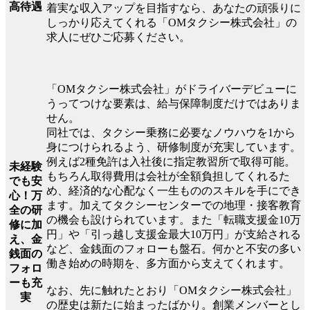
高待遇
着実な収入アップを目指すなら、あなたの頑張りに
しっかり応えてくれる「OMタクシー株式会社」の
求人にぜひご応募ください。
「OMタクシー株式会社」がドライバーデビューに
うってつけな要素は、給与保障制度だけではありま
せん。
同社では、タクシー乗務に必要なノウハウを1から
身につけられるよう、研修制度が充実しています。
例えば2種免許は入社後に指定教習所で取得可能。
未経験
もちろん取得費用は会社が全額負担してくれるた
でも安
め、経済的な心配なく一生もののスキルを手にでき
心！万
ます。加えてタクシーセンターでの地理・接客教育
全の研
の機会も設けられています。また「転職支援金10万
修に加
円」や「引っ越し支援金最大10万円」が支給される
え、金
など、金銭面のフォローも盤石。何かと不安の多い
銭面の
働き始めの時期を、多方面から支えてくれます。
フォロ
ーも充
なお、先に触れたとおり「OMタクシー株式会社」
実
の歴史は新たに始まったばかり。創業メンバーとし