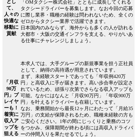
とし
「OMタクシー株式会社」とともに成長してくれる
て、
タクシードライバーを募集します。なお今回の応募
人々の
に際し業界・職種の経験は問われないため、全くの
快適な
ゼロからタクシー業界で活躍できます。
移動に
日本国内のみならず、海外からも多くの人が訪れる
貢献
大都市・大阪の交通インフラを支える、やりがいあ
る仕事にチャレンジしましょう。
本求人では、大手グループの新規事業を担う正社員
として、納得の高待遇が用意されています。
まず、未経験スタートであっても「年収例420万
「月収
円」と高収入に手が届きます。高い歩合率が設定さ
90万
れているため、頑張り次第でさらなる収入アップも
円」プ
可能。なかにはなんと「月収90万円」「年収900万
レイヤ
円」を叶えるドライバーも在籍しています。
ーも！
なお、乗務開始から最長12ヶ月にわたって「月給35
着実に
万円」の支給が保障されるため、職種未経験の方も
収入ア
ご安心ください。1年の間にじっくりと乗務のコツ
ップを
をつかみ、保障期間が終わる頃には高収入ドライバ
狙える
ーの仲間入りを果たせるでしょう。