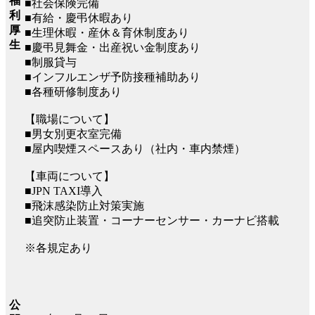
福
■社会保険完備
利
■有給・慶弔休暇あり
厚
■生理休暇・産休＆育休制度あり
生
■慶弔見舞金・出産祝い金制度あり
■制服貸与
■インフルエンザ予防接種補助あり
■各種研修制度あり
【職場について】
■男女別更衣室完備
■屋内喫煙スペースあり（社内・車内禁煙）
【車両について】
■JPN TAXI導入
■飛沫感染防止対策実施
■追突防止装置・コーナーセンサー・カーナビ搭載
※各規定あり
公