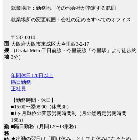
就業場所：勤務地、その他会社が指定する範囲
就業場所の変更範囲：会社の定めるすべてのオフィス
〒537-0014
面
大阪府大阪市東成区大今里西3-2-17
接
（Osaka Metro千日前線・今里筋線「今里駅」より徒歩約
地
3分）
年間休日120日以上
隔日勤務
正社員
【勤務時間・休日】
■15:00〜翌08:00（休憩3h）
■1ヶ月単位の変形労働時間制（月の総所定労働時間
168h）
■隔日勤務（月間12〜13乗務）
勤
務
★出勤の翌日は「明け休み」としてお休みになるため、
時