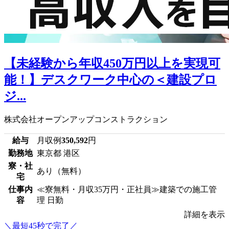
【未経験から年収450万円以上を実現可
能！】デスクワーク中心の＜建設プロ
ジ...
株式会社オープンアップコンストラクション
給与
月収例
350,592
円
勤務地
東京都 港区
寮・社
あり（無料）
宅
仕事内
≪寮無料・月収35万円・正社員≫建築での施工管
容
理 日勤
詳細を表示
＼最短45秒で完了／