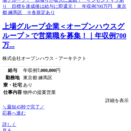
上場グループ企業＜オープンハウスグ
ループ＞で営業職を募集！｜年収例700
万...
株式会社オープンハウス・アーキテクト
給与
年収例
7,000,000
円
勤務地
東京都 練馬区
寮・社宅
あり
仕事内容
物件の提案営業
詳細を表示
＼最短45秒で完了／
応募へ進む
詳しく
見る