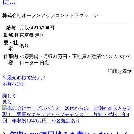
に...
株式会社オープンアップコンストラクション
給与
月収例
210,200
円
勤務地
東京都 港区
寮・社
あり
宅
仕事内
≪寮完備・月収21万円・正社員≫建築でのCADオペ
容
レーター 日勤
詳細を表示
＼最短45秒で完了／
応募へ進む
詳しく
見る