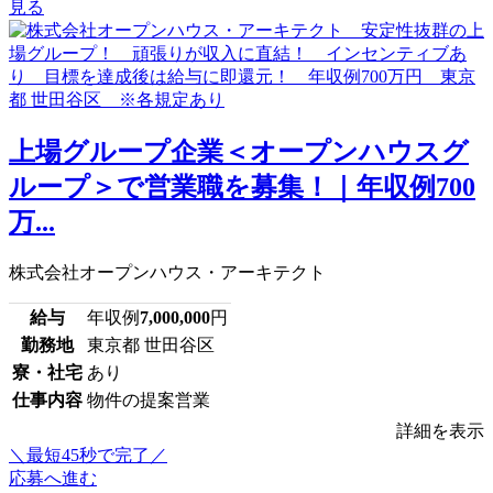
見る
上場グループ企業＜オープンハウスグ
ループ＞で営業職を募集！｜年収例700
万...
株式会社オープンハウス・アーキテクト
給与
年収例
7,000,000
円
勤務地
東京都 世田谷区
寮・社宅
あり
仕事内容
物件の提案営業
詳細を表示
＼最短45秒で完了／
応募へ進む