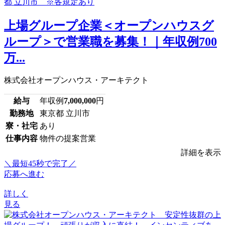
上場グループ企業＜オープンハウスグ
ループ＞で営業職を募集！｜年収例700
万...
株式会社オープンハウス・アーキテクト
給与
年収例
7,000,000
円
勤務地
東京都 立川市
寮・社宅
あり
仕事内容
物件の提案営業
詳細を表示
＼最短45秒で完了／
応募へ進む
詳しく
見る