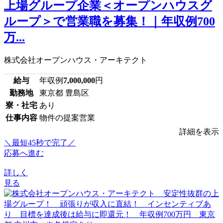
上場グループ企業＜オープンハウスグ
ループ＞で営業職を募集！｜年収例700
万...
株式会社オープンハウス・アーキテクト
給与
年収例
7,000,000
円
勤務地
東京都 豊島区
寮・社宅
あり
仕事内容
物件の提案営業
詳細を表示
＼最短45秒で完了／
応募へ進む
詳しく
見る