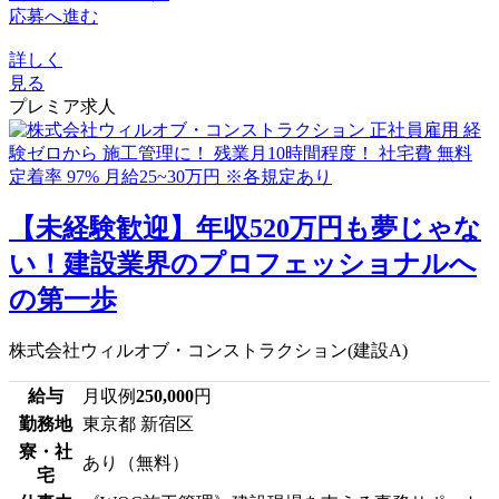
応募へ進む
詳しく
見る
プレミア求人
【未経験歓迎】年収520万円も夢じゃな
い！建設業界のプロフェッショナルへ
の第一歩
株式会社ウィルオブ・コンストラクション(建設A)
給与
月収例
250,000
円
勤務地
東京都 新宿区
寮・社
あり（無料）
宅