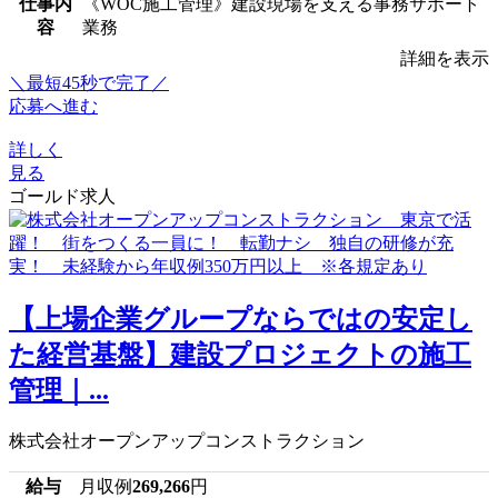
仕事内
《WOC施工管理》建設現場を支える事務サポート
容
業務
詳細を表示
＼最短45秒で完了／
応募へ進む
詳しく
見る
ゴールド求人
【上場企業グループならではの安定し
た経営基盤】建設プロジェクトの施工
管理｜...
株式会社オープンアップコンストラクション
給与
月収例
269,266
円