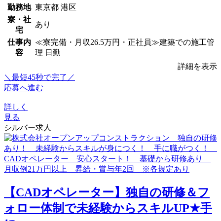
勤務地
東京都 港区
寮・社
あり
宅
仕事内
≪寮完備・月収26.5万円・正社員≫建築での施工管
容
理 日勤
詳細を表示
＼最短45秒で完了／
応募へ進む
詳しく
見る
シルバー求人
【CADオペレーター】独自の研修＆フ
ォロー体制で未経験からスキルUP★手